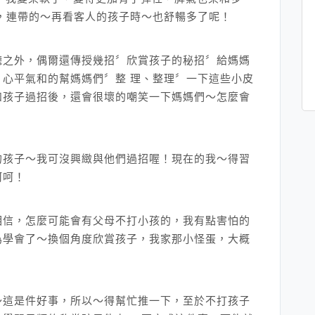
，連帶的～再看客人的孩子時～也舒暢多了呢！
聽之外，偶爾還傳授幾招〞欣賞孩子的秘招〞給媽媽
心平氣和的幫媽媽們〞整 理、整理〞一下這些小皮
和孩子過招後，還會很壞的嘲笑一下媽媽們～怎麼會
的孩子～我可沒興緻與他們過招喔！現在的我～得習
呵呵！
相信，怎麼可能會有父母不打小孩的，我有點害怕的
為學會了～換個角度欣賞孩子，我家那小怪蛋，大概
～這是件好事，所以～得幫忙推一下，至於不打孩子