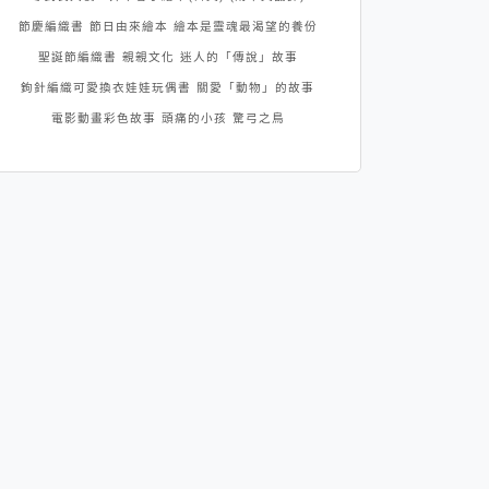
節慶編織書
節日由來繪本
繪本是靈魂最渴望的養份
聖誕節編織書
親親文化
迷人的「傳說」故事
鉤針編織可愛換衣娃娃玩偶書
關愛「動物」的故事
電影動畫彩色故事
頭痛的小孩
驚弓之鳥