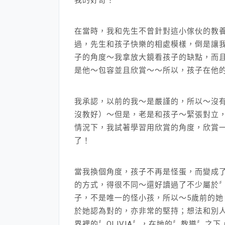
在當時，我和先生不曾針對這小傢伙的教
過，先生和孩子快樂的相處模樣，倒是讓
子的角度～我拿放大鏡看孩子的缺點，而
是他～包容並且欣賞～～所以，孩子在他
我承認，以前的我～是嚴謹的，所以～沒
沒教好）～但是，老是和孩子～緊張對立
情況下，我試著學習用欣賞的角度，欣賞
了！
當我換個角度，孩子不再是怪蛋，而變成
的方式，得很不同～還好讀過了不少屬於〞
子，不是唯一的怪小孩，所以～5歲前的
於她認為對的，亦非常的堅持；想法和別人
界裡的〞OLIVIA〞，在她的〞教導〞之