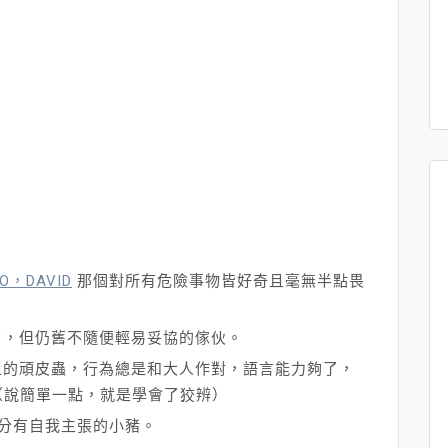
O，DAVID
那個對所有危險事物皆好奇且毫無半點畏
，但仍舊不隨便輕易妥協的傢伙。
上的頑皮蟲，行為總是和大人作對，語言能力夠了，
（說簡單一點，就是學會了狡辨）
分有自我主張的小豬。