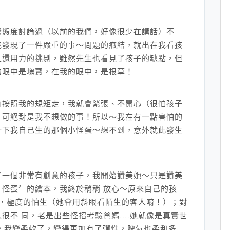
養態度討論過（以前的我們，好像很少在講話）不
我發現了一件嚴重的事～問題的癥結，就出在我看孩
且還用力的挑剔，雖然先生也看見了孩子的缺點，但
的眼中是塊寶，在我的眼中，是根草！
有按照我的規矩走，我就會緊張、不開心（很怕孩子
，可絕對是我不想做的事！所以～我在有一點害怕的
一下我自己生的那個小怪蛋～想不到，意外就此發生
了一個非常有創意的孩子，我開始讚美她～只是讚美
怪蛋〞的繪本，我終於稍稍 放心～原來自己的孩
她，極度的怕生（她會用斜眼看陌生的客人唷！）；對
很不 同，老是出些怪招考驗爸媽……她就像是真實世
下，我變柔軟了，變得更加有了彈性，脾氣也柔和多