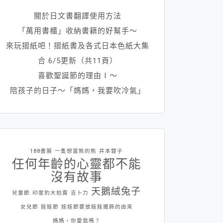
關於日文書翻譯使用方法
「萬用書櫃」收納書籍的好幫手～
來玩摺紙吧！摺紙書及各式日本色紙大集
合 6/5更新（共11頁）
喜歡聖誕節的理由Ⅰ～
陪孩子的日子～「媽媽，我要吹冷氣」
188書展
一隻想當熊的熊
井本蓉子
任何年齡的心靈都不能
沒有故事
天鵝絨兔子
兒童節
印度豹大拍賣
吉卜力
女兒節
娃娃節
娃娃節要放娃娃擺飾的由來
媽媽，你愛我嗎？