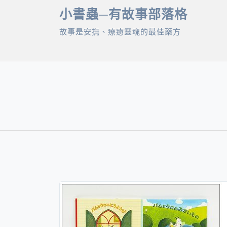
Skip
小書蟲─有故事部落格
to
故事是安撫、療癒靈魂的最佳藥方
content