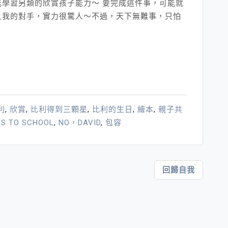
學習另類的欣賞孩子能力～ 要完成這件事，可能就
且我的對手，實力很驚人～不過，天下無難事，只怕
利
,
欣賞
,
比利得到三顆星
,
比利的生日
,
繪本
,
親子共
ES TO SCHOOL
,
NO，DAVID
,
包容
回歸自我