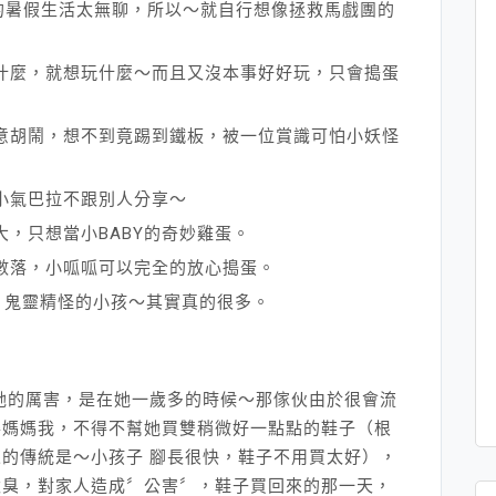
的暑假生活太無聊，所以～就自行想像拯救馬戲團的
什麼，就想玩什麼～而且又沒本事好好玩，只會搗蛋
意胡鬧，想不到竟踢到鐵板，被一位賞識可怕小妖怪
小氣巴拉不跟別人分享～
，只想當小BABY的奇妙雞蛋。
數落，小呱呱可以完全的放心搗蛋。
，鬼靈精怪的小孩～其實真的很多。
她的厲害，是在她一歲多的時候～那傢伙由於很會流
得媽媽我，不得不幫她買雙稍微好一點點的鞋子（根
的傳統是～小孩子 腳長很快，鞋子不用買太好），
太臭，對家人造成〞公害〞，鞋子買回來的那一天，