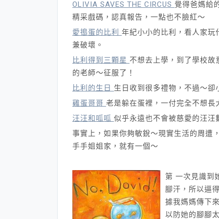
OLIVIA SAVES THE CIRCUS
覺得爸媽給
精采戲碼，認真報告，一點也不臉紅～
愛搗蛋的比利
年紀小小的比利，看人家玩
兼破壞。
比利得到三顆星
不想去上學，到了學校故
的老師～征服了！
比利的生日
生日收到很多禮物，不過～卻
雞蛋哥哥
老是躲在蛋裡，一付完全不想長大
汪汪和呱呱
似乎永遠也不會被慈愛的汪汪
事實上，如果你夠敏銳～現實生活的周遭
手手姐姐家，就有一個～
第 一次見識到
腳汗，所以逼
據我媽媽傳下來
以防她的腳腳