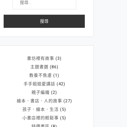
尋
關
鍵
字:
書坊裡有故事
(3)
主題書選
(86)
教養不焦慮
(1)
手手姐姐愛講話
(42)
親子編織
(2)
繪本．書店．人的故事
(27)
孩子．繪本．生活
(5)
小書店裡的輕鬆事
(5)
特價書區
(8)