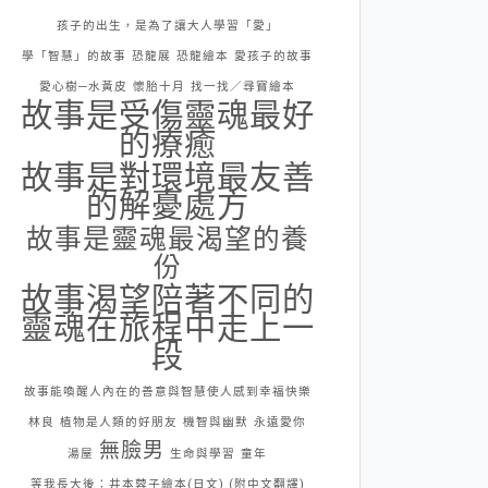
孩子的出生，是為了讓大人學習「愛」
學「智慧」的故事
恐龍展
恐龍繪本
愛孩子的故事
愛心樹─水黃皮
懷胎十月
找一找／尋寶繪本
故事是受傷靈魂最好
的療癒
故事是對環境最友善
的解憂處方
故事是靈魂最渴望的養
份
故事渴望陪著不同的
靈魂在旅程中走上一
段
故事能喚醒人內在的善意與智慧使人感到幸福快樂
林良
植物是人類的好朋友
機智與幽默
永遠愛你
無臉男
湯屋
生命與學習
童年
等我長大後：井本蓉子繪本(日文) (附中文翻譯)