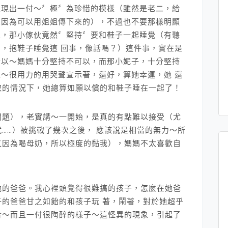
表現出一付～〞極〞為珍惜的模樣（雖然是老二，給
（因為可以用姐姐傳下來的），不過也不要那樣明顯
上，那小傢伙竟然〞堅持〞要和鞋子一起睡覺（有聽
，抱鞋子睡覺這 回事，像話嗎？）這件事，實在是
所以～媽媽十分堅持不可以，而那小妮子，十分堅持
～很用力的用哭聲宣示著，還好，算她幸運，她 還
取的情況下，她總算如願以償的和鞋子睡在一起了！
問題），老實講～一開始，是真的有點難以接受（尤
……）被挑戰了幾次之後， 應該說是相當的無力～所
又因為喝母奶，所以極度的黏我），媽媽不太喜歡自
她的爸爸。我心裡頭覺得很難搞的孩子，怎麼在她爸
的爸爸甘之如飴的和孩子玩 著，鬧著，對於她超乎
合～而且一付很陶醉的樣子～這怪異的現象，引起了