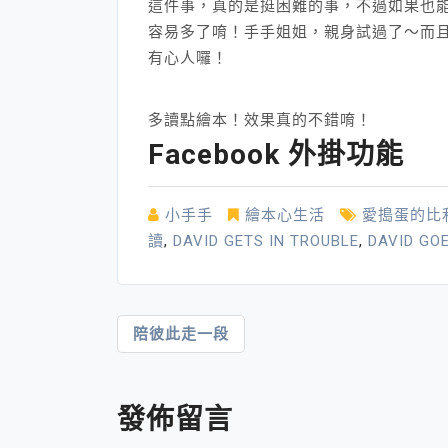
這件事，真的是挺困難的事，不過如果也能
容易多了唷！手手姐姐，親身試過了～而
有心人囉！
多讀點繪本！效果真的不錯唷！
Facebook 外掛功能
小手手
繪本心生活
愛搗蛋的比
讀
,
DAVID GETS IN TROUBLE
,
DAVID GO
文
陪彼此走一段
章
導
發佈留言
覽