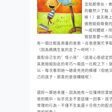
怎知那傢伙，
的雖然少了點
嘛！）當天晚
過抱娃娃睡覺的
～成何體統，
我就是要～所以
有一個比較能商量的爸爸，在爸爸幫忙爭
（因為媽媽生氣的走了～呵呵！）
面對自己生的〞怪小孩〞（這是心態認定
其是姐姐如此的乖巧～兩造一比較之下，就
以，每次看到她～總是兇兇的模樣（但她
己的孩子，那真的是很糟糕呢！
還好～算她幸運，因為她有一位懂得欣賞
爸的眼中，似乎完全不是這樣一回事，孩子
常理的行為，不僅不生氣還十分用力的配
我的好奇！