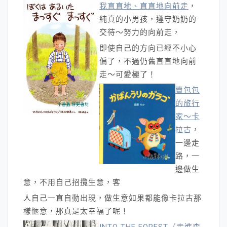
我直直地、直直地向前走
，
純真的小男孩，遵守奶奶的
交待～努力的向前走，
即使自己的方向已經不小心
偏了，不過仍舊直直地向前
走～可愛極了！
賣包包
的旅行
家～卡
拉古
，
一邊走
路，一
邊做生
意，不用自己招攬生意，客
人自己一直自動出現，做生意如果都能像卡拉古那
樣愜意，那真是太幸福了呢！
INTO THE FOREST（走進森