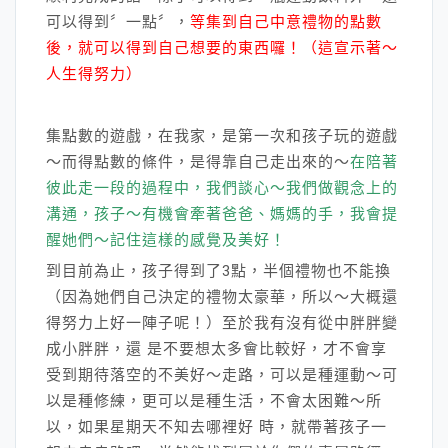
可以得到〞一點〞，
等集到自己中意禮物的點數
後，就可以得到自己想要的東西囉！（這宣示著～
人生得努力）
集點數的遊戲，在我家，是第一次和孩子玩的遊戲
～而得點數的條件，是得靠自己走出來的～
在陪著
彼此走一段的過程中，我們談心～我們做觀念上的
溝通，孩子～有機會牽著爸爸、媽媽的手，我會提
醒她們～記住這樣的感覺及美好！
到目前為止，孩子得到了3點，半個禮物也不能換
（因為她們自己決定的禮物太豪華，所以～大概還
得努力上好一陣子呢！）至於我有沒有從中胖胖變
成小胖胖，還 是不要想太多會比較好，才不會享
受到期待落空的不美好～走路，可以是種運動～可
以是種修練，更可以是種生活，不會太困難～所
以，如果星期天不知去哪裡好 時，就帶著孩子一