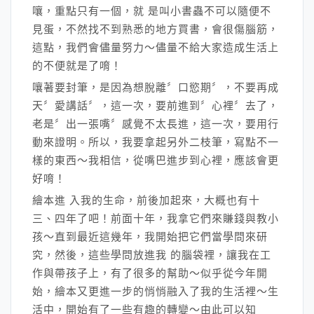
嚷，重點只有一個，就 是叫小書蟲不可以隨便不
見蛋，不然找不到熟悉的地方買書，會很傷腦筋，
這點，我們會儘量努力～儘量不給大家造成生活上
的不便就是了唷！
嚷著要封筆，是因為想脫離〞口慾期〞，不要再成
天〞愛講話〞，這一次，要前進到〞心裡〞去了，
老是〞出一張嘴〞感覺不太長進，這一次，要用行
動來證明。所以，我要拿起另外二枝筆，寫點不一
樣的東西～我相信，從嘴巴進步到心裡，應該會更
好唷！
繪本進 入我的生命，前後加起來，大概也有十
三、四年了吧！前面十年，我拿它們來賺錢與教小
孩～直到最近這幾年，我開始把它們當學問來研
究，然後，這些學問放進我 的腦袋裡，讓我在工
作與帶孩子上，有了很多的幫助～似乎從今年開
始，繪本又更進一步的悄悄融入了我的生活裡～生
活中，開始有了一些有趣的轉變～由此可以知