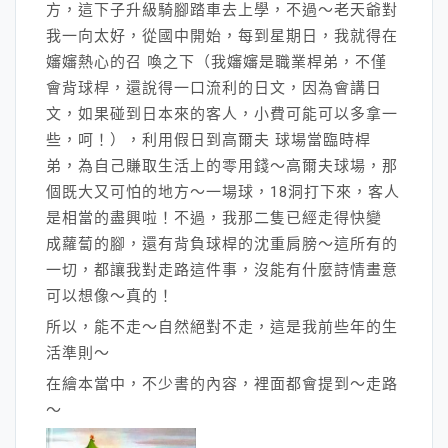
方，這下子升級騎腳踏車去上學，不過～老天爺對
我一向太好，從國中開始，每到星期日，我就得在
嬸嬸熱心的召 喚之下（我嬸嬸是職業桿弟，不僅
會背球桿，還說得一口流利的日文，因為會講日
文，如果碰到日本來的客人，小費可能可以多拿一
些，呵！），利用假日到高爾夫 球場當臨時桿
弟，為自己賺取生活上的零用錢～高爾夫球場，那
個既大又可怕的地方～一場球，18洞打下來，客人
是相當的盡興啦！不過，我那二隻已經走得快變
成蘿蔔的腳，還有背負球桿的沈重肩膀～這所有的
一切，都讓我對走路這件事，沒能有什麼詩情畫意
可以想像～真的！
所以，能不走～自然絕對不走，這是我前些年的生
活準則～
在繪本當中，不少書的內容，裡面都會提到～走路
～