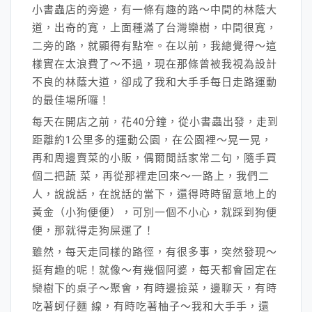
小書蟲店的旁邊，有一條有趣的路～中間的林蔭大
道，出奇的寬，上面種滿了台灣欒樹，中間很寬，
二旁的路，就顯得有點窄。在以前，我總覺得～這
樣實在太浪費了～不過，現在那條曾被我視為設計
不良的林蔭大道，卻成了我和大手手每日走路運動
的最佳場所囉！
每天在開店之前，花40分鐘，從小書蟲出發，走到
距離約1公里多的運動公園，在公園裡～晃一晃，
再和周邊賣菜的小販，偶爾閒話家常二句，隨手買
個二把蔬 菜，再從那裡走回來～一路上，我們二
人，說說話，在說話的當下，還得時時留意地上的
黃金（小狗便便），可別一個不小心，就踩到狗便
便，那就得走狗屎運了！
雖然，每天走同樣的路徑，有很多事，突然發現～
挺有趣的呢！就像～有幾個阿婆，每天都會固定在
欒樹下的桌子～聚會，有時邊撿菜，邊聊天，有時
吃著蚵仔麵 線，有時吃著柚子～我和大手手，還