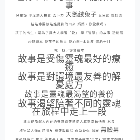
事
天鵝絨兔子
兒童節
印度豹大拍賣
吉卜力
女兒節
娃娃節
娃娃節要放娃娃擺飾的由來
媽媽，你愛我嗎？
孩子的出生，是為了讓大人學習「愛」
學「智慧」的故事
恐龍展
恐龍繪本
愛孩子的故事
愛心樹─水黃皮
懷胎十月
找一找／尋寶繪本
故事是受傷靈魂最好的療
癒
故事是對環境最友善的解
憂處方
故事是靈魂最渴望的養份
故事渴望陪著不同的靈魂
在旅程中走上一段
故事能喚醒人內在的善意與智慧使人感到幸福快樂
林良
無臉男
植物是人類的好朋友
機智與幽默
永遠愛你
湯屋
生命與學習
童年
等我長大後：井本蓉子繪本(日文) (附中文翻譯)