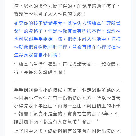
道，繪本的後作力挺了得的，前幾年幫助了孩子，
後幾年～幫到了大人～真的很妙！
如果你的孩子漸慚長大，就快失去讀繪本〞理所當
然〞的資格了，但是～你其實有些捨不得，或許～
也可以跟手手姐姐一樣，把繪本融入生活中，這樣
～就像把食物吃進肚子裡，營養直接在心裡發揮～
生命肯定會更不同唷！
〞繪本心生活〞運動，正式邀請大家，一起身體力
行，長長久久讀繪本囉！
手手姐姐從很小的時候，就是一個走過很多路的人
～因為小時候住在有一點偏僻的地方，所以～每天
都得先走下半座山，再爬一座山，到山頂上的小學
～讀書！這真不是蓋的，實實在在的走了6年，不
論刮風下雨，都沒有人會幫忙〞偷走！〞
上了國中之後，終於搬到有公車會在附近出沒的地