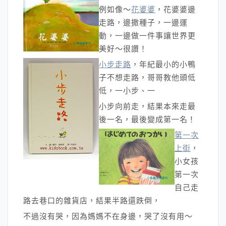
例如像～
花婆婆
，花婆婆邊
走路，邊撒種子，一邊運
動，一邊做一件事讓世界更
美好～很讚！
小步走路
，年紀最小的小鴨
子不想走路，哥哥教他頭低
低，一小步、一
小步向前走，結果本來走最
後一名，最後變成第一名！
第一次
上街
，
小女孩
第一次
自己走
路去巷口的雜貨店，結果半路還跌倒，
不過沒有哭，因為媽媽不在身邊，哭了沒有用～