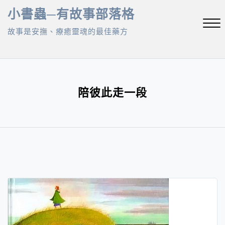
Skip
小書蟲─有故事部落格
to
故事是安撫、療癒靈魂的最佳藥方
content
Close
Menu
陪彼此走一段