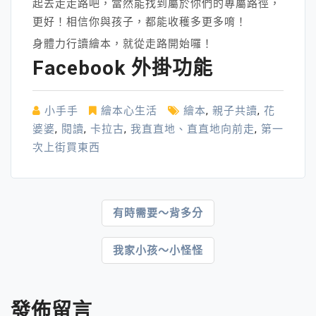
起去走走路吧，當然能找到屬於你們的專屬路徑，
更好！相信你與孩子，都能收穫多更多唷！
身體力行讀繪本，就從走路開始囉！
Facebook 外掛功能
小手手
繪本心生活
繪本
,
親子共讀
,
花
婆婆
,
閱讀
,
卡拉古
,
我直直地、直直地向前走
,
第一
次上街買東西
文
有時需要～背多分
章
我家小孩～小怪怪
導
覽
發佈留言