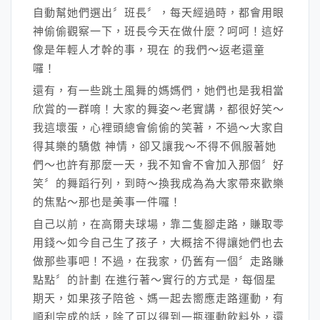
自動幫她們選出〞班長〞，每天經過時，都會用眼
神偷偷觀察一下，班長今天在做什麼？呵呵！這好
像是年輕人才幹的事，現在 的我們～返老還童
囉！
還有，有一些跳土風舞的媽媽們，她們也是我相當
欣賞的一群唷！大家的舞姿～老實講，都很好笑～
我這壞蛋，心裡頭總會偷偷的笑著，不過～大家自
得其樂的驕傲 神情，卻又讓我～不得不佩服著她
們～也許有那麼一天，我不知會不會加入那個〞好
笑〞的舞蹈行列，到時～換我成為為大家帶來歡樂
的焦點～那也是美事一件囉！
自己以前，在高爾夫球場，靠二隻腳走路，賺取零
用錢～如今自己生了孩子，大概捨不得讓她們也去
做那些事吧！不過，在我家，仍舊有一個〞走路賺
點點〞的計劃 在進行著～實行的方式是，每個星
期天，如果孩子陪爸、媽一起去嚮應走路運動，有
順利完成的話，除了可以得到一瓶運動飲料外，還