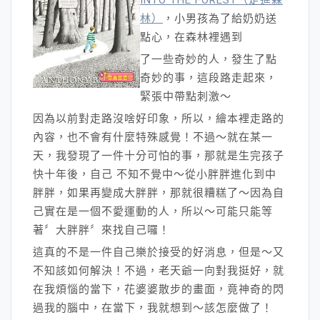
林）
，小男孩為了給奶奶送
點心，在森林裡遇到
了一些奇妙的人，發生了點
奇妙的事，這段路走起來，
緊張中帶點刺激～
因為以前對走路沒啥好印象，所以，繪本裡走路的
內容，也不會有什麼特殊感覺！不過～就在某一
天，我發現了一件十分可怕的事，那就是生完孩子
快十年後，自己 不知不覺中～從小胖胖進化到中
胖胖，如果再變成大胖胖，那就很糟糕了～因為自
己實在是一個不愛運動的人，所以～可能只能等
著〞大胖胖〞來找自己囉！
這真的不是一件自己樂於接受的好消息，但是～又
不知該如何解決！不過，老天爺一向對我挺好，就
在我煩惱的當下，花婆婆散步的畫面，竟神奇的閃
過我的腦中，在當下，我就想到～該怎麼做了！