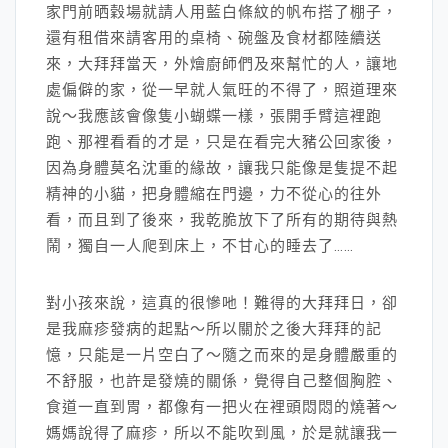
家門前晒穀場就請人用藍白條紋的帆布搭了棚子，
還有租借來請客用的桌椅、碗盤及食材都陸續送
來，大拜拜當天，外燴廚師們及來幫忙的人，讓地
處偏僻的家，從一早就人氣旺的不得了，照道理來
說～我應該會像隻小蝴蝶一樣，張開手臂這裡跑
跑、那裡看看的才是，只是在看完大豬公回家後，
因為身體莫名沈重的緣故，讓我只能像是隻提不起
精神的小貓，把身體縮在門邊，力不從心的往外
看，而且到了後來，我乾脆放下了所有的期待與熱
鬧，獨自一人爬到床上，不甘心的睡去了……
對小孩來說，這真的很慘吔！難得的大拜拜日，卻
是我麻疹發病的起點～所以關於之後大拜拜的記
憶，只能是一片空白了～隨之而來的是身體嚴重的
不舒服，也許是發燒的關係，覺得自己整個胸腔、
食道一直到胃，都像有一把火在裡頭悶悶的燒著～
媽媽說得了麻疹，所以不能吹到風，於是就讓我一