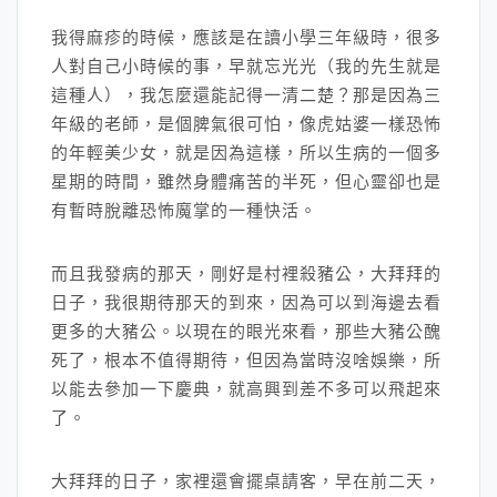
我得麻疹的時候，應該是在讀小學三年級時，很多
人對自己小時候的事，早就忘光光（我的先生就是
這種人），我怎麼還能記得一清二楚？那是因為三
年級的老師，是個脾氣很可怕，像虎姑婆一樣恐怖
的年輕美少女，就是因為這樣，所以生病的一個多
星期的時間，雖然身體痛苦的半死，但心靈卻也是
有暫時脫離恐怖魔掌的一種快活。
而且我發病的那天，剛好是村裡殺豬公，大拜拜的
日子，我很期待那天的到來，因為可以到海邊去看
更多的大豬公。以現在的眼光來看，那些大豬公醜
死了，根本不值得期待，但因為當時沒啥娛樂，所
以能去參加一下慶典，就高興到差不多可以飛起來
了。
大拜拜的日子，家裡還會擺桌請客，早在前二天，