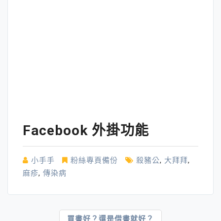
Facebook 外掛功能
小手手
粉絲專頁備份
殺豬公
,
大拜拜
,
麻疹
,
傳染病
文
買書好？還是借書就好？