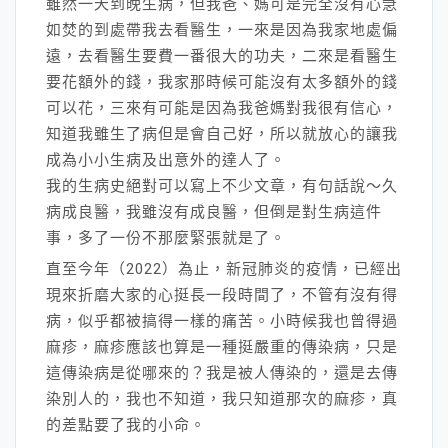
雖然一天到晚生病，但我爸、媽可是完全沒有心急
如焚的到處帶我去看醫生，一來是因為我家地處偏
遠，去看醫生要費一番很大的功夫，二來是看醫生
要花額外的錢，我家那時候可能沒有太多額外的錢
可以花，三來有可能是因為我爸媽對我很有信心，
知道我雖生了病但是會自己好，所以就放心的讓我
成為小小生病及出意外的達人了。
我的生病史絕對可以寫上不少文章，有句話說～久
病成良醫，我雖沒有成良醫，但倒是對生病這件
事，多了一份不那麼緊張就是了。
直至今年（2022）為止，新冠肺炎的疫情，已經出
現來折磨大家的心挺長一段時間了，不管有沒有得
病，似乎都被搞得一樣的痛苦。小時候我也曾得過
麻疹，麻疹應該也算是一種挺嚴重的傳染病，只是
這傳染病是從哪來的？我是被人傳染的，還是去傳
染別人的，我也不知道，我只知道那次的麻疹，真
的差點要了我的小命。