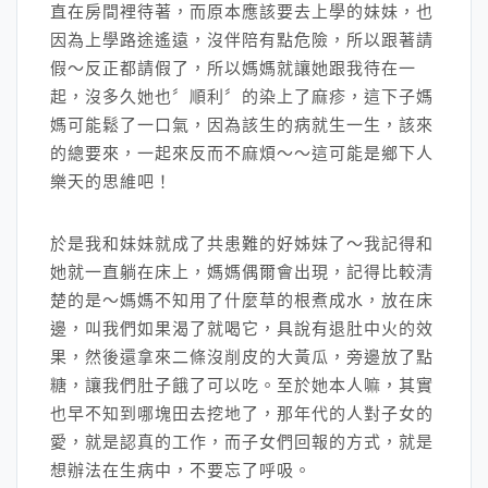
直在房間裡待著，而原本應該要去上學的妹妹，也
因為上學路途遙遠，沒伴陪有點危險，所以跟著請
假～反正都請假了，所以媽媽就讓她跟我待在一
起，沒多久她也〞順利〞的染上了麻疹，這下子媽
媽可能鬆了一口氣，因為該生的病就生一生，該來
的總要來，一起來反而不麻煩～～這可能是鄉下人
樂天的思維吧！
於是我和妹妹就成了共患難的好姊妹了～我記得和
她就一直躺在床上，媽媽偶爾會出現，記得比較清
楚的是～媽媽不知用了什麼草的根煮成水，放在床
邊，叫我們如果渴了就喝它，具說有退肚中火的效
果，然後還拿來二條沒削皮的大黃瓜，旁邊放了點
糖，讓我們肚子餓了可以吃。至於她本人嘛，其實
也早不知到哪塊田去挖地了，那年代的人對子女的
愛，就是認真的工作，而子女們回報的方式，就是
想辦法在生病中，不要忘了呼吸。