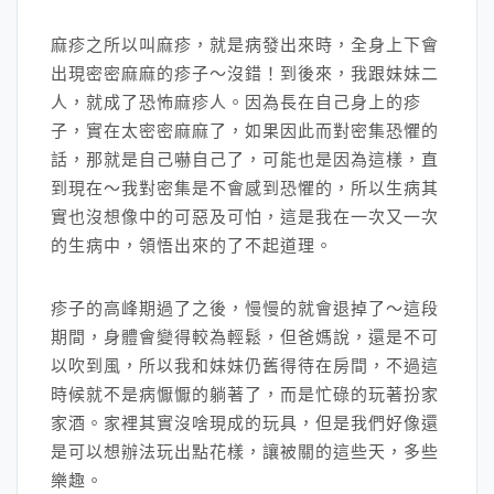
麻疹之所以叫麻疹，就是病發出來時，全身上下會
出現密密麻麻的疹子～沒錯！到後來，我跟妹妹二
人，就成了恐怖麻疹人。因為長在自己身上的疹
子，實在太密密麻麻了，如果因此而對密集恐懼的
話，那就是自己嚇自己了，可能也是因為這樣，直
到現在～我對密集是不會感到恐懼的，所以生病其
實也沒想像中的可惡及可怕，這是我在一次又一次
的生病中，領悟出來的了不起道理。
疹子的高峰期過了之後，慢慢的就會退掉了～這段
期間，身體會變得較為輕鬆，但爸媽說，還是不可
以吹到風，所以我和妹妹仍舊得待在房間，不過這
時候就不是病懨懨的躺著了，而是忙碌的玩著扮家
家酒。家裡其實沒啥現成的玩具，但是我們好像還
是可以想辦法玩出點花樣，讓被關的這些天，多些
樂趣。