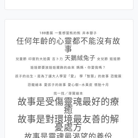
188書展
一隻想當熊的熊
井本蓉子
任何年齡的心靈都不能沒有故
事
天鵝絨兔子
兒童節
印度豹大拍賣
吉卜力
女兒節
娃娃節
娃娃節要放娃娃擺飾的由來
媽媽，你愛我嗎？
孩子的出生，是為了讓大人學習「愛」
學「智慧」的故事
恐龍展
恐龍繪本
愛孩子的故事
愛心樹─水黃皮
懷胎十月
找一找／尋寶繪本
故事是受傷靈魂最好的療
癒
故事是對環境最友善的解
憂處方
故事是靈魂最渴望的養份