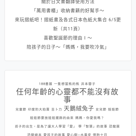
關於日文書翻譯使用方法
「萬用書櫃」收納書籍的好幫手～
來玩摺紙吧！摺紙書及各式日本色紙大集合 6/5更
新（共11頁）
喜歡聖誕節的理由Ⅰ～
陪孩子的日子～「媽媽，我要吹冷氣」
188書展
一隻想當熊的熊
井本蓉子
任何年齡的心靈都不能沒有故
事
天鵝絨兔子
兒童節
印度豹大拍賣
吉卜力
女兒節
娃娃節
娃娃節要放娃娃擺飾的由來
媽媽，你愛我嗎？
孩子的出生，是為了讓大人學習「愛」
學「智慧」的故事
恐龍展
恐龍繪本
愛孩子的故事
愛心樹─水黃皮
懷胎十月