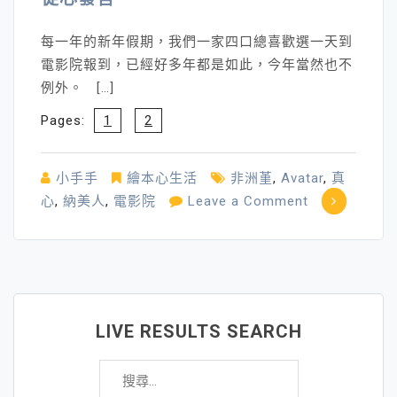
每一年的新年假期，我們一家四口總喜歡選一天到
電影院報到，已經好多年都是如此，今年當然也不
例外。 […]
Pages:
1
2
小手手
繪本心生活
非洲堇
,
Avatar
,
真
on
心
,
納美人
,
電影院
Leave a Comment
從
心
發
言
LIVE RESULTS SEARCH
搜
尋