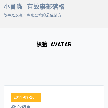
Skip
小書蟲─有故事部落格
to
故事是安撫、療癒靈魂的最佳藥方
content
Close
Menu
標籤:
AVATAR
2011-03-20
從心發言