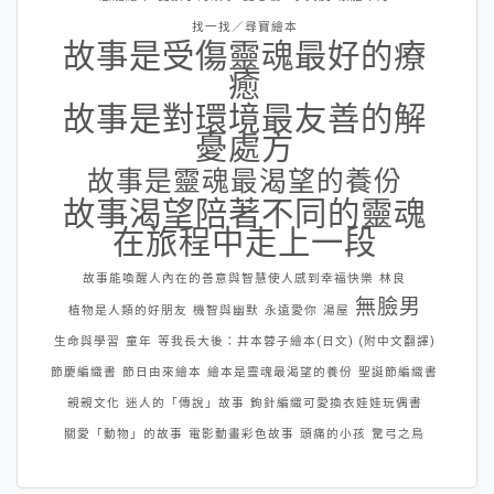
找一找／尋寶繪本
故事是受傷靈魂最好的療
癒
故事是對環境最友善的解
憂處方
故事是靈魂最渴望的養份
故事渴望陪著不同的靈魂
在旅程中走上一段
故事能喚醒人內在的善意與智慧使人感到幸福快樂
林良
無臉男
植物是人類的好朋友
機智與幽默
永遠愛你
湯屋
生命與學習
童年
等我長大後：井本蓉子繪本(日文) (附中文翻譯)
節慶編織書
節日由來繪本
繪本是靈魂最渴望的養份
聖誕節編織書
親親文化
迷人的「傳說」故事
鉤針編織可愛換衣娃娃玩偶書
關愛「動物」的故事
電影動畫彩色故事
頭痛的小孩
驚弓之鳥