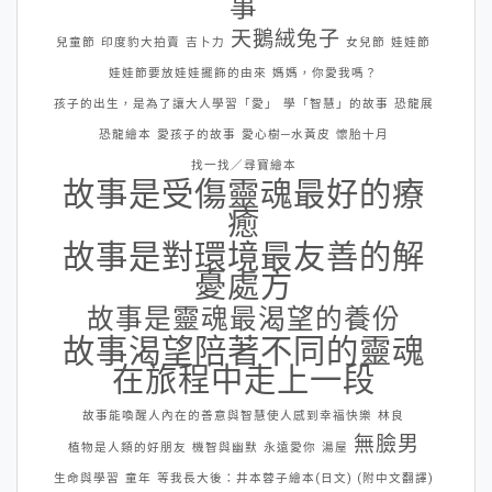
事
天鵝絨兔子
兒童節
印度豹大拍賣
吉卜力
女兒節
娃娃節
娃娃節要放娃娃擺飾的由來
媽媽，你愛我嗎？
孩子的出生，是為了讓大人學習「愛」
學「智慧」的故事
恐龍展
恐龍繪本
愛孩子的故事
愛心樹─水黃皮
懷胎十月
找一找／尋寶繪本
故事是受傷靈魂最好的療
癒
故事是對環境最友善的解
憂處方
故事是靈魂最渴望的養份
故事渴望陪著不同的靈魂
在旅程中走上一段
故事能喚醒人內在的善意與智慧使人感到幸福快樂
林良
無臉男
植物是人類的好朋友
機智與幽默
永遠愛你
湯屋
生命與學習
童年
等我長大後：井本蓉子繪本(日文) (附中文翻譯)