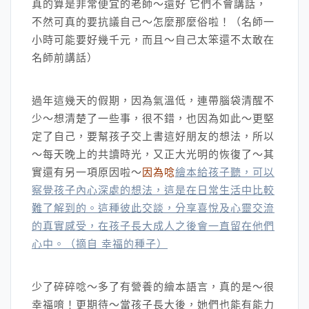
真的算是非常便宜的老師～還好 它們不會講話，
不然可真的要抗議自己～怎麼那麼俗啦！（名師一
小時可能要好幾千元，而且～自己太笨還不太敢在
名師前講話）
過年這幾天的假期，因為氣溫低，連帶腦袋清醒不
少～想清楚了一些事，很不錯，也因為如此～更堅
定了自己，要幫孩子交上書這好朋友的想法，所以
～每天晚上的共讀時光，又正大光明的恢復了～其
實還有另一項原因啦～
因為唸
繪本給孩子聽，可以
察覺孩子內心深處的想法，這是在日常生活中比較
難了解到的。這種彼此交談，分享喜悅及心靈交流
的真實感受，在孩子長大成人之後會一直留在他們
心中。（摘自 幸福的種子）
少了碎碎唸～多了有營養的繪本語言，真的是～很
幸福唷！更期待～當孩子長大後，她們也能有能力