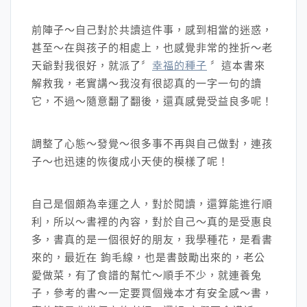
前陣子～自己對於共讀這件事，感到相當的迷惑，
甚至～在與孩子的相處上，也感覺非常的挫折～老
天爺對我很好，就派了〞
幸福的種子
〞這本書來
解救我，老實講～我沒有很認真的一字一句的讀
它，不過～隨意翻了翻後，還真感覺受益良多呢！
調整了心態～發覺～很多事不再與自己做對，連孩
子～也迅速的恢復成小天使的模樣了呢！
自己是個頗為幸運之人，對於閱讀，還算能進行順
利，所以～書裡的內容，對於自己～真的是受惠良
多，書真的是一個很好的朋友，我學種花，是看書
來的，最近在 鉤毛線，也是書鼓勵出來的，老公
愛做菜，有了食譜的幫忙～順手不少，就連養兔
子，參考的書～一定要買個幾本才有安全感～書，