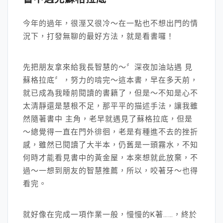
今年的過年，很溼又很冷～在一點也不想出門的情
況下，打發無聊的最好方法，就是看書囉！
先把朋友拿來給我長智慧的～〞深夜加油站遇 見
蘇格拉底〞，努力的啃完～這本書，早在多天前，
就已成為我睡前閱讀的書籍了，但是～不知是心不
太清靜還是慧根不足，那平平的描述手法，讓我雖
然隨著書中 主角，老早就遇見了蘇格拉底，但是
～總覺得一直在門外徘徊，老是有種進不去的挫折
感，雖然已閱讀了大半本，仍舊是一頭霧水，不知
何時才能看見書中的黃金屋，本來想就此放棄，不
過～一想到朋友的智慧推薦，所以，咬著牙～也得
看完。
就好像在完成一項作業一般，慢慢的K著……，終於