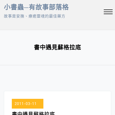
Skip
小書蟲─有故事部落格
to
故事是安撫、療癒靈魂的最佳藥方
content
Close
Menu
書中遇見蘇格拉底
2011-03-11
書中遇見蘇格拉底