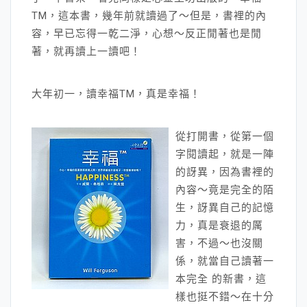
TM，這本書，幾年前就讀過了～但是，書裡的內
容，早已忘得一乾二淨，心想～反正閒著也是閒
著，就再讀上一讀吧！
大年初一，讀幸福TM，真是幸福！
從打開書，從第一個
字閱讀起，就是一陣
的訝異，因為書裡的
內容～竟是完全的陌
生，訝異自己的記憶
力，真是衰退的厲
害，不過～也沒關
係，就當自己讀著一
本完全 的新書，這
樣也挺不錯～在十分