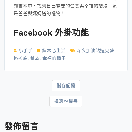
到書本中，找到自己需要的營養與幸福的想法，這
是爸爸與媽媽送的禮物！
Facebook 外掛功能
小手手
繪本心生活
深夜加油站遇見蘇
格拉底
,
繪本
,
幸福的種子
文
儲存記憶
章
遺忘～歸零
導
覽
發佈留言