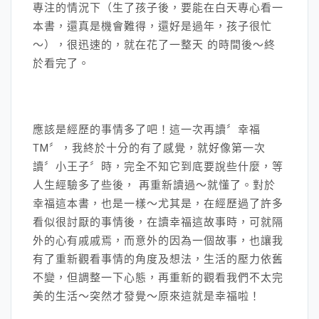
專注的情況下（生了孩子後，要能在白天專心看一
本書，還真是機會難得，還好是過年，孩子很忙
～），很迅速的，就在花了一整天 的時間後～終
於看完了。
應該是經歷的事情多了吧！這一次再讀〞幸福
TM〞，我終於十分的有了感覺，就好像第一次
讀〞小王子〞時，完全不知它到底要說些什麼，等
人生經驗多了些後， 再重新讀過～就懂了。對於
幸福這本書，也是一樣～尤其是，在經歷過了許多
看似很討厭的事情後，在讀幸福這故事時，可就隔
外的心有戚戚焉，而意外的因為一個故事，也讓我
有了重新觀看事情的角度及想法，生活的壓力依舊
不變，但調整一下心態，再重新的觀看我們不太完
美的生活～突然才發覺～原來這就是幸福啦！