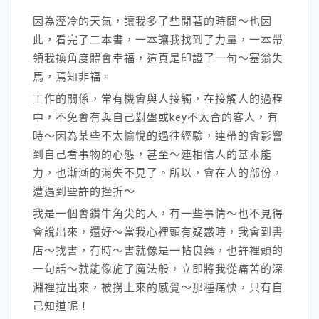
因為溼冷的天氣，讓我多了些閒著的時間～也因
此，看完了二本書，一本讓我找到了力量，一本帶
領我換角度體會幸福，這真是印證了一句～塞翁失
馬，焉知非福。
工作的關係，常有機會與人接觸，在接觸人的過程
中，不免會有與自己對盤或key不太合的客人，有
時～因為某些不太愉悅的過往經驗，連帶的會影響
到自己看事物的心態，甚至～連相信人的基本能
力，也漸漸的消失不見了。所以，會在人的部份，
遭遇到些許的挫折～
我是一個會鑽牛角尖的人，有一些事情～也不見得
會說出來，還好～當我心裡頭有疑惑時，我會到書
店～找書，有時～書就像是一帖良藥，也許裡頭的
一句話～就能像施了魔法般，立即將我從痛苦的深
淵裡拉出來，被撈上來的感覺～那種痛快，只有自
己知道呢！