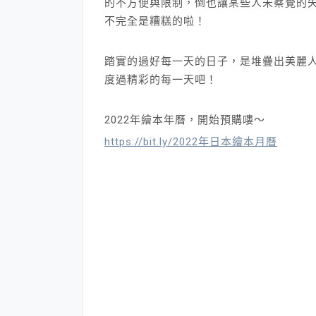
的不方便與限制，倒也讓某些人未察覺的
不完全是糟糕的啦！
踏實的過好每一天的日子，是堆疊出美麗
度過精彩的每一天吧！
2022年繪本年曆，開始預購嘍～
https://bit.ly/2022年日本繪本月曆