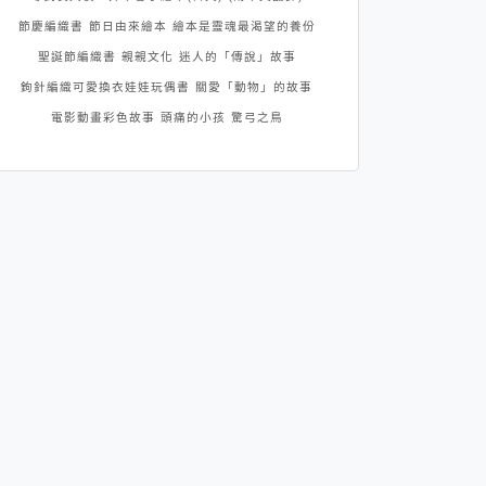
節慶編織書
節日由來繪本
繪本是靈魂最渴望的養份
聖誕節編織書
親親文化
迷人的「傳說」故事
鉤針編織可愛換衣娃娃玩偶書
關愛「動物」的故事
電影動畫彩色故事
頭痛的小孩
驚弓之鳥