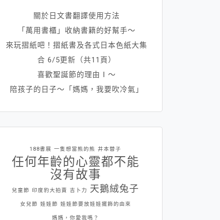
關於日文書翻譯使用方法
「萬用書櫃」收納書籍的好幫手～
來玩摺紙吧！摺紙書及各式日本色紙大集
合 6/5更新（共11頁）
喜歡聖誕節的理由Ⅰ～
陪孩子的日子～「媽媽，我要吹冷氣」
188書展
一隻想當熊的熊
井本蓉子
任何年齡的心靈都不能
沒有故事
天鵝絨兔子
兒童節
印度豹大拍賣
吉卜力
女兒節
娃娃節
娃娃節要放娃娃擺飾的由來
媽媽，你愛我嗎？