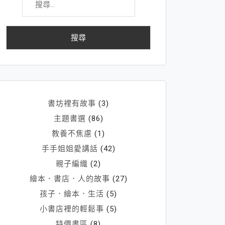
尋
關
鍵
字:
書坊裡有故事
(3)
主題書選
(86)
教養不焦慮
(1)
手手姐姐愛講話
(42)
親子編織
(2)
繪本．書店．人的故事
(27)
孩子．繪本．生活
(5)
小書店裡的輕鬆事
(5)
特價書區
(8)