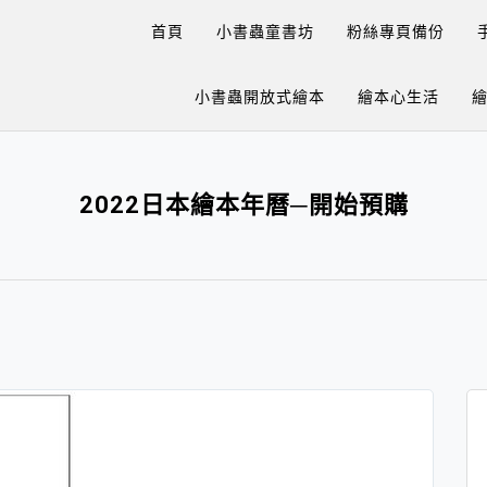
首頁
小書蟲童書坊
粉絲專頁備份
小書蟲開放式繪本
繪本心生活
2022日本繪本年曆─開始預購