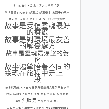
孩子的出生，是為了讓大人學習「愛」
學「智慧」的故事
恐龍展
恐龍繪本
愛孩子的故事
愛心樹─水黃皮
懷胎十月
找一找／尋寶繪本
故事是受傷靈魂最好
的療癒
故事是對環境最友善
的解憂處方
故事是靈魂最渴望的養
份
故事渴望陪著不同的
靈魂在旅程中走上一
段
故事能喚醒人內在的善意與智慧使人感到幸福快樂
林良
植物是人類的好朋友
機智與幽默
永遠愛你
無臉男
湯屋
生命與學習
童年
等我長大後：井本蓉子繪本(日文) (附中文翻譯)