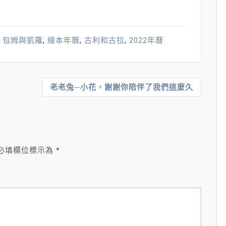
,
包姆與凱羅
,
繪本年曆
,
古利和古拉
,
2022年曆
老老兔─小花，謝謝你陪伴了我們這麼久
必填欄位標示為
*