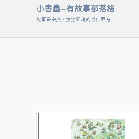
Skip
小書蟲─有故事部落格
to
故事是安撫、療癒靈魂的最佳藥方
content