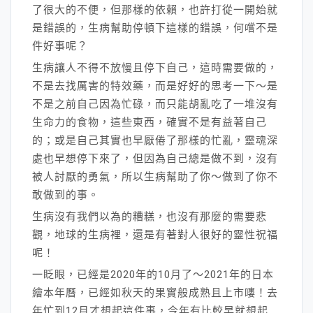
了很大的不便，但那樣的依賴，也許打從一開始就
是錯誤的，生病幫助停頓下這樣的錯誤，何嚐不是
件好事呢？
生病讓人不得不放慢且停下自己，這時需要做的，
不是去找厲害的特效藥，而是好好的思考一下～是
不是之前自己因為忙碌，而只能胡亂吃了一堆沒有
生命力的食物，這些東西，確實不是有益著自己
的；或是自己其實也早厭倦了那樣的忙亂，靈魂深
處也早想停下來了，但因為自己總是做不到，沒有
被人討厭的勇氣，所以生病幫助了你～做到了你不
敢做到的事。
生病沒有我們以為的糟糕，也沒有那麼的需要悲
觀，地球的生病裡，還是有著對人很好的靈性祝福
呢！
一眨眼，已經是2020年的10月了～2021年的日本
繪本年曆，已經如秋天的果實般成熟且上市嘍！去
年忙到12月才想起這件事，今年有比較早就想起