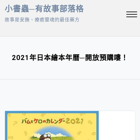
Skip
小書蟲─有故事部落格
to
故事是安撫、療癒靈魂的最佳藥方
content
Close
Menu
2021年日本繪本年曆─開放預購嘍！