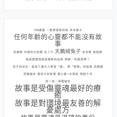
188書展
一隻想當熊的熊
井本蓉子
任何年齡的心靈都不能沒有故
事
天鵝絨兔子
兒童節
印度豹大拍賣
吉卜力
女兒節
娃娃節
娃娃節要放娃娃擺飾的由來
媽媽，你愛我嗎？
孩子的出生，是為了讓大人學習「愛」
學「智慧」的故事
恐龍展
恐龍繪本
愛孩子的故事
愛心樹─水黃皮
懷胎十月
找一找／尋寶繪本
故事是受傷靈魂最好的療
癒
故事是對環境最友善的解
憂處方