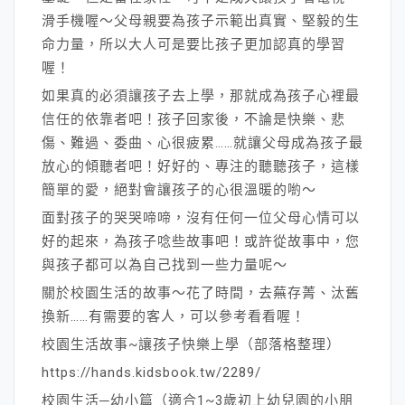
滑手機喔～父母親要為孩子示範出真實、堅毅的生
命力量，所以大人可是要比孩子更加認真的學習
喔！
如果真的必須讓孩子去上學，那就成為孩子心裡最
信任的依靠者吧！孩子回家後，不論是快樂、悲
傷、難過、委曲、心很疲累……就讓父母成為孩子最
放心的傾聽者吧！好好的、專注的聽聽孩子，這樣
簡單的愛，絕對會讓孩子的心很溫暖的喲～
面對孩子的哭哭啼啼，沒有任何一位父母心情可以
好的起來，為孩子唸些故事吧！或許從故事中，您
與孩子都可以為自己找到一些力量呢～
關於校園生活的故事～花了時間，去蕪存菁、汰舊
換新……有需要的客人，可以參考看看喔！
校園生活故事~讓孩子快樂上學（部落格整理）
https://hands.kidsbook.tw/2289/
校園生活─幼小篇（適合1~3歲初上幼兒園的小朋