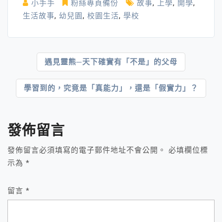
小手手
粉絲專頁備份
故事
,
上學
,
開學
,
生活故事
,
幼兒園
,
校園生活
,
學校
文
遇見靈熊─天下確實有「不是」的父母
章
學習到的，究竟是「真能力」，還是「假實力」？
導
覽
發佈留言
發佈留言必須填寫的電子郵件地址不會公開。
必填欄位標
示為
*
留言
*