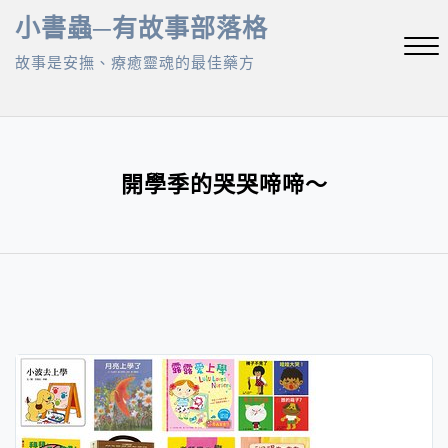
Skip
小書蟲─有故事部落格
to
故事是安撫、療癒靈魂的最佳藥方
content
Close
Menu
開學季的哭哭啼啼～