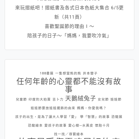
來玩摺紙吧！摺紙書及各式日本色紙大集合 6/5更
新（共11頁）
喜歡聖誕節的理由Ⅰ～
陪孩子的日子～「媽媽，我要吹冷氣」
188書展
一隻想當熊的熊
井本蓉子
任何年齡的心靈都不能沒有故
事
天鵝絨兔子
兒童節
印度豹大拍賣
吉卜力
女兒節
娃娃節
娃娃節要放娃娃擺飾的由來
媽媽，你愛我嗎？
孩子的出生，是為了讓大人學習「愛」
學「智慧」的故事
恐龍展
恐龍繪本
愛孩子的故事
愛心樹─水黃皮
懷胎十月
找一找／尋寶繪本