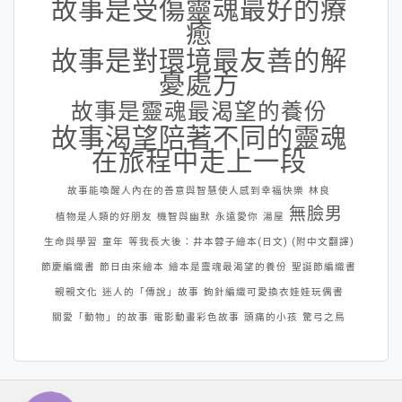
故事是受傷靈魂最好的療
癒
故事是對環境最友善的解
憂處方
故事是靈魂最渴望的養份
故事渴望陪著不同的靈魂
在旅程中走上一段
故事能喚醒人內在的善意與智慧使人感到幸福快樂
林良
無臉男
植物是人類的好朋友
機智與幽默
永遠愛你
湯屋
生命與學習
童年
等我長大後：井本蓉子繪本(日文) (附中文翻譯)
節慶編織書
節日由來繪本
繪本是靈魂最渴望的養份
聖誕節編織書
親親文化
迷人的「傳說」故事
鉤針編織可愛換衣娃娃玩偶書
關愛「動物」的故事
電影動畫彩色故事
頭痛的小孩
驚弓之鳥