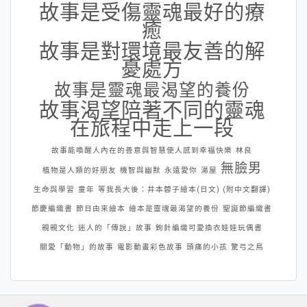
故事是受傷靈魂最好的療
癒
故事是對環境最友善的解
憂處方
故事是靈魂最渴望的養份
故事渴望陪著不同的靈魂
在旅程中走上一段
故事能喚醒人內在的善意與智慧使人感到幸福快樂
林良
無臉男
植物是人類的好朋友
機智與幽默
永遠愛你
湯屋
生命與學習
童年
等我長大後：井本蓉子繪本(日文) (附中文翻譯)
節慶編織書
節日由來繪本
繪本是靈魂最渴望的養份
聖誕節編織書
親親文化
迷人的「傳說」故事
鉤針編織可愛換衣娃娃玩偶書
關愛「動物」的故事
電影動畫彩色故事
頭痛的小孩
驚弓之鳥