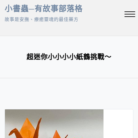
Skip
小書蟲─有故事部落格
to
故事是安撫、療癒靈魂的最佳藥方
content
Close
Menu
超迷你小小小小紙鶴挑戰～