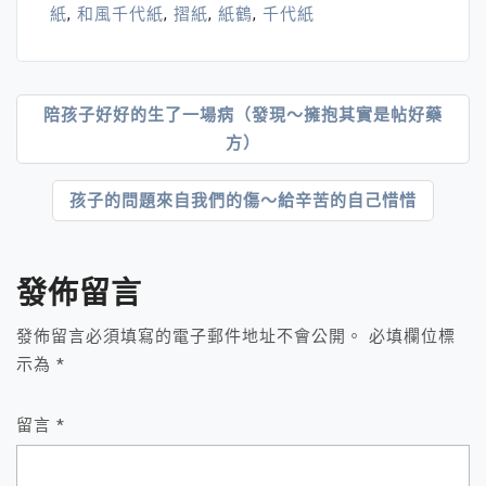
紙
,
和風千代紙
,
摺紙
,
紙鶴
,
千代紙
文
陪孩子好好的生了一場病（發現～擁抱其實是帖好藥
方）
章
導
孩子的問題來自我們的傷～給辛苦的自己惜惜
覽
發佈留言
發佈留言必須填寫的電子郵件地址不會公開。
必填欄位標
示為
*
留言
*