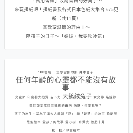
「萬用書櫃」收納書籍的好幫手～
來玩摺紙吧！摺紙書及各式日本色紙大集合 6/5更
新（共11頁）
喜歡聖誕節的理由Ⅰ～
陪孩子的日子～「媽媽，我要吹冷氣」
188書展
一隻想當熊的熊
井本蓉子
任何年齡的心靈都不能沒有故
事
天鵝絨兔子
兒童節
印度豹大拍賣
吉卜力
女兒節
娃娃節
娃娃節要放娃娃擺飾的由來
媽媽，你愛我嗎？
孩子的出生，是為了讓大人學習「愛」
學「智慧」的故事
恐龍展
恐龍繪本
愛孩子的故事
愛心樹─水黃皮
懷胎十月
找一找／尋寶繪本