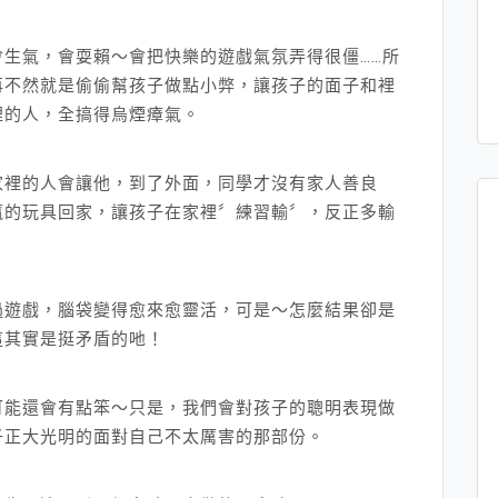
生氣，會耍賴～會把快樂的遊戲氣氛弄得很僵……所
再不然就是偷偷幫孩子做點小弊，讓孩子的面子和裡
裡的人，全搞得烏煙瘴氣。
家裡的人會讓他，到了外面，同學才沒有家人善良
贏的玩具回家，讓孩子在家裡〞練習輸〞，反正多輸
。
過遊戲，腦袋變得愈來愈靈活，可是～怎麼結果卻是
這其實是挺矛盾的吔！
可能還會有點笨～只是，我們會對孩子的聰明表現做
子正大光明的面對自己不太厲害的那部份。