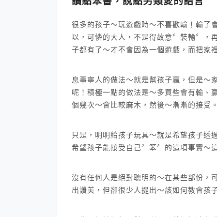
讀點笨書，說點另類愛的語言
很多的孩子～玩遊戲時～不喜歡輸！輸了會
以，可憐的大人，不是得故意〞裝輸〞，
子都有了～才不會因為一個遊戲，而把家
息事寧人的做法～就是幫孩子贏，但是～
呢！積極一點的做法是～多買些會有輸、
個幾次～會比較麻木，然後～漸漸的接受
只是，明明給孩子玩具～就是希望孩子透
希望孩子能接受自己〞笨〞的這項事實～
沒有任何人是絕對聰明的～在某些部份，
出讚美，但卻很少人提出～該如何教會孩