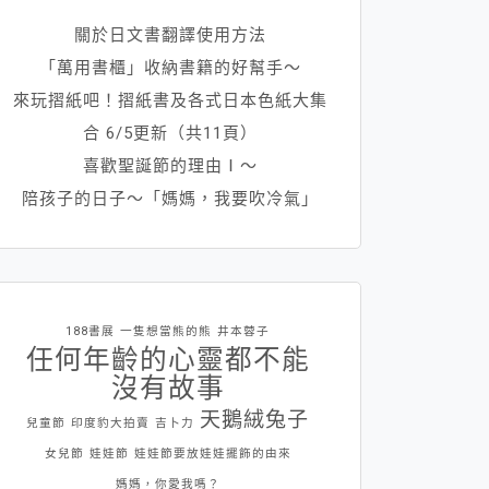
關於日文書翻譯使用方法
「萬用書櫃」收納書籍的好幫手～
來玩摺紙吧！摺紙書及各式日本色紙大集
合 6/5更新（共11頁）
喜歡聖誕節的理由Ⅰ～
陪孩子的日子～「媽媽，我要吹冷氣」
188書展
一隻想當熊的熊
井本蓉子
任何年齡的心靈都不能
沒有故事
天鵝絨兔子
兒童節
印度豹大拍賣
吉卜力
女兒節
娃娃節
娃娃節要放娃娃擺飾的由來
媽媽，你愛我嗎？