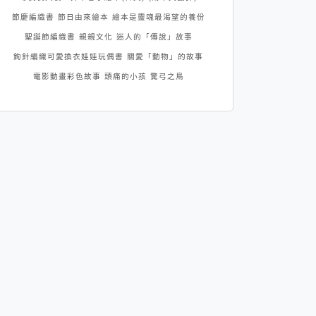
節慶編織書
節日由來繪本
繪本是靈魂最渴望的養份
聖誕節編織書
親親文化
迷人的「傳說」故事
鉤針編織可愛換衣娃娃玩偶書
關愛「動物」的故事
電影動畫彩色故事
頭痛的小孩
驚弓之鳥