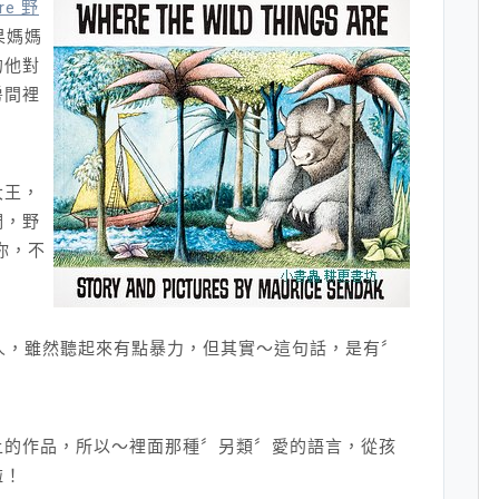
Are 野
果媽媽
的他對
房間裡
大王，
們，野
你，不
人，雖然聽起來有點暴力，但其實～這句話，是有〞
上的作品，所以～裡面那種〞另類〞愛的語言，從孩
啦！