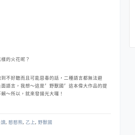
怎樣的火花呢？
聽到不好聽而且可能惡毒的話，二種語言都無法避
負面語言，我想～這是〞野獸國〞這本偉大作品的提
不賴～所以，就來發揚光大囉！
共讀
,
憨憨熊
,
乙上
,
野獸國