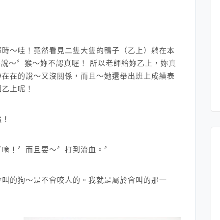
簿時～哇！竟然看見二隻大隻的鴨子（乙上）躺在本
子說～〞猴～妳不認真喔！ 所以老師給妳乙上，妳真
神在在的說～又沒關係，而且～她還舉出班上成績表
個乙上呢！
強！
了唷！〞而且要～〞打到流血。〞
會叫的狗～是不會咬人的。我就是屬於會叫的那一