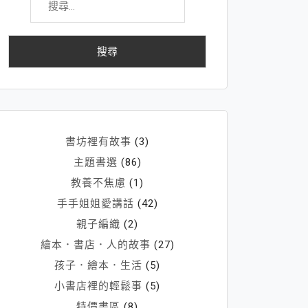
尋
關
鍵
字:
書坊裡有故事
(3)
主題書選
(86)
教養不焦慮
(1)
手手姐姐愛講話
(42)
親子編織
(2)
繪本．書店．人的故事
(27)
孩子．繪本．生活
(5)
小書店裡的輕鬆事
(5)
特價書區
(8)