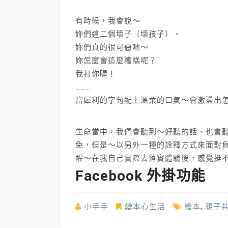
有時候，我會說～
妳們這二個壞子（壞孩子）、
妳們真的很可惡吔～
妳怎麼會這麼糟糕呢？
我打你喔！
………
當犀利的字句配上溫柔的口氣～會激盪出
生命當中，我們會聽到～好聽的話、也會
免，但是～以另外一種的詮釋方式來面對
醒～在我自己實際去落實體驗後，感覺挺
Facebook 外掛功能
小手手
繪本心生活
繪本
,
親子