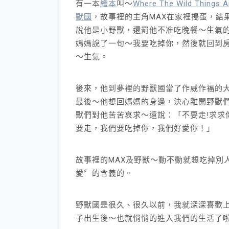
有一本
繪本
叫～
Where The Wild Things 
獸國
，故事裡的主角MAX在家裡搗蛋，結
說他是小野獸，還罰他不准吃晚餐～生氣
媽媽說了一句～我要吃掉你，然後就回到
～生氣。
後來，他到夢裡的野獸國當了作威作福的
最後～他想回媽媽的身邊，決心離開野獸
獸們對他苦苦哀求～還說：「不要走!求求
要走，我們要吃掉你，我們好愛你！」
故事裡的MAX及野獸～動不動就想吃掉別
愛〞的含義的。
野獸國是很久、很久以前，我就深深喜歡
子出生後～也就悄悄的進入我們的生活了