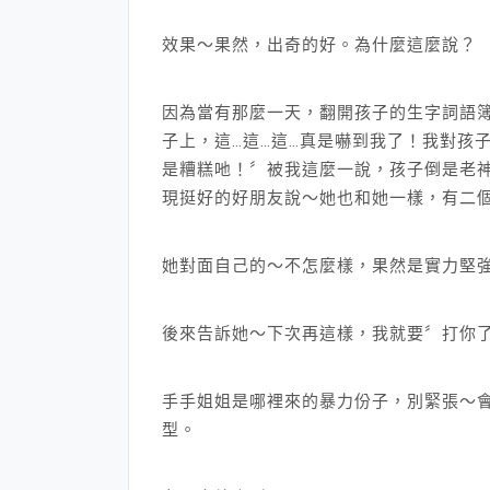
效果～果然，出奇的好。為什麼這麼說？
因為當有那麼一天，翻開孩子的生字詞語
子上，這…這…這…真是嚇到我了！我對孩
是糟糕吔！〞被我這麼一說，孩子倒是老
現挺好的好朋友說～她也和她一樣，有二
她對面自己的～不怎麼樣，果然是實力堅
後來告訴她～下次再這樣，我就要〞打你
手手姐姐是哪裡來的暴力份子，別緊張～
型。