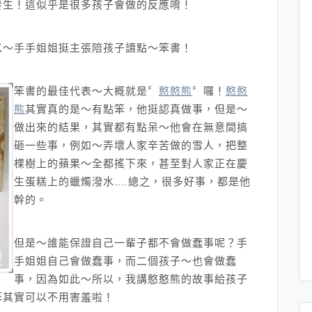
發生！這似乎是很多孩子會做的反應唷！
以～手手姐姐挺主張陪孩子讀點～笨書！
笨書的最佳代表～大概就是〞
憨憨熊
〞囉！
憨憨
熊
其實真的是～有點笨，他挺認真做事，但是～
做出來的結果，其實都有點呆～他會在無意間搞
砸一些事，例如～弄壞人家辛苦做的雪人，把整
棵樹上的蘋果～全都搖下來，甚至對人家正在慶
生蛋糕上的蠟燭潑水……總之，很多好事，都是他
幹的。
但是～誰能保證自己一輩子都不會做蠢事呢？手
手姐姐自己會做蠢事，而二個孩子～也會做蠢
事，因為如此～所以，我講憨憨熊的故事給孩子
笨其實可以不用害羞啦！