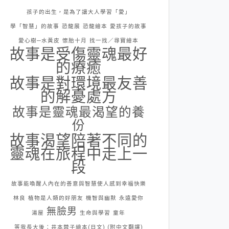
孩子的出生，是為了讓大人學習「愛」
學「智慧」的故事
恐龍展
恐龍繪本
愛孩子的故事
愛心樹─水黃皮
懷胎十月
找一找／尋寶繪本
故事是受傷靈魂最好
的療癒
故事是對環境最友善
的解憂處方
故事是靈魂最渴望的養
份
故事渴望陪著不同的
靈魂在旅程中走上一
段
故事能喚醒人內在的善意與智慧使人感到幸福快樂
林良
植物是人類的好朋友
機智與幽默
永遠愛你
無臉男
湯屋
生命與學習
童年
等我長大後：井本蓉子繪本(日文) (附中文翻譯)