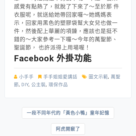
感覺有點熱了，就脫了下來了～至於那 件
衣服呢，就送給她帶回家囉～她媽媽表
示，回家用黑色的塑膠袋幫大女兒也做一
件，然後配上華麗的項錬，應該也是挺不
錯的～大家參考一下囉～今年的萬聖節、
聖誕節， 也許派得上用場喔！
Facebook 外掛功能
小手手
手手姐姐愛講話
圖文示範
,
萬聖
節
,
DIY
,
公主裝
,
環保作品
文
一段不同年代的「黃色小鴨」童年記憶
章
阿虎開竅了
導