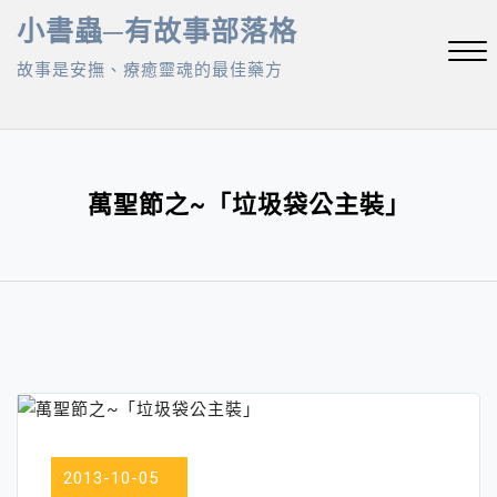
Skip
小書蟲─有故事部落格
to
故事是安撫、療癒靈魂的最佳藥方
content
Close
Menu
萬聖節之~「垃圾袋公主裝」
2013-10-05