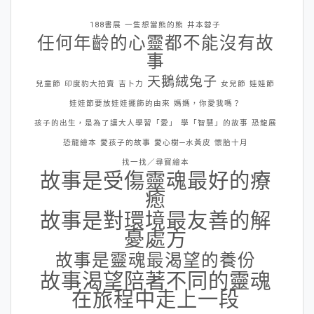
188書展
一隻想當熊的熊
井本蓉子
任何年齡的心靈都不能沒有故
事
天鵝絨兔子
兒童節
印度豹大拍賣
吉卜力
女兒節
娃娃節
娃娃節要放娃娃擺飾的由來
媽媽，你愛我嗎？
孩子的出生，是為了讓大人學習「愛」
學「智慧」的故事
恐龍展
恐龍繪本
愛孩子的故事
愛心樹─水黃皮
懷胎十月
找一找／尋寶繪本
故事是受傷靈魂最好的療
癒
故事是對環境最友善的解
憂處方
故事是靈魂最渴望的養份
故事渴望陪著不同的靈魂
在旅程中走上一段