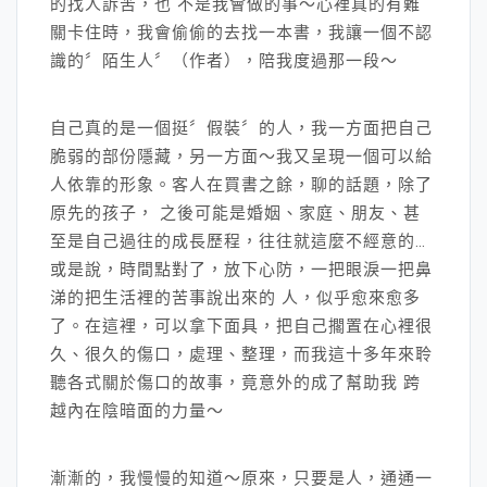
的找人訴苦，也 不是我會做的事～心裡真的有難
關卡住時，我會偷偷的去找一本書，我讓一個不認
識的〞陌生人〞（作者），陪我度過那一段～
自己真的是一個挺〞假裝〞的人，我一方面把自己
脆弱的部份隱藏，另一方面～我又呈現一個可以給
人依靠的形象。客人在買書之餘，聊的話題，除了
原先的孩子， 之後可能是婚姻、家庭、朋友、甚
至是自己過往的成長歷程，往往就這麼不經意的…
或是說，時間點對了，放下心防，一把眼淚一把鼻
涕的把生活裡的苦事說出來的 人，似乎愈來愈多
了。在這裡，可以拿下面具，把自己擱置在心裡很
久、很久的傷口，處理、整理，而我這十多年來聆
聽各式關於傷口的故事，竟意外的成了幫助我 跨
越內在陰暗面的力量～
漸漸的，我慢慢的知道～原來，只要是人，通通一