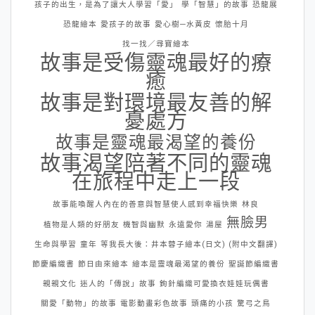
孩子的出生，是為了讓大人學習「愛」
學「智慧」的故事
恐龍展
恐龍繪本
愛孩子的故事
愛心樹─水黃皮
懷胎十月
找一找／尋寶繪本
故事是受傷靈魂最好的療
癒
故事是對環境最友善的解
憂處方
故事是靈魂最渴望的養份
故事渴望陪著不同的靈魂
在旅程中走上一段
故事能喚醒人內在的善意與智慧使人感到幸福快樂
林良
無臉男
植物是人類的好朋友
機智與幽默
永遠愛你
湯屋
生命與學習
童年
等我長大後：井本蓉子繪本(日文) (附中文翻譯)
節慶編織書
節日由來繪本
繪本是靈魂最渴望的養份
聖誕節編織書
親親文化
迷人的「傳說」故事
鉤針編織可愛換衣娃娃玩偶書
關愛「動物」的故事
電影動畫彩色故事
頭痛的小孩
驚弓之鳥