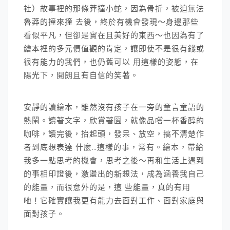
社）故事裡的那條莽撞小蛇，因為骨折，被迫無法
魯莽的撞來撞 去後，終於有機會發現～身邊那些
看似平凡，但卻是實在且美好的東西～也因為有了
繪本裡的多元價值觀的肯定，讓即使不是很有錢或
很有能力的我們，也仍舊可以 用這樣的姿態，在
陽光下，開朗且有自信的笑著。
安靜的讀繪本，雖然沒有孩子在一旁的童言童語的
熱鬧。讀著文字，欣賞著圖，就像品嚐一杯香醇的
咖啡，讀完後，抬起頭，發呆、放空，搞不清楚作
者到底想表達 什麼…這樣的事，常有。繪本，帶給
我多一點思考的機會，思考之後～再和生活上遇到
的事相印證後，激盪出的新想法，成為涵養我自己
的能量，而很意外的是，這 些能量，真的有用
吔！它確實讓我更有能力去面對工作、面對家庭與
面對孩子。