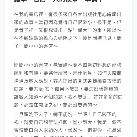
在我的書店裡，有很多來自各大出版社用心編輯出
來的故事。當初因為覺得自己很渺小，很不足、但
是骨子裡，又很想做出一點〞偉大〞的事，所以～
在不顧媽媽的擔心與勸阻之下，硬是固持已見，開
了一間小小的書店～
開間小小的書店，老實講～並不如當初料想的那樣
順利和有趣，要選什麼書、進什麼貨、如何與廠商
溝通及客人應對，客人提出的各式各樣稀奇古怪的
問題，要怎麼 答？如果不想答，要怎麼樣婉轉的
讓客人知道～這個問題，我不想答……許許多多的問
題，都是在開店之初，想都沒想過的～
一旦頭洗下去了，總不能洗一半吧！自己闖下的
禍，就要自己想辦法扛起，從小到大，我是一個不
習慣開口向人求助的人，當然～一把眼淚一把鼻涕