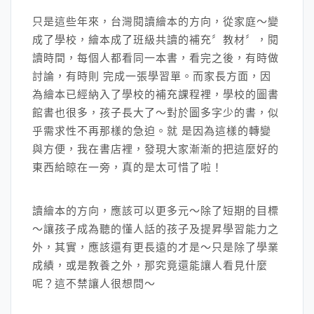
只是這些年來，台灣閱讀繪本的方向，從家庭～變
成了學校，繪本成了班級共讀的補充〞教材〞，閱
讀時間，每個人都看同一本書，看完之後，有時做
討論，有時則 完成一張學習單。而家長方面，因
為繪本已經納入了學校的補充課程裡，學校的圖書
館書也很多，孩子長大了～對於圖多字少的書，似
乎需求性不再那樣的急迫。就 是因為這樣的轉變
與方便，我在書店裡，發現大家漸漸的把這麼好的
東西給晾在一旁，真的是太可惜了啦！
讀繪本的方向，應該可以更多元～除了短期的目標
～讓孩子成為聽的懂人話的孩子及提昇學習能力之
外，其實，應該還有更長遠的才是～只是除了學業
成績，或是教養之外，那究竟還能讓人看見什麼
呢？這不禁讓人很想問～