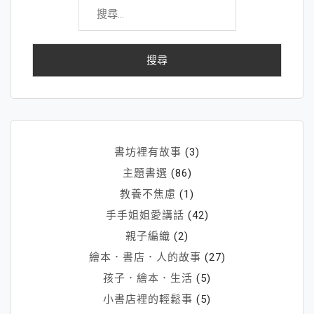
尋
關
鍵
字:
書坊裡有故事
(3)
主題書選
(86)
教養不焦慮
(1)
手手姐姐愛講話
(42)
親子編織
(2)
繪本．書店．人的故事
(27)
孩子．繪本．生活
(5)
小書店裡的輕鬆事
(5)