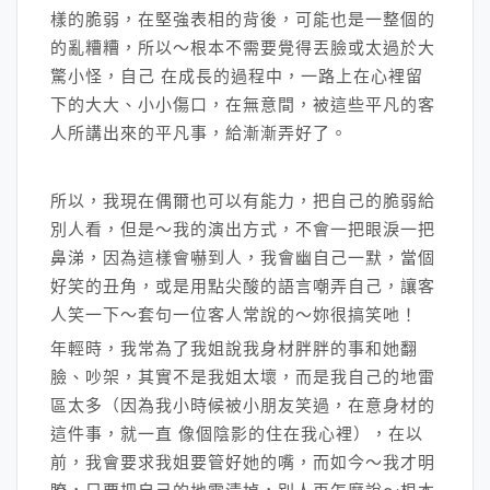
樣的脆弱，在堅強表相的背後，可能也是一整個的
的亂糟糟，所以～根本不需要覺得丟臉或太過於大
驚小怪，自己 在成長的過程中，一路上在心裡留
下的大大、小小傷口，在無意間，被這些平凡的客
人所講出來的平凡事，給漸漸弄好了。
所以，我現在偶爾也可以有能力，把自己的脆弱給
別人看，但是～我的演出方式，不會一把眼淚一把
鼻涕，因為這樣會嚇到人，我會幽自己一默，當個
好笑的丑角，或是用點尖酸的語言嘲弄自己，讓客
人笑一下～套句一位客人常說的～妳很搞笑吔！
年輕時，我常為了我姐說我身材胖胖的事和她翻
臉、吵架，其實不是我姐太壞，而是我自己的地雷
區太多（因為我小時候被小朋友笑過，在意身材的
這件事，就一直 像個陰影的住在我心裡），在以
前，我會要求我姐要管好她的嘴，而如今～我才明