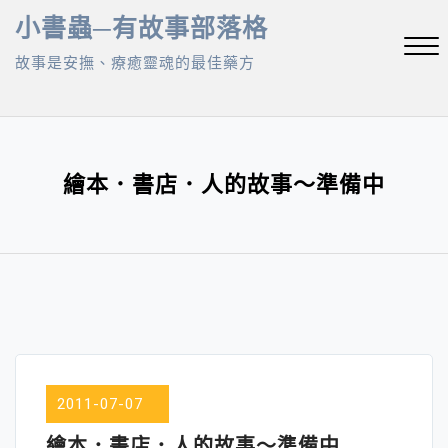
Skip
小書蟲─有故事部落格
to
故事是安撫、療癒靈魂的最佳藥方
content
Close
Menu
繪本．書店．人的故事～準備中
2011-07-07
繪本．書店．人的故事～準備中