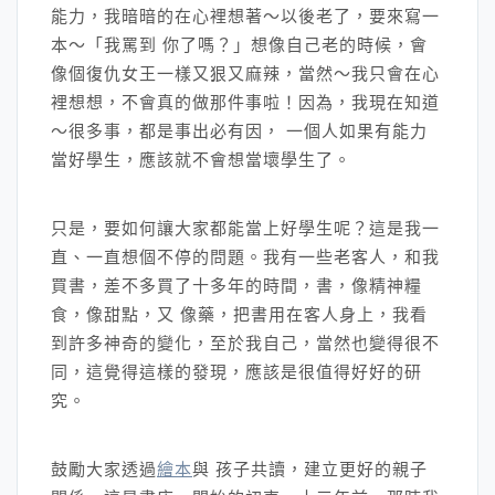
能力，我暗暗的在心裡想著～以後老了，要來寫一
本～「我罵到 你了嗎？」想像自己老的時候，會
像個復仇女王一樣又狠又麻辣，當然～我只會在心
裡想想，不會真的做那件事啦！因為，我現在知道
～很多事，都是事出必有因， 一個人如果有能力
當好學生，應該就不會想當壞學生了。
只是，要如何讓大家都能當上好學生呢？這是我一
直、一直想個不停的問題。我有一些老客人，和我
買書，差不多買了十多年的時間，書，像精神糧
食，像甜點，又 像藥，把書用在客人身上，我看
到許多神奇的變化，至於我自己，當然也變得很不
同，這覺得這樣的發現，應該是很值得好好的研
究。
鼓勵大家透過
繪本
與 孩子共讀，建立更好的親子