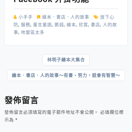
小手手
繪本．書店．人的故事
放下心
防
,
服務
,
童言童語
,
脆弱
,
繪本
,
欣賞
,
書店
,
人的故
事
,
地雷區太多
文
林明子繪本大集合
章
繪本．書店．人的故事～有書、努力，就會有智慧～
導
覽
發佈留言
發佈留言必須填寫的電子郵件地址不會公開。
必填欄位標
示為
*