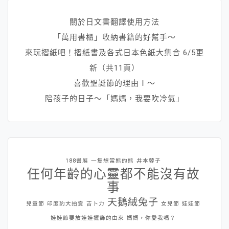
關於日文書翻譯使用方法
「萬用書櫃」收納書籍的好幫手～
來玩摺紙吧！摺紙書及各式日本色紙大集合 6/5更
新（共11頁）
喜歡聖誕節的理由Ⅰ～
陪孩子的日子～「媽媽，我要吹冷氣」
188書展
一隻想當熊的熊
井本蓉子
任何年齡的心靈都不能沒有故
事
天鵝絨兔子
兒童節
印度豹大拍賣
吉卜力
女兒節
娃娃節
娃娃節要放娃娃擺飾的由來
媽媽，你愛我嗎？