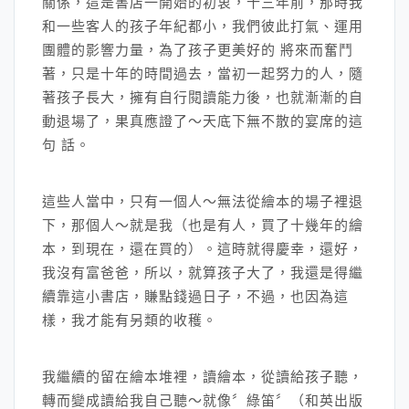
關係，這是書店一開始的初衷，十三年前，那時我
和一些客人的孩子年紀都小，我們彼此打氣、運用
團體的影響力量，為了孩子更美好的 將來而奮鬥
著，只是十年的時間過去，當初一起努力的人，隨
著孩子長大，擁有自行閱讀能力後，也就漸漸的自
動退場了，果真應證了～天底下無不散的宴席的這
句 話。
這些人當中，只有一個人～無法從繪本的場子裡退
下，那個人～就是我（也是有人，買了十幾年的繪
本，到現在，還在買的）。這時就得慶幸，還好，
我沒有富爸爸，所以，就算孩子大了，我還是得繼
續靠這小書店，賺點錢過日子，不過，也因為這
樣，我才能有另類的收穫。
我繼續的留在繪本堆裡，讀繪本，從讀給孩子聽，
轉而變成讀給我自己聽～就像〞綠笛〞（和英出版