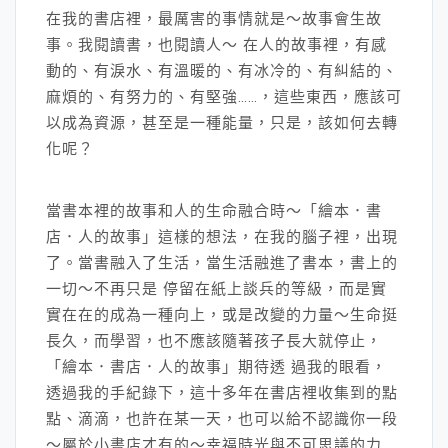
在我的書店裡，最厲害的事情就是～故事會生故
事。我閱讀書，也閱讀人～ 在人的故事裡，有感
動的、有淚水、有溫暖的、有冰冷的、有糾結的、
麻煩的、有努力的、有堅強……，這些東西，應該可
以成為資源，甚至是一種能量，只是，該如何去轉
化呢？
當書本裡的故事和人的生命融合時～「繪本．書
店．人的故事」這樣的想法，在我的腦子裡，出現
了。當書融入了生活，當生活融進了書本，書上的
一切～不再只是 停留在紙上談兵的等級，而是實
實在在的成為一種向上，或是改變的力量～生命挺
長久，而學習，也不應該隨著孩子長大就停止，
「繪本．書店．人的故事」期待透 過我的眼看，
透過我的手紀錄下，這十多年在書店裡收集到的點
點、滴滴，也許在某一天，也可以給不認識你一段
～屬於小書店才有的～幸福時光與不可思議的力