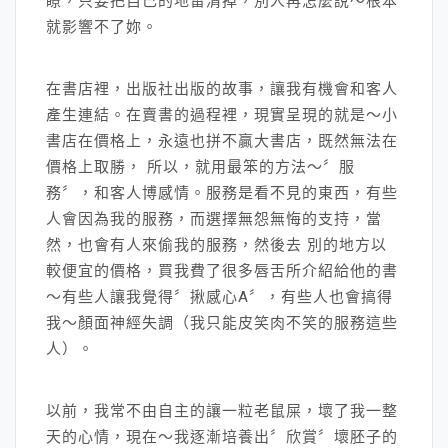
瞭，只要把自己的地雷清掉，別人再怎麼說～根本
就影響不了妳。
在書店裡，出版社出版的故事，讓我有機會和客人
產生連結。在賣書的過程裡，現實呈現的就是～小
書店在價格上，永遠也拼不贏大書店，既然無法在
價格上取勝， 所以，就用最笨的方法～〞服
務〞，和客人博感情。服務是看不見的東西，有些
人會因為我的服務，而選擇無怨無悔的支持，當
然，也會有人來偷我的服務，然後去 別的地方以
較便宜的價格，買我費了很多唇舌所介紹給他的書
～有些人讓我覺得〞揪感心A〞，有些人也會搞得
我～顏面神經失調（我只能皮笑肉不笑的服務這些
人）。
以前，我常不由自主的讓一粒老鼠屎，壞了我一整
天的心情，現在～我逐漸培養出〞欣賞〞壞胚子的