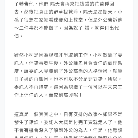
子轉告他，他們 隔天會再來把拔錯的花苗種回
去，然後把真正的野草拔乾淨，隔天是星期天，小
孫子很想在家裡看球賽和上教堂，但是外公告訴他
～二件事都不能做了，因為說了 謊，就得付出代
價。
雖然小柯是因為說謊才爭取到工作，小柯欺騙了委
託人，但錯事發生後，外公謙卑且負責任的處理態
度，讓委託人見識到了外公高尚的人格情操，就算
日子過的再艱困，也不可以不分是非對錯，所以，
委託人不再追究，還因為認識了一位可以在未來工
作上信任的人，而感到高興呢！
這真是一個冥冥之中，自有安排的故事～如果不是
發生了錯誤，委託人大概是付完工資就走人了，他
不會有機會深入了解到外公的為人，但是，他應該