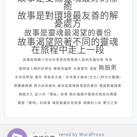
癒
故事是對環境最友善的解
憂處方
故事是靈魂最渴望的養份
故事渴望陪著不同的靈魂
在旅程中走上一段
故事能喚醒人內在的善意與智慧使人感到幸福快樂
林良
無臉男
植物是人類的好朋友
機智與幽默
永遠愛你
湯屋
生命與學習
童年
等我長大後：井本蓉子繪本(日文) (附中文翻譯)
節慶編織書
節日由來繪本
繪本是靈魂最渴望的養份
聖誕節編織書
親親文化
迷人的「傳說」故事
鉤針編織可愛換衣娃娃玩偶書
關愛「動物」的故事
電影動畫彩色故事
頭痛的小孩
驚弓之鳥
Proudly powered by WordPress