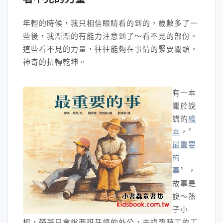
年輕的時候，我只相信眼睛看的到的，歲數多了一
些後，我漸漸的有能力注意到了～看不見的部份。
這些看不見的力量，往往能夠在事情的緊要關頭，
神奇的扭轉乾坤。
有一本
關於說
謊的
繪
本
，〞
最重要
的
事
〞，
故事是
說～孫
子小
柯，帶著只會說西班牙語的外公，去找臨時工的工