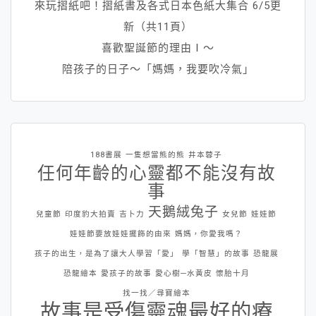
來玩摺紙吧！摺紙書及各式日本色紙大集合 6/5更
新（共11頁）
喜歡聖誕節的理由Ⅰ～
陪孩子的日子～「媽媽，我要吹冷氣」
188書展
一隻想當熊的熊
井本蓉子
任何年齡的心靈都不能沒有故
事
天鵝絨兔子
兒童節
印度豹大拍賣
吉卜力
女兒節
娃娃節
娃娃節要放娃娃擺飾的由來
媽媽，你愛我嗎？
孩子的出生，是為了讓大人學習「愛」
學「智慧」的故事
恐龍展
恐龍繪本
愛孩子的故事
愛心樹─水黃皮
懷胎十月
找一找／尋寶繪本
故事是受傷靈魂最好的療