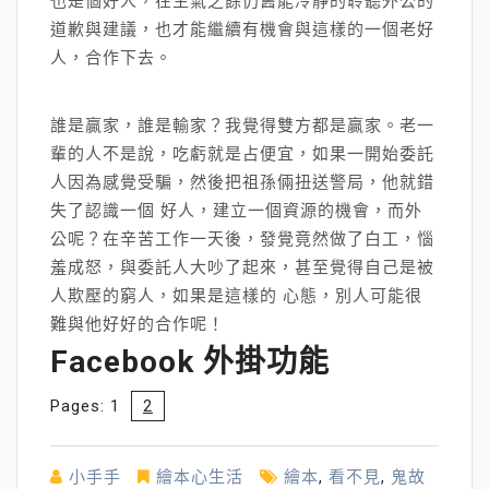
也是個好人，在生氣之餘仍舊能冷靜的聆聽外公的
道歉與建議，也才能繼續有機會與這樣的一個老好
人，合作下去。
誰是贏家，誰是輸家？我覺得雙方都是贏家。老一
輩的人不是說，吃虧就是占便宜，如果一開始委託
人因為感覺受騙，然後把祖孫倆扭送警局，他就錯
失了認識一個 好人，建立一個資源的機會，而外
公呢？在辛苦工作一天後，發覺竟然做了白工，惱
羞成怒，與委託人大吵了起來，甚至覺得自己是被
人欺壓的窮人，如果是這樣的 心態，別人可能很
難與他好好的合作呢！
Facebook 外掛功能
Pages:
1
2
小手手
繪本心生活
繪本
,
看不見
,
鬼故