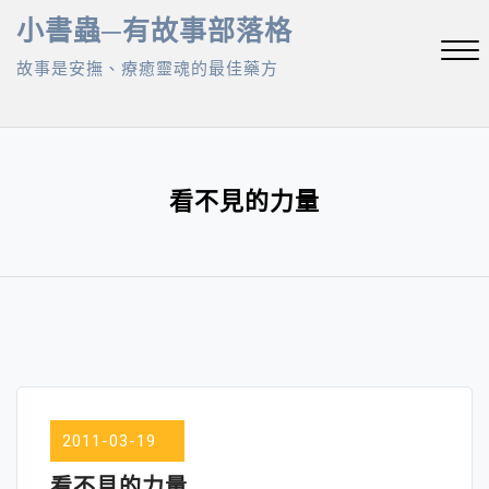
Skip
小書蟲─有故事部落格
to
故事是安撫、療癒靈魂的最佳藥方
content
Close
Menu
看不見的力量
2011-03-19
看不見的力量