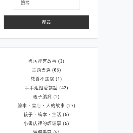
尋
關
鍵
字:
書坊裡有故事
(3)
主題書選
(86)
教養不焦慮
(1)
手手姐姐愛講話
(42)
親子編織
(2)
繪本．書店．人的故事
(27)
孩子．繪本．生活
(5)
小書店裡的輕鬆事
(5)
特價書區
(8)