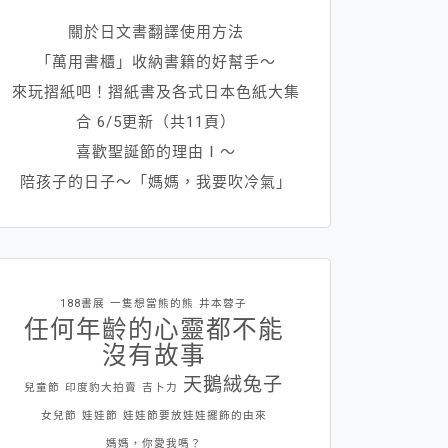
關於日文書翻譯使用方法
「萬用書櫃」收納書籍的好幫手～
來玩摺紙吧！摺紙書及各式日本色紙大集
合 6/5更新（共11頁）
喜歡聖誕節的理由Ⅰ～
陪孩子的日子～「媽媽，我要吹冷氣」
188書展
一隻想當熊的熊
井本蓉子
任何年齡的心靈都不能
沒有故事
天鵝絨兔子
兒童節
印度豹大拍賣
吉卜力
女兒節
娃娃節
娃娃節要放娃娃擺飾的由來
媽媽，你愛我嗎？