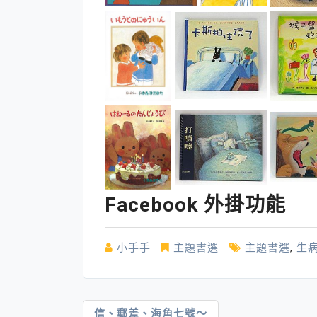
Facebook 外掛功能
小手手
主題書選
主題書選
,
生
文
信、郵差、海角七號～