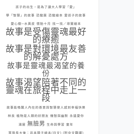
孩子的出生，是為了讓大人學習「愛」
學「智慧」的故事
恐龍展
恐龍繪本
愛孩子的故事
愛心樹─水黃皮
懷胎十月
找一找／尋寶繪本
故事是受傷靈魂最好
的療癒
故事是對環境最友善
的解憂處方
故事是靈魂最渴望的養
份
故事渴望陪著不同的
靈魂在旅程中走上一
段
故事能喚醒人內在的善意與智慧使人感到幸福快樂
林良
植物是人類的好朋友
機智與幽默
永遠愛你
無臉男
湯屋
生命與學習
童年
等我長大後：井本蓉子繪本(日文) (附中文翻譯)