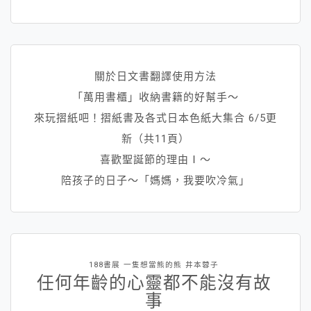
關於日文書翻譯使用方法
「萬用書櫃」收納書籍的好幫手～
來玩摺紙吧！摺紙書及各式日本色紙大集合 6/5更
新（共11頁）
喜歡聖誕節的理由Ⅰ～
陪孩子的日子～「媽媽，我要吹冷氣」
188書展
一隻想當熊的熊
井本蓉子
任何年齡的心靈都不能沒有故
事