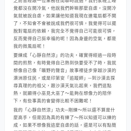
之前曾經跟一位業務在閒聊時說過，我們家晚上睡
覺都沒在開冷氣，他說我們幹嘛那麼自虐，沒開冷
氣就被說自虐，如果讓他知道我現在連電扇都不開
了，不知會不會被說成我們很可憐，我覺得可以擺
脫對電扇的依賴，我完全不覺得自己可能很可憐，
反而覺得自己挺幸福的呢！因為身邊的空氣，都是
我的微風扇呢！
要練成「心靜自然涼」的功夫，確實得經過一段時
間的煎熬，有時覺得自己熱到快要受不了時，我就
想像自己像「曠野的聲音」故事裡徒步穿越沙漠的
澳洲原住民，或是印第安「追蹤師」─到沙漠去探
尋真理的的祖父，跟沙漠天氣比起來，我們這點
熱，就顯得小巫見大巫了～能夠在想像力的陪伴
下，有些事真的會變得比較不困難呢！
我的「心靜自然涼」功夫─剛練～所以還不算是什
麼高手，但是因為真的有練了～所以知道可以練的
成，如果不想像我這麼自虐的話，還是可以有點簡