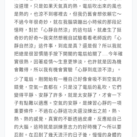
沒道理，只是如果天氣真的熱，電扇吹出來的風也
是熱的，也涼不到哪裡去，但我仍舊會想依賴它～
不過今年很奇妙，就在我腦袋蹦出小時候的那段記
憶時，對於「心靜自然涼」的這句話，就產生了挺
奇妙的好奇～我突然想親自試驗看看老師說的「心
靜自然涼」這件事，到底是真？還是假？所以我就
把總是很習慣隨手按下開關的電扇給關了……今年確
實很熱，因著疫情～生意更慘淡，也許就是因為機
會難得，所以我有機會實驗「心靜到底涼不涼」。
少了電扇，剛開始有一種自己好像會吸不到空氣的
錯覺，空氣一直都在，只是沒了電扇的亂吹，它們
變得平靜、安靜了許多，就是太安靜了，才會一下
子有點難以適應。空氣的安靜，是練習心靜的一項
重要條件，不過在心靜這功夫還沒練出之前，熱、
熱、熱的感覺，真實的不斷透過皮膚，反應給自己
的大腦，這時就是訓練意志力的好時機了～所以要
忍耐。在忍耐了幾天流汗的日子後，慢慢的身體的