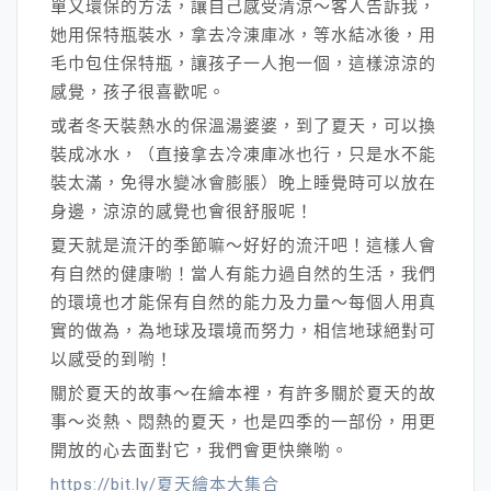
單又環保的方法，讓自己感受清涼～客人告訴我，
她用保特瓶裝水，拿去冷涷庫冰，等水結冰後，用
毛巾包住保特瓶，讓孩子一人抱一個，這樣涼涼的
感覺，孩子很喜歡呢。
或者冬天裝熱水的保溫湯婆婆，到了夏天，可以換
裝成冰水，（直接拿去冷凍庫冰也行，只是水不能
裝太滿，免得水變冰會膨脹）晚上睡覺時可以放在
身邊，涼涼的感覺也會很舒服呢！
夏天就是流汗的季節嘛～好好的流汗吧！這樣人會
有自然的健康喲！當人有能力過自然的生活，我們
的環境也才能保有自然的能力及力量～每個人用真
實的做為，為地球及環境而努力，相信地球絕對可
以感受的到喲！
關於夏天的故事～在繪本裡，有許多關於夏天的故
事～炎熱、悶熱的夏天，也是四季的一部份，用更
開放的心去面對它，我們會更快樂喲。
https://bit.ly/夏天繪本大集合