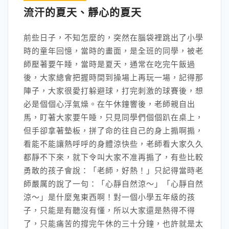
流汗的夏天、靜心的夏天
前些日子，不知怎麼的，突然在腦袋裡跳出了小學
時的童年回憶，當時的畫面，是全班的同學，被老
師壓著要午睡，當時是夏天，通常在吃完午飯過
後，大家總會把握時間到操場上再玩一場，記得那
陣子，大家很愛打躲避球，打完刺激的球賽後，想
必是個個心浮氣燥。在午休鐘響後，老師親自出
馬，盯著大家要午睡，只見同學們個個趴在桌上，
但手卻拿著墊板，拼了命的往自己的身上搧啊搧，
看能不能讓熱呼呼的身體涼快些，老師看大家久久
都靜不下來，就下令叫大家不准再搧了，有些比較
勇敢的孩子會說：「老師，好熱！」只記得當時老
師嚴厲的說了一句：「心靜自然涼～」「心靜自然
涼～」是什麼鬼東西啊！對一個小學五年級的孩
子，只能是有聽沒有懂，所以大家還是熱得不得
了，只能痛苦的撐完午休的三十分鐘，也許就是太