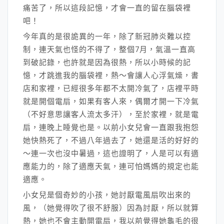
痛苦了，所以這段記憶，才會一直的留在腦袋裡
吧！
今年真的是很詭異的一年，除了新冠肺炎難以控
制，連天氣也怪的不得了，整個7月，氣溫一直高
到破記錄，也許就是因為很熱，所以小時候的記
憶，才跳進我的腦袋裡，熱～會讓人心浮氣燥，書
店和家裡，已經很多年都不太開冷氣了，店裡平時
就是開個電扇，如果有客人來，偶爾才開一下冷氣
（不好意思讓客人流太多汗），至於家裡，就是電
扇，連晚上睡覺也是。以前小女兒會一直跟我抱怨
她快熱死了，不過八年過去了，她還是活的好好的
～連一次也沒中暑過，這也證明了，人是可以有適
應能力的，除了適應天氣，連可怕媽媽的規定也能
適應。
小女兒是個奇妙的小孩，她討厭電風扇吹出來的
風，（她覺得吹了很不舒服）因為討厭，所以就算
熱，她也不會主動開電扇，我以前覺得她龜毛的很