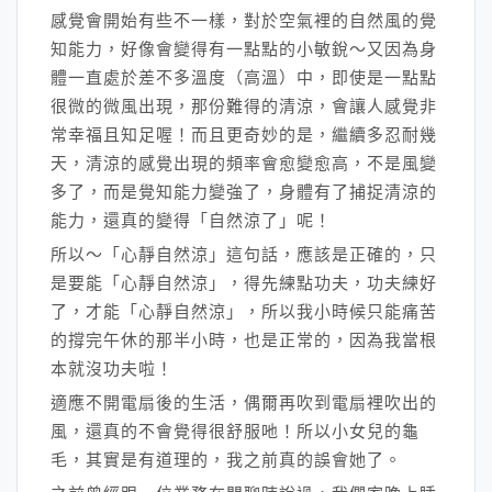
感覺會開始有些不一樣，對於空氣裡的自然風的覺
知能力，好像會變得有一點點的小敏銳～又因為身
體一直處於差不多溫度（高溫）中，即使是一點點
很微的微風出現，那份難得的清涼，會讓人感覺非
常幸福且知足喔！而且更奇妙的是，繼續多忍耐幾
天，清涼的感覺出現的頻率會愈變愈高，不是風變
多了，而是覺知能力變強了，身體有了捕捉清涼的
能力，還真的變得「自然涼了」呢！
所以～「心靜自然涼」這句話，應該是正確的，只
是要能「心靜自然涼」，得先練點功夫，功夫練好
了，才能「心靜自然涼」，所以我小時候只能痛苦
的撐完午休的那半小時，也是正常的，因為我當根
本就沒功夫啦！
適應不開電扇後的生活，偶爾再吹到電扇裡吹出的
風，還真的不會覺得很舒服吔！所以小女兒的龜
毛，其實是有道理的，我之前真的誤會她了。