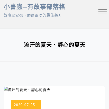
Skip
小書蟲─有故事部落格
to
故事是安撫、療癒靈魂的最佳藥方
content
Close
Menu
流汗的夏天、靜心的夏天
2020-07-25