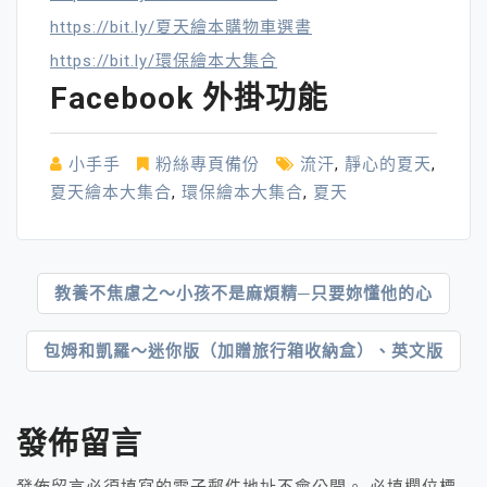
https://bit.ly/夏天繪本購物車選書
https://bit.ly/環保繪本大集合
Facebook 外掛功能
小手手
粉絲專頁備份
流汗
,
靜心的夏天
,
夏天繪本大集合
,
環保繪本大集合
,
夏天
文
教養不焦慮之～小孩不是麻煩精─只要妳懂他的心
章
包姆和凱羅～迷你版（加贈旅行箱收納盒）、英文版
導
覽
發佈留言
發佈留言必須填寫的電子郵件地址不會公開。
必填欄位標