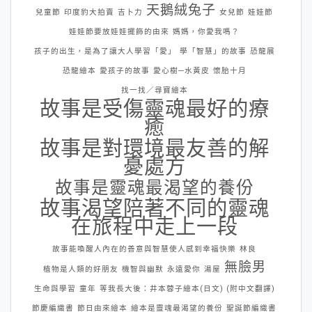
天鵝絨兔子
兒童節
印度豹大拍賣
吉卜力
女兒節
娃娃節
娃娃節要放娃娃擺飾的由來
媽媽，你愛我嗎？
孩子的出生，是為了讓大人學習「愛」
學「智慧」的故事
恐龍展
恐龍繪本
愛孩子的故事
愛心樹─水黃皮
懷胎十月
找一找／尋寶繪本
故事是受傷靈魂最好的療
癒
故事是對環境最友善的解
憂處方
故事是靈魂最渴望的養份
故事渴望陪著不同的靈魂
在旅程中走上一段
故事能喚醒人內在的善意與智慧使人感到幸福快樂
林良
無臉男
植物是人類的好朋友
機智與幽默
永遠愛你
湯屋
生命與學習
童年
等我長大後：井本蓉子繪本(日文) (附中文翻譯)
節慶編織書
節日由來繪本
繪本是靈魂最渴望的養份
聖誕節編織書