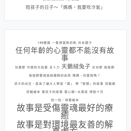
陪孩子的日子～「媽媽，我要吹冷氣」
188書展
一隻想當熊的熊
井本蓉子
任何年齡的心靈都不能沒有故
事
天鵝絨兔子
兒童節
印度豹大拍賣
吉卜力
女兒節
娃娃節
娃娃節要放娃娃擺飾的由來
媽媽，你愛我嗎？
孩子的出生，是為了讓大人學習「愛」
學「智慧」的故事
恐龍展
恐龍繪本
愛孩子的故事
愛心樹─水黃皮
懷胎十月
找一找／尋寶繪本
故事是受傷靈魂最好的療
癒
故事是對環境最友善的解