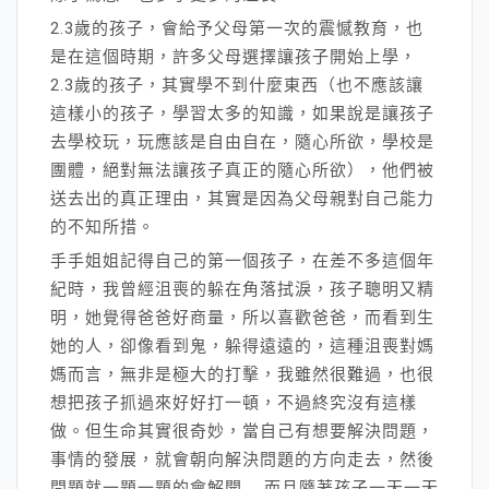
2.3歲的孩子，會給予父母第一次的震憾教育，也
是在這個時期，許多父母選擇讓孩子開始上學，
2.3歲的孩子，其實學不到什麼東西（也不應該讓
這樣小的孩子，學習太多的知識，如果說是讓孩子
去學校玩，玩應該是自由自在，隨心所欲，學校是
團體，絕對無法讓孩子真正的隨心所欲），他們被
送去出的真正理由，其實是因為父母親對自己能力
的不知所措。
手手姐姐記得自己的第一個孩子，在差不多這個年
紀時，我曾經沮喪的躲在角落拭淚，孩子聰明又精
明，她覺得爸爸好商量，所以喜歡爸爸，而看到生
她的人，卻像看到鬼，躲得遠遠的，這種沮喪對媽
媽而言，無非是極大的打擊，我雖然很難過，也很
想把孩子抓過來好好打一頓，不過終究沒有這樣
做。但生命其實很奇妙，當自己有想要解決問題，
事情的發展，就會朝向解決問題的方向走去，然後
問題就一題一題的會解開……而且隨著孩子一天一天