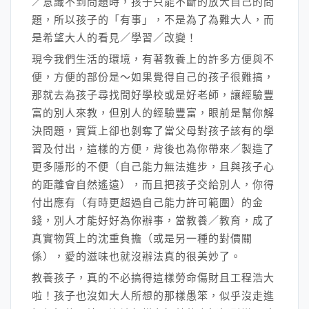
／意識不到問題時，孩子只能不斷的放大自己的問
題，所以孩子的「有事」，不是為了為難大人，而
是希望大人的看見／學習／改變！
現今我們生活的環境，有著教養上的許多方便與不
便，方便的部份是～如果覺得自己的孩子很難搞，
那就去為孩子尋找間好學校或是好老師，讓經驗豐
富的別人來教，但別人的經驗豐富，眼前是幫你解
決問題，實質上卻也剝奪了當父母對孩子該有的學
習及付出，這樣的方便，背後也為你帶來／製造了
更多隱形的不便（自己能力無法進步，且與孩子心
的距離會自然遙遠），而且把孩子交給別人，你得
付出應有（有時更超過自己能力許可範圍）的金
錢，別人才能好好為你辦事，當教養／教育，成了
真實物質上的沈重負擔（或是另一種的對價關
係），愛的滋味也就沒辦法真的很美妙了。
教養孩子，真的不必搞得這樣勞命傷財且工程浩大
啦！孩子也沒如大人所想的那樣愚笨，似乎沒走進