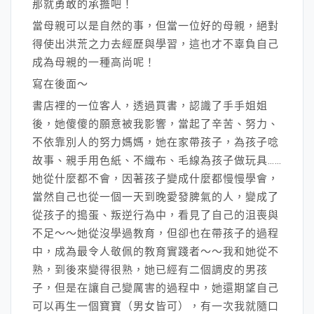
那就勇敢的承擔吧！
當母親可以是自然的事，但當一位好的母親，絕對
得使出洪荒之力去經歷與學習，這也才不辜負自己
成為母親的一種高尚呢！
寫在後面～
書店裡的一位客人，透過買書，認識了手手姐姐
後，她傻傻的願意被我影響，當起了辛苦、努力、
不依靠別人的努力媽媽，她在家帶孩子，為孩子唸
故事、親手用色紙、不織布、毛線為孩子做玩具……
她從什麼都不會，因著孩子變成什麼都慢慢學會，
當然自己也從一個一天到晚愛發脾氣的人，變成了
從孩子的搗蛋、叛逆行為中，看見了自己的沮喪與
不足～～她從沒學過教育，但卻也在帶孩子的過程
中，成為最令人敬佩的教育實踐者～～我和她從不
熟，到後來變得很熟，她已經有二個調皮的男孩
子，但是在讓自己變厲害的過程中，她還期望自己
可以再生一個寶寶（男女皆可），有一次我就隨口