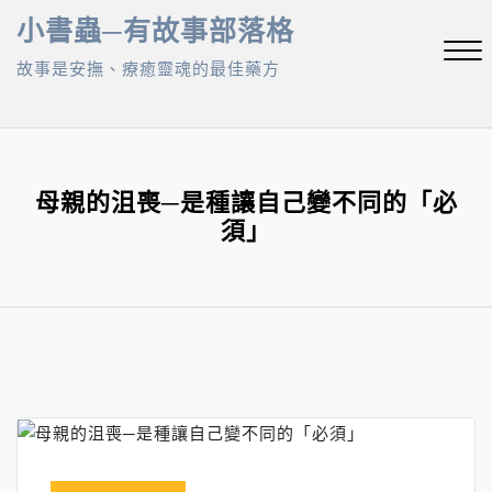
Skip
小書蟲─有故事部落格
to
故事是安撫、療癒靈魂的最佳藥方
content
Close
Menu
母親的沮喪─是種讓自己變不同的「必
須」