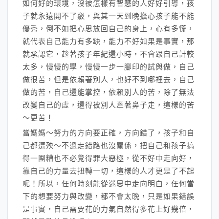
如何好的環境，沒被怎樣有智慧的人好好引導，孩
子就永遠開不了竅，與其一天到晚擔心孩子能不能
優秀，倒不如把心思放回自己的身上，心有多慌，
就代表自己能力有多缺，能力不好如果是事實，那
就承認它，趁著孩子年紀還小時，不會跟自己計較
太多，慢慢的學，慢慢一步一腳印的試與做，自己
做很苦，但是依賴著別人，也好不到哪裡去，自己
做的苦，自己還能掌控，依賴別人的苦，除了無法
改變自己的虛，還得被別人牽著鼻子走，這樣的苦
～更苦！
當媽媽～努力的方向要正確，方向錯了，孩子和自
己都遭殃～不過走錯路也沒關係，把自己和孩子搞
得一團糟也不必覺得罪大惡極，從不好中走向好，
靠自己的力量去扭轉一切，這樣的人才更是了不起
呢！所以，任何時刻能從迷思中走向明白，任何當
下的想要努力與改變，都不會太晚，只是如果錯誤
是事實，自己需要花的力氣自然得多花上好幾倍，