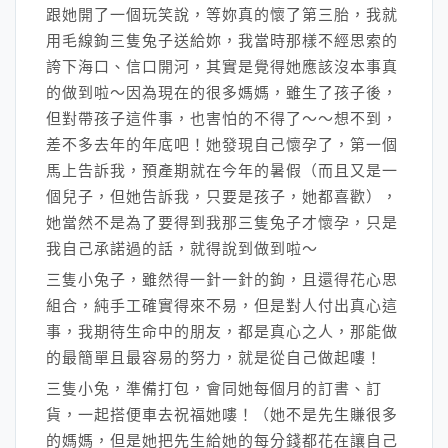
跟她開了一個玩笑說，等妳真的懷了第三胎，我就
用毛線鉤三隻兔子送給妳，我當時那樣不經思索的
誇下海口、信口開河，其實是覺得她應該沒本事真
的做到啦～因為現在的很多媽媽，雖生了孩子後，
但對帶孩子這件事，也害怕的不得了～～想不到，
差不多去年的年底吧！她發現自己懷孕了，第一個
馬上告訴我，預產期就在今年的暑假（而且又是一
個兒子，但她告訴我，只要是孩子，她都喜歡），
她當然不是為了要得到我那三隻兔子才懷孕，只是
我自己承諾過的話，就得說到做到啦～
三隻小兔子，雖然得一針一針的鉤，且還得花心思
組合，純手工確實得來不易，但是對人付出真心這
事，我期待生命中的朋友，都是真心之人，那能做
的最簡單且最容易的努力，就是從自己做起嘍！
三隻小兔，準備打包，會同她每個月的訂書、訂
貨，一起搭便車去祝福她嘍！（她不是先生賺很多
的媽媽，但是她把先生給她的每分錢都花在讓自己