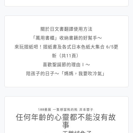
關於日文書翻譯使用方法
「萬用書櫃」收納書籍的好幫手～
來玩摺紙吧！摺紙書及各式日本色紙大集合 6/5更
新（共11頁）
喜歡聖誕節的理由Ⅰ～
陪孩子的日子～「媽媽，我要吹冷氣」
188書展
一隻想當熊的熊
井本蓉子
任何年齡的心靈都不能沒有故
事