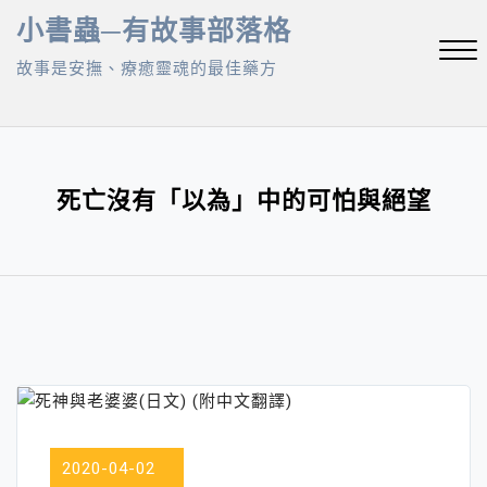
Skip
小書蟲─有故事部落格
to
故事是安撫、療癒靈魂的最佳藥方
content
Close
Menu
死亡沒有「以為」中的可怕與絕望
2020-04-02