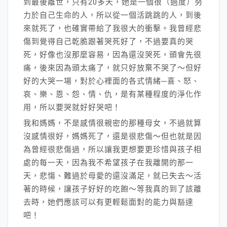
到最後離世，只有20多天，她是一個很（過度）努
力於自己生命的人，所以從一個活跳跳的人，到後
來就死了，也確實帶給了我很大的衝擊。我曾經悲
傷到覺得自己乾脆跟著哭死好了，不過要真的哭
死，好像也沒那麼容易，因為還沒哭死，頭會先很
痛，後來因為頭太痛了，就只好放棄不哭了～但好
好的大哭一場，對於心裡面的各式情緒─喜、怒、
哀、樂、恩、怨、情、仇，是有某種程度的淨化作
用，所以要哭就好好哭吧！
我和媽媽，不是感情很親密的那種母女，不過就算
沒感情很好，媽媽死了，還是很悲傷～但也就是因
為曾經很悲傷過，所以讓我更想要更珍惜與孩子相
處的每一天，因為我不希望孩子在我離開的那一
天，悲慯、難過於母愛的還沒滿足，就已失去～活
著的時候，讓孩子好好的吃飽～等我真的到了該離
去時，她們應該可以有更輕鬆面對的能力與豁達
吧！