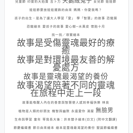
天鵝絨兔子
兒童節
印度豹大拍賣
吉卜力
女兒節
娃娃節
娃娃節要放娃娃擺飾的由來
媽媽，你愛我嗎？
孩子的出生，是為了讓大人學習「愛」
學「智慧」的故事
恐龍展
恐龍繪本
愛孩子的故事
愛心樹─水黃皮
懷胎十月
找一找／尋寶繪本
故事是受傷靈魂最好的療
癒
故事是對環境最友善的解
憂處方
故事是靈魂最渴望的養份
故事渴望陪著不同的靈魂
在旅程中走上一段
故事能喚醒人內在的善意與智慧使人感到幸福快樂
林良
無臉男
植物是人類的好朋友
機智與幽默
永遠愛你
湯屋
生命與學習
童年
等我長大後：井本蓉子繪本(日文) (附中文翻譯)
節慶編織書
節日由來繪本
繪本是靈魂最渴望的養份
聖誕節編織書