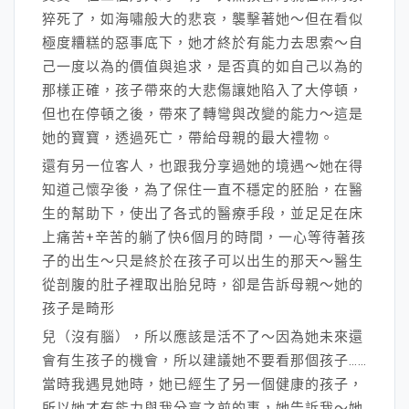
猝死了，如海嘯般大的悲哀，襲擊著她～但在看似
極度糟糕的惡事底下，她才終於有能力去思索～自
己一度以為的價值與追求，是否真的如自己以為的
那樣正確，孩子帶來的大悲傷讓她陷入了大停頓，
但也在停頓之後，帶來了轉彎與改變的能力～這是
她的寶寶，透過死亡，帶給母親的最大禮物。
還有另一位客人，也跟我分享過她的境遇～她在得
知道己懷孕後，為了保住一直不穩定的胚胎，在醫
生的幫助下，使出了各式的醫療手段，並足足在床
上痛苦+辛苦的躺了快6個月的時間，一心等待著孩
子的出生～只是終於在孩子可以出生的那天～醫生
從剖腹的肚子裡取出胎兒時，卻是告訴母親～她的
孩子是畸形
兒（沒有腦），所以應該是活不了～因為她未來還
會有生孩子的機會，所以建議她不要看那個孩子……
當時我遇見她時，她已經生了另一個健康的孩子，
所以她才有能力與我分享之前的事，她告訴我～她