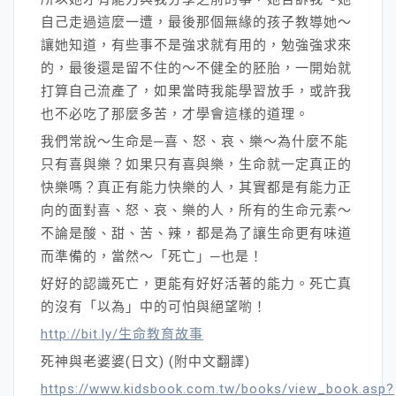
自己走過這麼一遭，最後那個無緣的孩子教導她～
讓她知道，有些事不是強求就有用的，勉強強求來
的，最後還是留不住的～不健全的胚胎，一開始就
打算自己流產了，如果當時我能學習放手，或許我
也不必吃了那麼多苦，才學會這樣的道理。
我們常說～生命是─喜、怒、哀、樂～為什麼不能
只有喜與樂？如果只有喜與樂，生命就一定真正的
快樂嗎？真正有能力快樂的人，其實都是有能力正
向的面對喜、怒、哀、樂的人，所有的生命元素～
不論是酸、甜、苦、辣，都是為了讓生命更有味道
而準備的，當然～「死亡」─也是！
好好的認識死亡，更能有好好活著的能力。死亡真
的沒有「以為」中的可怕與絕望喲！
http://bit.ly/生命教育故事
死神與老婆婆(日文) (附中文翻譯)
https://www.kidsbook.com.tw/books/view_book.asp?