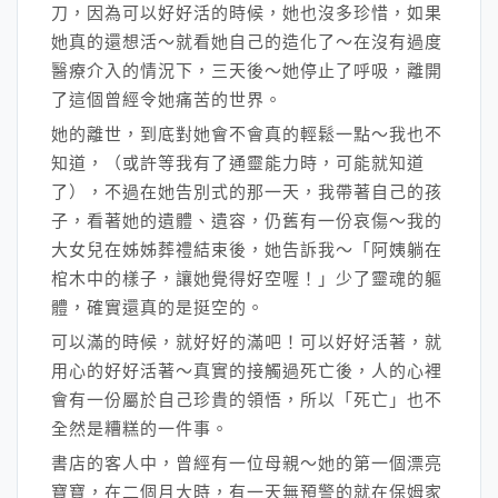
刀，因為可以好好活的時候，她也沒多珍惜，如果
她真的還想活～就看她自己的造化了～在沒有過度
醫療介入的情況下，三天後～她停止了呼吸，離開
了這個曾經令她痛苦的世界。
她的離世，到底對她會不會真的輕鬆一點～我也不
知道，（或許等我有了通靈能力時，可能就知道
了），不過在她告別式的那一天，我帶著自己的孩
子，看著她的遺體、遺容，仍舊有一份哀傷～我的
大女兒在姊姊葬禮結束後，她告訴我～「阿姨躺在
棺木中的樣子，讓她覺得好空喔！」少了靈魂的軀
體，確實還真的是挺空的。
可以滿的時候，就好好的滿吧！可以好好活著，就
用心的好好活著～真實的接觸過死亡後，人的心裡
會有一份屬於自己珍貴的領悟，所以「死亡」也不
全然是糟糕的一件事。
書店的客人中，曾經有一位母親～她的第一個漂亮
寶寶，在二個月大時，有一天無預警的就在保姆家