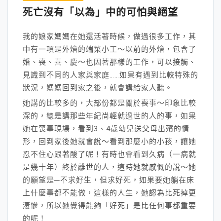
死亡沒有「以為」中的可怕與絕望
我的娘家媽媽在她還活著時候，做過很多工作，其
中有一項是外燴的端菜小工～以前的外燴，包含了
婚、喪、喜、慶～也因著那樣的工作，可以接觸、
見識到不同的人家與家庭……如果有遇到比較特殊的
狀況，媽媽回到家之後，就會講給家人聽。
她講的比較多的，大部份都是關於喪事～印象比較
深的，總是講那些年紀尚輕就過世的人的事，如果
她在喪事現場，看到3、4歲幼兒送父母出殯的情
形，回到家後她就會說～看到那麼小的小孩，讓她
忍不住心跟著酸了呢！有時也會看到久病（一病就
是幾十年）終於離世的人，這時她就感慨的說～她
的願望是─不求好生，但求好死，如果要她躺在床
上什麼事都不能做，這樣的人生，她認為比死掉更
淒慘，所以她覺得能夠「好死」是比任何事都重要
的呢！