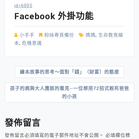
id=6005
Facebook 外掛功能
小手手
粉絲專頁備份
媽媽
,
生命教育繪
本
,
危機意識
文
繪本故事的思考～面對「錢」（財富）的態度
章
孩子的病與大人應該的看見─一位想用72招式殺死爸爸
導
的小孩
覽
發佈留言
發佈留言必須填寫的電子郵件地址不會公開。
必填欄位標