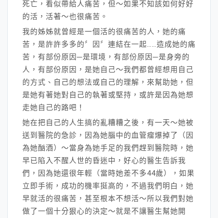
死亡，看似帶給人痛苦，但～如果不知該如何好好
的活，活著～也很痛苦。
我的姊姊就曾經是一個活的很痛苦的人，她的痛
苦，是許許多多的〞因〞連結在一起……造成她的痛
苦，有部份原因─是環境，有部份原因─是身旁的
人，有部份原因，是她自己～我們都曾經想用自己
的方式、自己的想法或自己的理解，來幫助她，但
是她有著她對自己的執著或堅持，或許是因為她想
走她自己的路吧！
她在把自己的人生搞的亂糟糟之後，有一天～她被
送到醫院的急診，因為她腦中的血管瘤爆掉了（因
為她酗酒）～當身為她手足的我們趕到醫院時，她
早已陷入不醒人世的昏迷中，好心的醫生告訴我
們，因為她還很年輕（當時她差不多44歲），如果
立即手術，成功的機率挺高的，不過我們明白，她
早就活的很痛苦，甚至根本不想活～所以我們對她
做了一個十分狠心的決定～就是不讓醫生幫她開