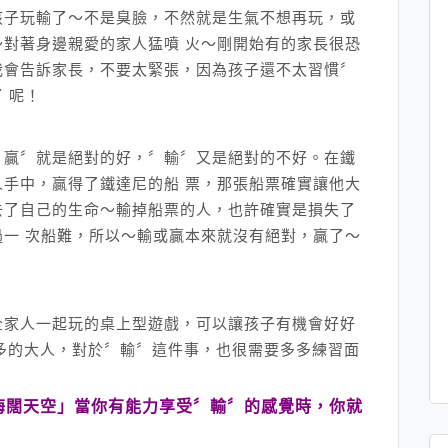
孩子玩輸了～不是臭臉，不然就是生氣不想再玩，或
對著身邊親愛的家人猛噴 火～剛開始有的家長很恐
我會告訴家長，不要太緊張，因為孩子還不太習慣〞
 呢！
〞贏〞就是絕對的好，〞輸〞又是絕對的不好。在鐵
手中，贏得了鐵達尼的船 票，那張船票確實讓他大
去了自己的生命～輸掉船票的人，也許確實是損失了
一 次船難，所以～輸或贏本來就沒有絕對，贏了～
全家人一起玩的桌上型遊戲，可以讓孩子有機會好好
多的大人，對於〞輸〞這件事，也很需要多多練習面
海闊天空」當你有能力享受〞輸〞的感覺時，你就