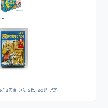
迷～
挫折容忍度
,
無法接受
,
拉密牌
,
桌遊