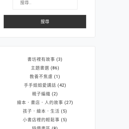
尋
關
鍵
字:
書坊裡有故事
(3)
主題書選
(86)
教養不焦慮
(1)
手手姐姐愛講話
(42)
親子編織
(2)
繪本．書店．人的故事
(27)
孩子．繪本．生活
(5)
小書店裡的輕鬆事
(5)
特價書區
(8)