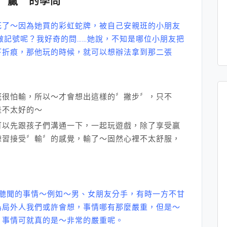
〞贏〞的學問
死了～因為她買的彩虹蛇牌，被自己安親班的小朋友
做記號呢？我好奇的問……她說，不知是哪位小朋友把
下折痕，那他玩的時候，就可以想辦法拿到那二張
概很怕輸，所以～才會想出這樣的〞撇步〞，只不
是不太好的～
可以先跟孩子們溝通一下，一起玩遊戲，除了享受贏
練習接受〞輸〞的感覺，輸了～固然心裡不太舒服，
聞的事情～例如～男、女朋友分手，有時一方不甘
為局外人我們或許會想，事情哪有那麼嚴重，但是～
，事情可就真的是～非常的嚴重呢。