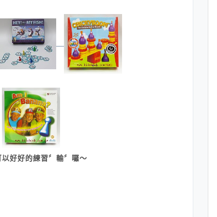
可以好好的練習〞輸〞囉～