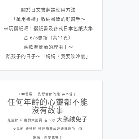
關於日文書翻譯使用方法
「萬用書櫃」收納書籍的好幫手～
來玩摺紙吧！摺紙書及各式日本色紙大集
合 6/5更新（共11頁）
喜歡聖誕節的理由Ⅰ～
陪孩子的日子～「媽媽，我要吹冷氣」
188書展
一隻想當熊的熊
井本蓉子
任何年齡的心靈都不能
沒有故事
天鵝絨兔子
兒童節
印度豹大拍賣
吉卜力
女兒節
娃娃節
娃娃節要放娃娃擺飾的由來
媽媽，你愛我嗎？