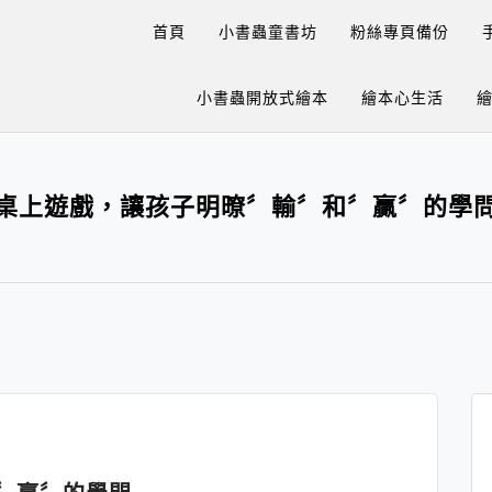
首頁
小書蟲童書坊
粉絲專頁備份
小書蟲開放式繪本
繪本心生活
桌上遊戲，讓孩子明暸〞輸〞和〞贏〞的學