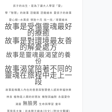
孩子的出生，是為了讓大人學習「愛」
學「智慧」的故事
恐龍展
恐龍繪本
愛孩子的故事
愛心樹─水黃皮
懷胎十月
找一找／尋寶繪本
故事是受傷靈魂最好
的療癒
故事是對環境最友善
的解憂處方
故事是靈魂最渴望的養
份
故事渴望陪著不同的
靈魂在旅程中走上一
段
故事能喚醒人內在的善意與智慧使人感到幸福快樂
林良
植物是人類的好朋友
機智與幽默
永遠愛你
無臉男
湯屋
生命與學習
童年
等我長大後：井本蓉子繪本(日文) (附中文翻譯)