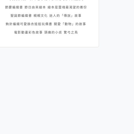
節慶編織書
節日由來繪本
繪本是靈魂最渴望的養份
聖誕節編織書
親親文化
迷人的「傳說」故事
鉤針編織可愛換衣娃娃玩偶書
關愛「動物」的故事
電影動畫彩色故事
頭痛的小孩
驚弓之鳥