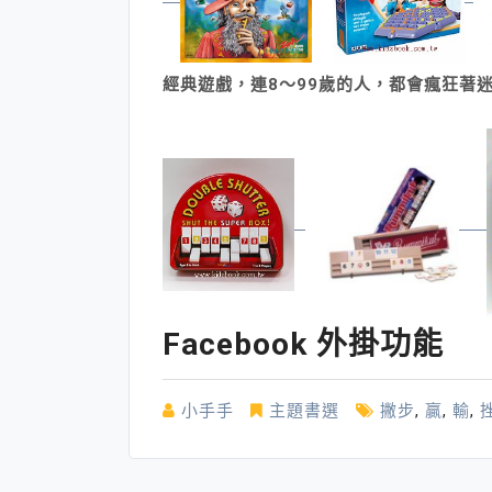
經典遊戲，連8～99歲的人，都會瘋狂著
Facebook 外掛功能
小手手
主題書選
撇步
,
贏
,
輸
,