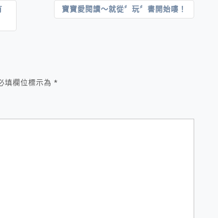
有
寶寶愛閱讀～就從〞玩〞書開始嘍！
必填欄位標示為
*