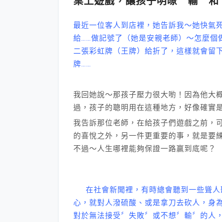
桌上遊戲，讓孩子明暸〞輸〞和
最近一位客人到店裡，她告訴我～她快氣
給……做記號了（她是安親老師）～怎麼個
二張彩虹牌（王牌）給折了，這樣就會留
牌……
我回她說～那孩子壓力很大喲！因為他大
過，孩子的聰明用在這種地方，好像確實
我告訴那位老師，在給孩子們遊戲之前，
的喜悅之外，另一件更重要的事，就是要
不過～人生哪裡能夠保證一路贏到底呢？
在社會新聞裡，有時總會聽到一些聳人聽
心，就對人潑硫酸、或是拿刀去砍人，身
對於無法接受〞失敗〞或不想〞輸〞的人