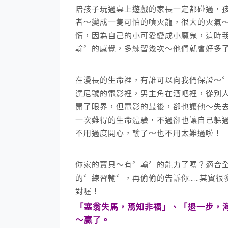
陪孩子玩過桌上遊戲的家長一定都碰過，
者～變成一隻可怕的噴火龍，很大的火氣～
慌，因為自己的小可愛變成小魔鬼，這時
輸〞的感覺，多練習幾次～他們就會好多了
在漫長的生命裡，有誰可以向我們保證～
達尼號的電影裡，男主角在酒吧裡，從別人
開了眼界，但電影的最後，卻也讓他～失
一次難得的生命體驗，不過卻也讓自己躲過
不用過度開心，輸了～也不用太難過啦！
你家的寶貝～有〞輸〞的能力了嗎？適合
的〞練習輸〞，再偷偷的告訴你……其實很
對喔！
「塞翁失馬，焉知非福」、「退一步，
～贏了。