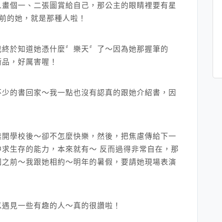
人畫個一、二張圖賞給自己，那公主的眼睛裡要有星
面前的她，就是那種人啦！
我終於知道她憑什麼〞樂天〞了～因為她那握筆的
術品，好厲害喔！
不少的書回家～我一點也沒有認真的跟她介紹書，因
！
離開學校後～卻不怎麼快樂，然後，把焦慮傳給下一
求生存的能力，本來就有～ 反而過得非常自在，那
國之前～我跟她相約～明年的暑假，要請她現場表演
以遇見一些有趣的人～真的很讚啦！