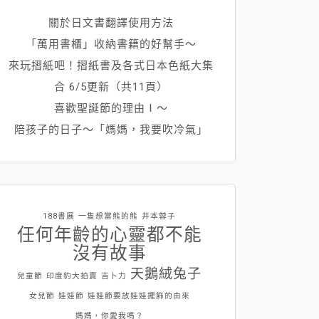
關於日文書翻譯使用方法
「萬用書櫃」收納書籍的好幫手～
來玩摺紙吧！摺紙書及各式日本色紙大集
合 6/5更新（共11頁）
喜歡聖誕節的理由Ⅰ～
陪孩子的日子～「媽媽，我要吹冷氣」
188書展
一隻想當熊的熊
井本蓉子
任何年齡的心靈都不能
沒有故事
天鵝絨兔子
兒童節
印度豹大拍賣
吉卜力
女兒節
娃娃節
娃娃節要放娃娃擺飾的由來
媽媽，你愛我嗎？