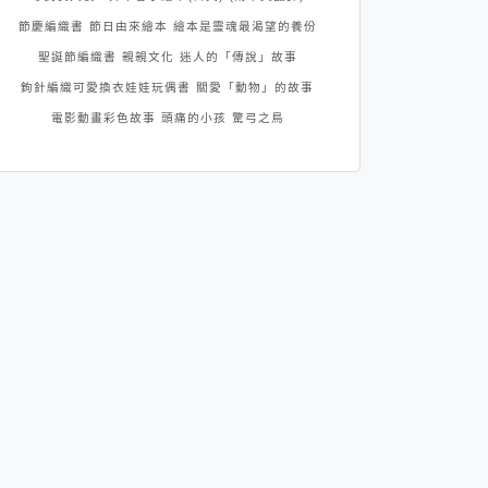
節慶編織書
節日由來繪本
繪本是靈魂最渴望的養份
聖誕節編織書
親親文化
迷人的「傳說」故事
鉤針編織可愛換衣娃娃玩偶書
關愛「動物」的故事
電影動畫彩色故事
頭痛的小孩
驚弓之鳥