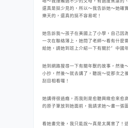
嗯～我接觸過不少的父母，有過度焦慮的
還真是挺少見的，所以～我告訴她～她確
樂天的，還真的挺不容易呢！
她告訴我～孩子在美國上了小學，自己因
一次在聯絡簿上，她問了老師～看有什麼
給她，請她到班上介紹一下有關於〞中國
她到網路搜尋一下有關年獸的故事，然後
小抄，然後～就去講了，聽說～從那次之
刮目相看囉！
她講得很過癮，而我則是愈聽興緻愈來愈
的原子筆放到她面前，我請求她～畫一張
看她畫完後，我只能說～真是太厲害了！