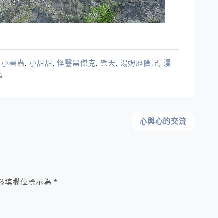
,
小書蟲
,
小甜甜
,
怪醫黑傑克
,
樂天
,
湯姆歷險記
,
漫
童
心與心的交流
必填欄位標示為
*