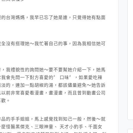
假的台灣媽媽，我早已忘了她是誰，只覺得她有點面
完全沒有搭理她～我忙著自己的事，因為我相信她可
書，我禮貌性的詢問她～要不要幫她介紹一下，她馬
我會先問一下對方喜愛的〞 口味〞，如果愛吃辣
清淡的，連加一點胡椒的湯，都該儘量避免～她告訴
己以前非常喜愛看漫畫，畫漫畫，而且曾到動畫公司
喜歡。
作品的手手姐姐，馬上感覺找到知己一般，然後～就
麼怪醫黑傑克、三眼神童、 天才小釣手、千面女