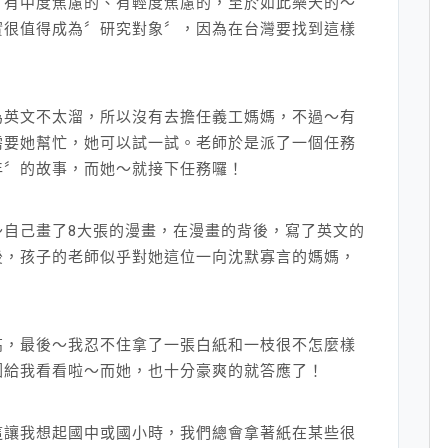
、有中度焦慮的、有輕度焦慮的，至於如此樂天的～
實很值得成為〞研究對象〞，因為在台灣要找到這樣
為英文不太溜，所以沒有去擔任義工媽媽，不過～有
需要她幫忙，她可以試一試。老師於是派了一個任務
年〞的故事，而她～就接下任務囉！
～自己畫了8大張的漫畫，在漫畫的背後，寫了英文的
後，孩子的老師似乎對她這位一向沈默寡言的媽媽，
高，最後～我忍不住拿了一張白紙和一枝很不怎麼樣
圖給我看看啦～而她，也十分豪爽的就答應了！
這讓我想起國中或國小時，我們總會拿著紙在某些很