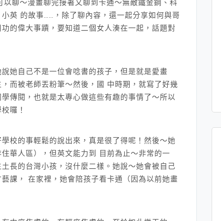
可以聊～漫畫聊完接著又聊到卡通～無敵鐵金鋼、科
小英 的故事……，除了聊內容，還一起分享如何與哥
用功的偉大事蹟，要知道二個女人湊在一起，話題對
她說她自己不是一位會唸書的孩子，但是就是愛畫
，而被老師丟粉筆～然後，國 中時期，就寫了好幾
同學傳閱，也就是太專心做這些有趣的事情了～所以
學校囉！
好學校的事輕鬆的說出來，真是很了得呢！然後～她
住華人區），但英文能力到 目前為止～非常的一
生土長的台灣小孩，沒什麼二樣。她說～她會被自己
藝課， 在家裡，她會陪孩子看卡通（因為以前她畫