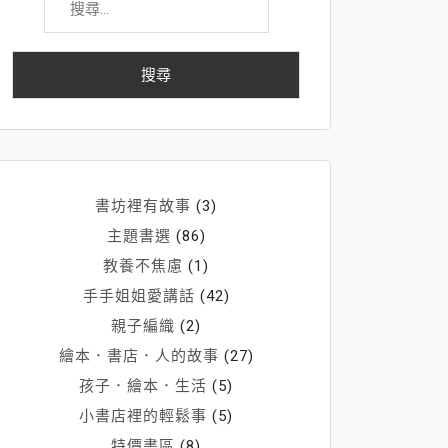
尋
關
鍵
字:
書坊裡有故事
(3)
主題書選
(86)
教養不焦慮
(1)
手手姐姐愛講話
(42)
親子編織
(2)
繪本．書店．人的故事
(27)
孩子．繪本．生活
(5)
小書店裡的輕鬆事
(5)
特價書區
(8)