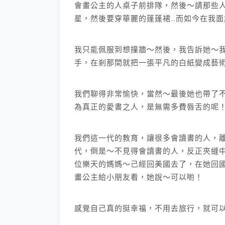
會畫公主的人桌子前排隊，然後～請那些
星，然後要穿華麗的蓬蓬裙…而如今在我
我只能佩服到想撞牆～然後，我告訴她～
手，在剎那間就把一張平凡的白紙變成藝
我們聊得非常愉快，當然～最後她也帶了
為真正的愛書之人，是無需多費唇舌的呢
我們這一代的教育，讓很多會讀書的人，
代，倒是～不見得會讀書的人，反正夾縫中
位樂天的媽媽～己經回美國去了，在她回
畫公主給小朋友看，她說～可以喲！
感覺自己真的挺幸福，不用去旅行，就可