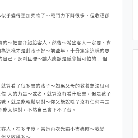
心似乎變得更加柔軟了～戰鬥力下降很多，但收穫卻
盡責的～把書介紹給客人，然後～希望客人一定要、肯
因為這樣才是對孩子好～前些年，十分篤定這樣的想
的自己，既剛且硬～讓人應該是感覺挺可怕的……但
，就算看了很多書的孩子～如果父母的教養想法很可
偉 大的力量～或者，就算沒有看什麼書，但是孩子
挑戰，就是能輕鬆以對～你又能說啥？沒有任何事是
不能太絕對，不然自己會下不了台。
位客人，在多年後，當她再次光臨小書蟲時～我變
，但又收穫多～