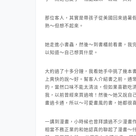
那位客人，其實是帶孩子從美國回來過暑
熟～但想不起來。
她走進小書蟲，然後～到書櫃前看書，我
以知道～自己想買什麼。
大約過了十多分鐘，我看她手中挑了幾本
上爽快的說～好。幫客人介紹書之前，通常
的，當然口味不能太清淡，但如果喜歡吃
我，以前曾經來買過唷！然後～她又說自
畫過卡通，所以～可愛畫風的書，她都很
一講到漫畫，小時候也曾拜讀過不少漫畫
相當不務正業的和她認真的聊起了漫畫～什