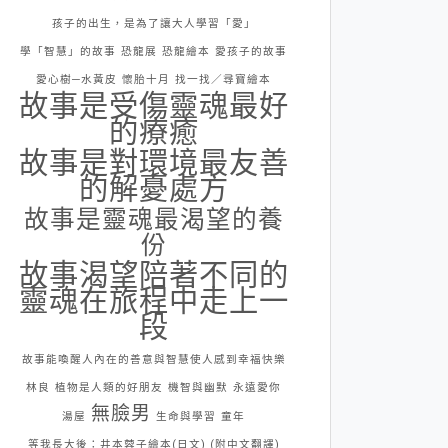
孩子的出生，是為了讓大人學習「愛」
學「智慧」的故事
恐龍展
恐龍繪本
愛孩子的故事
愛心樹─水黃皮
懷胎十月
找一找／尋寶繪本
故事是受傷靈魂最好
的療癒
故事是對環境最友善
的解憂處方
故事是靈魂最渴望的養
份
故事渴望陪著不同的
靈魂在旅程中走上一
段
故事能喚醒人內在的善意與智慧使人感到幸福快樂
林良
植物是人類的好朋友
機智與幽默
永遠愛你
無臉男
湯屋
生命與學習
童年
等我長大後：井本蓉子繪本(日文) (附中文翻譯)