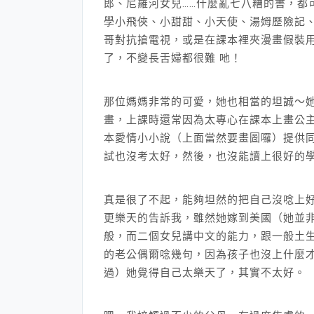
郎、尼羅河女兒……什麼亂七八糟的書，都
學小飛俠、小甜甜、小天使、湯姆歷險記、
哥對抗搶電視，或是在課本裡夾漫畫假裝
了，不變長舌婦都很難 吔！
那位媽媽非常的可愛，她也相當的坦誠～
畫，上課時還常因為太專心在課本上畫公主
本愛情小小說（上面當然要畫圖囉）提供
試也沒考太好，然後，也沒能讀上很好的
真是很了不起，能夠坦然的把自己沒唸上
更樂天的告訴我，雖然她嫁到美國（她並非
般，而二個女兒講中文的能力，跟一般土
的老公偶爾唸幾句，因為孩子也沒上什麼才
過）她覺得自己太樂天了，其實不太好。