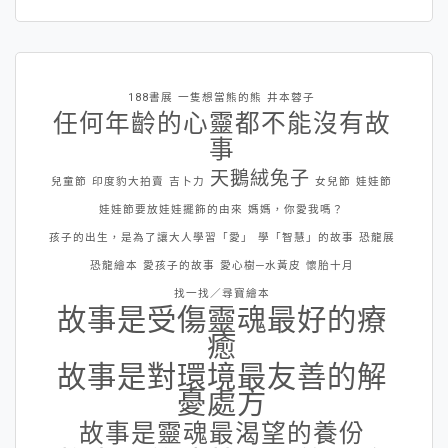
188書展
一隻想當熊的熊
井本蓉子
任何年齡的心靈都不能沒有故
事
天鵝絨兔子
兒童節
印度豹大拍賣
吉卜力
女兒節
娃娃節
娃娃節要放娃娃擺飾的由來
媽媽，你愛我嗎？
孩子的出生，是為了讓大人學習「愛」
學「智慧」的故事
恐龍展
恐龍繪本
愛孩子的故事
愛心樹─水黃皮
懷胎十月
找一找／尋寶繪本
故事是受傷靈魂最好的療
癒
故事是對環境最友善的解
憂處方
故事是靈魂最渴望的養份