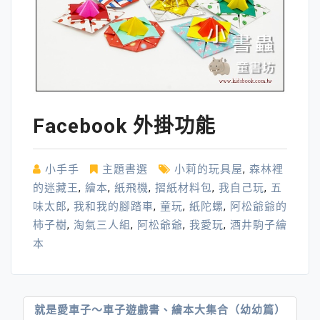
Facebook 外掛功能
小手手
主題書選
小莉的玩具屋
,
森林裡
的迷藏王
,
繪本
,
紙飛機
,
摺紙材料包
,
我自己玩
,
五
味太郎
,
我和我的腳踏車
,
童玩
,
紙陀螺
,
阿松爺爺的
柿子樹
,
淘氣三人組
,
阿松爺爺
,
我愛玩
,
酒井駒子繪
本
文
就是愛車子～車子遊戲書、繪本大集合（幼幼篇）