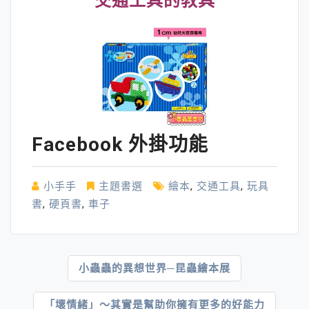
交通工具的教具
Facebook 外掛功能
小手手
主題書選
繪本
,
交通工具
,
玩具
書
,
硬頁書
,
車子
文
小蟲蟲的異想世界─昆蟲繪本展
章
「壞情緒」～其實是幫助你擁有更多的好能力