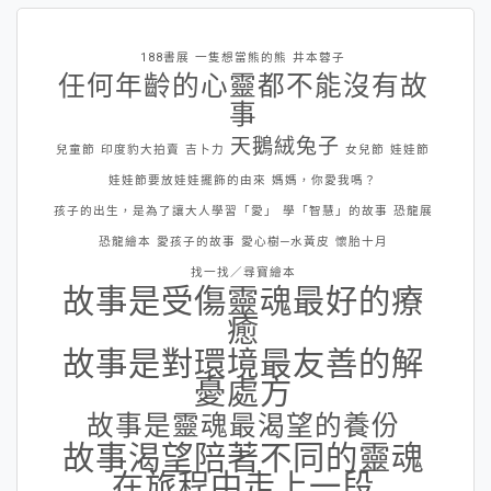
188書展
一隻想當熊的熊
井本蓉子
任何年齡的心靈都不能沒有故
事
天鵝絨兔子
兒童節
印度豹大拍賣
吉卜力
女兒節
娃娃節
娃娃節要放娃娃擺飾的由來
媽媽，你愛我嗎？
孩子的出生，是為了讓大人學習「愛」
學「智慧」的故事
恐龍展
恐龍繪本
愛孩子的故事
愛心樹─水黃皮
懷胎十月
找一找／尋寶繪本
故事是受傷靈魂最好的療
癒
故事是對環境最友善的解
憂處方
故事是靈魂最渴望的養份
故事渴望陪著不同的靈魂
在旅程中走上一段