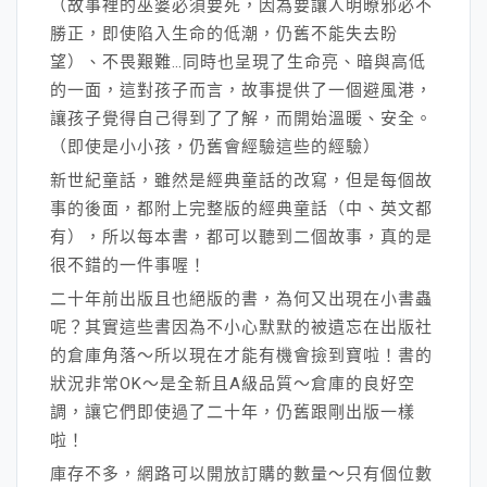
（故事裡的巫婆必須要死，因為要讓人明暸邪必不
勝正，即使陷入生命的低潮，仍舊不能失去盼
望）、不畏艱難…同時也呈現了生命亮、暗與高低
的一面，這對孩子而言，故事提供了一個避風港，
讓孩子覺得自己得到了了解，而開始溫暖、安全。
（即使是小小孩，仍舊會經驗這些的經驗）
新世紀童話，雖然是經典童話的改寫，但是每個故
事的後面，都附上完整版的經典童話（中、英文都
有），所以每本書，都可以聽到二個故事，真的是
很不錯的一件事喔！
二十年前出版且也絕版的書，為何又出現在小書蟲
呢？其實這些書因為不小心默默的被遺忘在出版社
的倉庫角落～所以現在才能有機會撿到寶啦！書的
狀況非常OK～是全新且A級品質～倉庫的良好空
調，讓它們即使過了二十年，仍舊跟剛出版一樣
啦！
庫存不多，網路可以開放訂購的數量～只有個位數