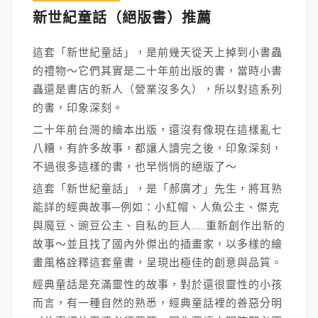
新世紀童話（絕版書）推薦
這套「新世紀童話」，是前幾天從天上掉到小書蟲
的禮物～它們其實是二十年前出版的書，當時小書
蟲還是書店的新人（營業沒多久），所以對這系列
的書，印象深刻。
二十年前台灣的繪本出版，還沒有像現在這樣亂七
八糟，有許多故事，都讓人讀完之後，印象深刻，
不過很多這樣的書，也早悄悄的絕版了～
這套「新世紀童話」，是「郝廣才」先生，將耳熟
能詳的經典故事─例如：小紅帽、人魚公主、傑克
與魔豆、豌豆公主、自私的巨人……重新創作出新的
故事～並且找了國內外傑出的插畫家，以多樣的繪
畫風格詮釋這套童書，呈現出極佳的創意與品質。
經典童話是充滿靈性的故事，對於還很靈性的小孩
而言，有一種自然的熟悉，經典童話裡的善惡分明