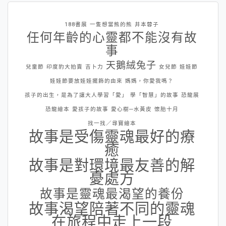
188書展
一隻想當熊的熊
井本蓉子
任何年齡的心靈都不能沒有故
事
天鵝絨兔子
兒童節
印度豹大拍賣
吉卜力
女兒節
娃娃節
娃娃節要放娃娃擺飾的由來
媽媽，你愛我嗎？
孩子的出生，是為了讓大人學習「愛」
學「智慧」的故事
恐龍展
恐龍繪本
愛孩子的故事
愛心樹─水黃皮
懷胎十月
找一找／尋寶繪本
故事是受傷靈魂最好的療
癒
故事是對環境最友善的解
憂處方
故事是靈魂最渴望的養份
故事渴望陪著不同的靈魂
在旅程中走上一段