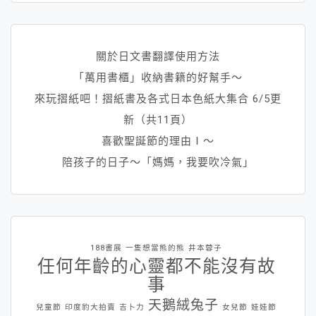
關於日文書翻譯使用方法
「萬用書櫃」收納書籍的好幫手～
來玩摺紙吧！摺紙書及各式日本色紙大集合 6/5更
新（共11頁）
喜歡聖誕節的理由Ⅰ～
陪孩子的日子～「媽媽，我要吹冷氣」
188書展
一隻想當熊的熊
井本蓉子
任何年齡的心靈都不能沒有故
事
天鵝絨兔子
兒童節
印度豹大拍賣
吉卜力
女兒節
娃娃節