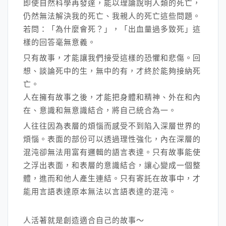
即使自然科學再發達，能以理論說明人類的死亡，
仍然無法解決我的死亡、我親人的死亡這些問題。
若問：「為什麼會死？」，「出血量過多致死」這
樣的回答毫無意義。
只有故事，才能讓我們接受這樣的恐懼和悲傷。回
想、談論死中的生，無中的有，才終於能夠接納死
亡。
人在擁有故事之後，才能把身體和精神、外在和內
在、意識和無意識結合，將自己統合為一。
人往往因為表層的煩惱而感受不到陷入深層世界的
煩惱。表面的部份可以透過理性強化，內在深層的
混沌卻無法用富有邏輯的語言表達。只有故事能使
之浮出表面，和表層的意識結合，讓心變成一個整
體，進而和他人產生連結。只有寄託在故事中，才
能用言語表達原本無法以言語表達的混沌。
人活著就是創造適合自己的故事～