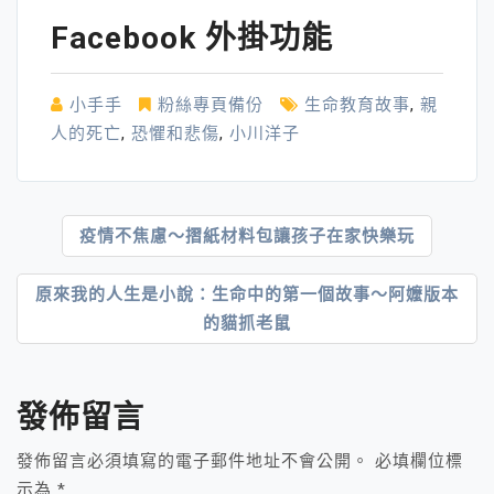
Facebook 外掛功能
小手手
粉絲專頁備份
生命教育故事
,
親
人的死亡
,
恐懼和悲傷
,
小川洋子
文
疫情不焦慮～摺紙材料包讓孩子在家快樂玩
章
原來我的人生是小說：生命中的第一個故事～阿嬤版本
導
的貓抓老鼠
覽
發佈留言
發佈留言必須填寫的電子郵件地址不會公開。
必填欄位標
示為
*