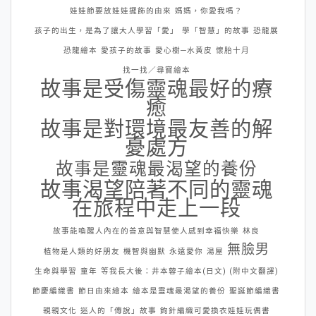
娃娃節要放娃娃擺飾的由來
媽媽，你愛我嗎？
孩子的出生，是為了讓大人學習「愛」
學「智慧」的故事
恐龍展
恐龍繪本
愛孩子的故事
愛心樹─水黃皮
懷胎十月
找一找／尋寶繪本
故事是受傷靈魂最好的療
癒
故事是對環境最友善的解
憂處方
故事是靈魂最渴望的養份
故事渴望陪著不同的靈魂
在旅程中走上一段
故事能喚醒人內在的善意與智慧使人感到幸福快樂
林良
無臉男
植物是人類的好朋友
機智與幽默
永遠愛你
湯屋
生命與學習
童年
等我長大後：井本蓉子繪本(日文) (附中文翻譯)
節慶編織書
節日由來繪本
繪本是靈魂最渴望的養份
聖誕節編織書
親親文化
迷人的「傳說」故事
鉤針編織可愛換衣娃娃玩偶書