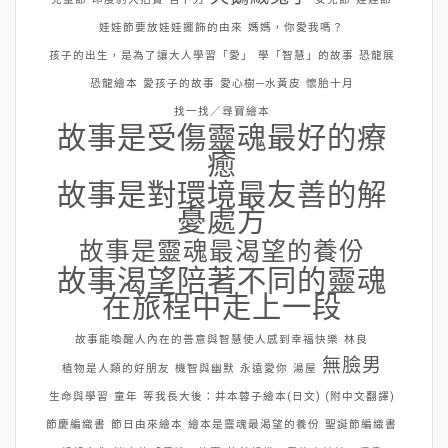
娃娃節要放娃娃擺飾的由來
媽媽，你愛我嗎？
孩子的出生，是為了讓大人學習「愛」
學「智慧」的故事
恐龍展
恐龍繪本
愛孩子的故事
愛心樹─水黃皮
懷胎十月
找一找／尋寶繪本
故事是受傷靈魂最好的療
癒
故事是對環境最友善的解
憂處方
故事是靈魂最渴望的養份
故事渴望陪著不同的靈魂
在旅程中走上一段
故事能喚醒人內在的善意與智慧使人感到幸福快樂
林良
無臉男
植物是人類的好朋友
機智與幽默
永遠愛你
湯屋
生命與學習
童年
等我長大後：井本蓉子繪本(日文) (附中文翻譯)
節慶編織書
節日由來繪本
繪本是靈魂最渴望的養份
聖誕節編織書