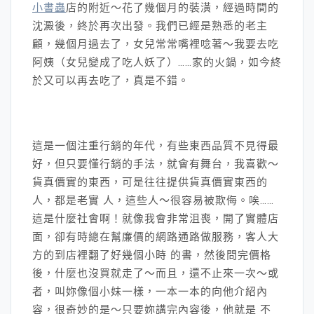
小書蟲
店的附近～花了幾個月的裝潢，經過時間的
沈澱後，終於再次出發。我們已經是熟悉的老主
顧，幾個月過去了，女兒常常嘴裡唸著～我要去吃
阿姨（女兒變成了吃人妖了）……家的火鍋，如今終
於又可以再去吃了，真是不錯。
這是一個注重行銷的年代，有些東西品質不見得最
好，但只要懂行銷的手法，就會有舞台，我喜歡～
貨真價實的東西，可是往往提供貨真價實東西的
人，都是老實 人，這些人～很容易被欺侮。唉……
這是什麼社會啊！就像我會非常沮喪，開了實體店
面，卻有時總在幫廉價的網路通路做服務，客人大
方的到店裡翻了好幾個小時 的書，然後問完價格
後，什麼也沒買就走了～而且，還不止來一次～或
者，叫妳像個小妹一樣，一本一本的向他介紹內
容，很奇妙的是～只要妳講完內容後，他就是 不