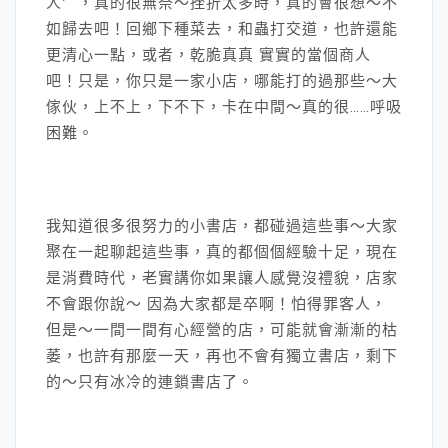
人〞，真的很無奈～挫折太多時，真的會很想～不
如歸去吧！回鄉下種菜去，和蟲打交道，也許還能
更清心一點，或者，乾脆真真 實實的當個商人
吧！只是，你只是一家小店，哪能打的過那些～大
傢伙，上不上，下不下，卡在中間～真的很……呼吸
困難。
我知道很多很努力的小書店，都碰過這些事～大家
聚在一起聊起這些事，真的都個個經驗十足，現在
是消費時代，老實講你如果讓人感覺沒禮貌，店家
不會跟你說～ 因為大家都是卒啊！怕得罪客人，
但是～一間一間有心經營的店，可能就會漸漸的枯
萎，也許有那麼一天，再也不會有獨立書店，剩下
的～只有冰冷的連鎖書店了。