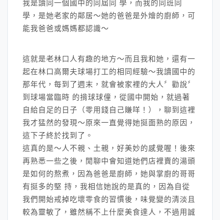
我是讀同一個國中的同屆同 學，而我的同班同
學，是她老家的鄰居～她的爸爸是外燴的廚師，可
能我爸爸或媽媽都認識～
這就是老林口人有趣的地方～而且我和她，還有一
起在林口高爾夫球場打工的相同經驗～我讀國中的
那年代，每到了週末，就會被家裡的大人〞勸說〞
到球場當臨時 的揹球球僮，從國中開始，就過著
自給自足的日子（零用錢自己賺咩！），聊到這裡
我才猛然的發現～原來一直覺得她挺面熟的原因，
這下子終於找到了。
這真的是～人不親、土親，好美妙的感覺喔！後來
再熟悉一些之後，閒聊中會知道她們店裡賣的湯頭
是如何的熬煮，因為爸爸是廚師，她與掌廚的哥哥
有挺多的堅 持，我相信她說的是真的，因為自從
我們開始戒掉吃壞零食的習慣後，味覺變的清淡且
較為靈敏了，雖然稱不上什麼美食達人，不過用誠