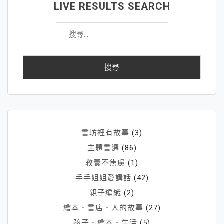
LIVE RESULTS SEARCH
搜
尋
關
鍵
字:
書坊裡有故事
(3)
主題書選
(86)
教養不焦慮
(1)
手手姐姐愛講話
(42)
親子編織
(2)
繪本．書店．人的故事
(27)
孩子．繪本．生活
(5)