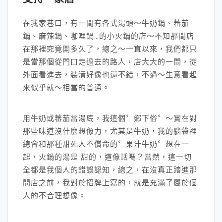
在我家巷口，有一間有各式湯頭～牛奶鍋、蕃茄
鍋、麻辣鍋、咖哩鍋…的小火鍋的店～不知那間店
在那裡究竟開多久了，總之～一直以來，我們都只
是當那個從門口走過去的路人，店大大的一間，從
外面看進去，裝潢好像也還不錯，不過～生意看起
來似乎就～相當的普通。
用牛奶或蕃茄當湯底，我這個〞鄉下俗〞～實在對
那些味道沒什麼想像力，尤其是牛奶，我的腦袋裡
總會和那種甜死人不償命的〞果汁牛奶〞想在一
起，火鍋的湯是 甜的，這像話嗎？當然，這一切
全都是我個人的錯誤認知，總之，在沒真正踏進那
間店之前，我對於招牌上寫的，就是充滿了屬於個
人的不合理想像。