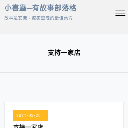
Skip
小書蟲─有故事部落格
to
故事是安撫、療癒靈魂的最佳藥方
content
Close
Menu
支持一家店
2011-03-20
支持一家店