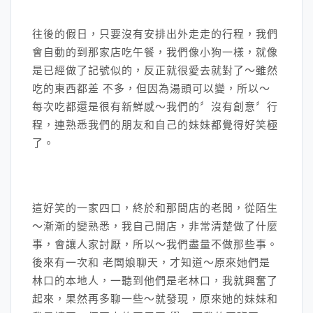
往後的假日，只要沒有安排出外走走的行程，我們
會自動的到那家店吃午餐，我們像小狗一樣，就像
是已經做了記號似的，反正就很愛去就對了～雖然
吃的東西都差 不多，但因為湯頭可以變，所以～
每次吃都還是很有新鮮感～我們的〞沒有創意〞行
程，連熟悉我們的朋友和自己的妹妹都覺得好笑極
了。
這好笑的一家四口，終於和那間店的老闆，從陌生
～漸漸的變熟悉，我自己開店，非常清楚做了什麼
事，會讓人家討厭，所以～我們盡量不做那些事。
後來有一次和 老闆娘聊天，才知道～原來她們是
林口的本地人，一聽到他們是老林口，我就興奮了
起來，果然再多聊一些～就發現，原來她的妹妹和