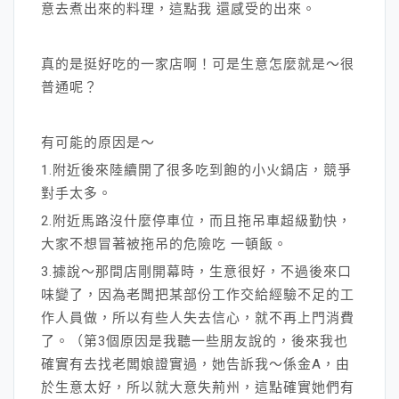
意去煮出來的料理，這點我 還感受的出來。
真的是挺好吃的一家店啊！可是生意怎麼就是～很
普通呢？
有可能的原因是～
1.附近後來陸續開了很多吃到飽的小火鍋店，競爭
對手太多。
2.附近馬路沒什麼停車位，而且拖吊車超級勤快，
大家不想冒著被拖吊的危險吃 一頓飯。
3.據說～那間店剛開幕時，生意很好，不過後來口
味變了，因為老闆把某部份工作交給經驗不足的工
作人員做，所以有些人失去信心，就不再上門消費
了。（第3個原因是我聽一些朋友說的，後來我也
確實有去找老闆娘證實過，她告訴我～係金A，由
於生意太好，所以就大意失荊州，這點確實她們有