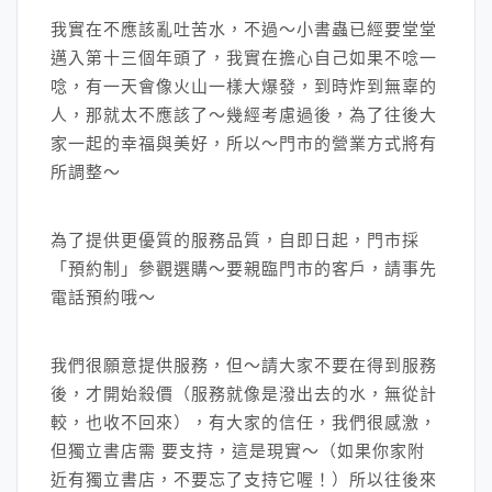
我實在不應該亂吐苦水，不過～小書蟲已經要堂堂
邁入第十三個年頭了，我實在擔心自己如果不唸一
唸，有一天會像火山一樣大爆發，到時炸到無辜的
人，那就太不應該了～幾經考慮過後，為了往後大
家一起的幸福與美好，所以～門市的營業方式將有
所調整～
為了提供更優質的服務品質，自即日起，門市採
「預約制」參觀選購～要親臨門市的客戶，請事先
電話預約哦～
我們很願意提供服務，但～請大家不要在得到服務
後，才開始殺價（服務就像是潑出去的水，無從計
較，也收不回來），有大家的信任，我們很感激，
但獨立書店需 要支持，這是現實～（如果你家附
近有獨立書店，不要忘了支持它喔！）所以往後來