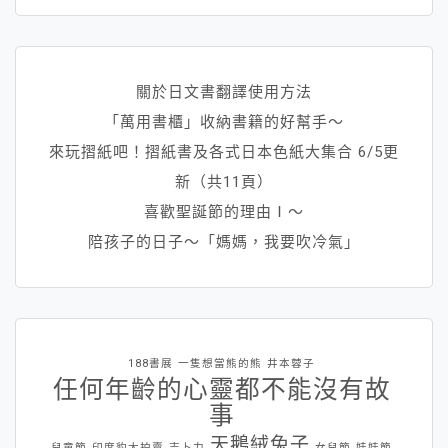
關於日文書翻譯使用方法
「萬用書櫃」收納書籍的好幫手～
來玩摺紙吧！摺紙書及各式日本色紙大集合 6/5更
新（共11頁）
喜歡聖誕節的理由Ⅰ～
陪孩子的日子～「媽媽，我要吹冷氣」
188書展
一隻想當熊的熊
井本蓉子
任何年齡的心靈都不能沒有故
事
天鵝絨兔子
兒童節
印度豹大拍賣
吉卜力
女兒節
娃娃節