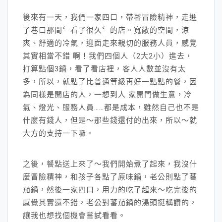
後來有一天，我們一家四口，帶著冒險精神，走進
了巷口那間〞看了很久〞的店。寬敞的空間，涼
爽、舒適的冷氣，迎面走來親切的服務人員，感覺
其實相當不錯 啊！我們四個人（2大2小）進去，
打算點個3鍋，看了看店裡，客人人數並沒有太
多，所以，就點了比普通等級再好一點點的餐，因
為同樣是開店的人，一想到人 家開門做生意，冷
氣、燈光、服務人員……都是成本，雖然自己也不是
什麼有錢人，但是～那些錢還付的出來，所以～就
大方的支持一下囉。
之後，餐點送上來了～我們開始煮了起來，我沒什
麼冒險精神，和孩子各點了原味鍋，老公則點了蕃
茄鍋，然後一家四口，用力的吃了起來～吃完後的
感覺其實還不錯，老公對蕃茄鍋的湯頭挺稱讚的，
讓我也想找個機會嘗試看看。