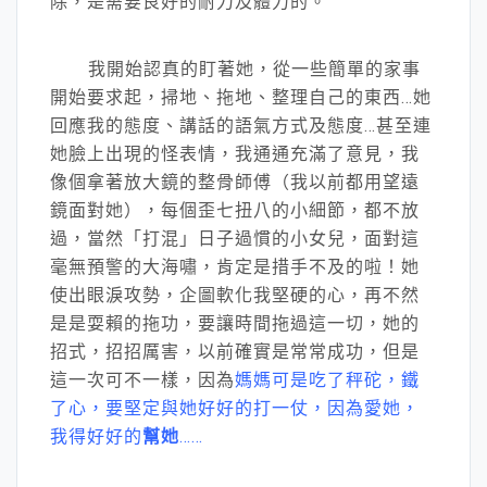
除，是需要良好的耐力及體力的。
我開始認真的盯著她，從一些簡單的家事
開始要求起，掃地、拖地、整理自己的東西…她
回應我的態度、講話的語氣方式及態度…甚至連
她臉上出現的怪表情，我通通充滿了意見，我
像個拿著放大鏡的整骨師傅（我以前都用望遠
鏡面對她），每個歪七扭八的小細節，都不放
過，當然「打混」日子過慣的小女兒，面對這
毫無預警的大海嘯，肯定是措手不及的啦！她
使出眼淚攻勢，企圖軟化我堅硬的心，再不然
是是耍賴的拖功，要讓時間拖過這一切，她的
招式，招招厲害，以前確實是常常成功，但是
這一次可不一樣，因為
媽媽可是吃了秤砣，鐵
了心，要堅定與她好好的打一仗，因為愛她，
我得好好的
幫她
……