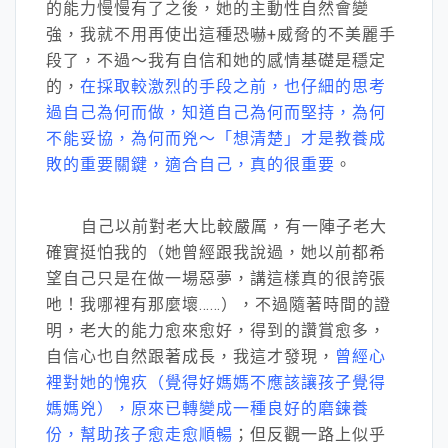
的能力慢慢有了之後，她的主動性自然會變
強，我就不用再使出這種恐嚇+威脅的不美麗手
段了，不過～我有自信和她的感情基礎是穩定
的，
在採取較激烈的手段之前，也仔細的思考
過自己為何而做，知道自己為何而堅持，為何
不能妥協，為何而兇～「想清楚」才是教養成
敗的重要關鍵，適合自己，真的很重要
。
自己以前對老大比較嚴厲，有一陣子老大
確實挺怕我的（她曾經跟我說過，她以前都希
望自己只是在做一場惡夢，講這樣真的很誇張
吔！我哪裡有那麼壞……），不過隨著時間的證
明，老大的能力愈來愈好，得到的讚賞愈多，
自信心也自然跟著成長，我這才發現，
曾經心
裡對她的愧疚（覺得好媽媽不應該讓孩子覺得
媽媽兇），原來已轉變成一種良好的磨鍊養
份，幫助孩子愈走愈順暢
；但反觀一路上似乎