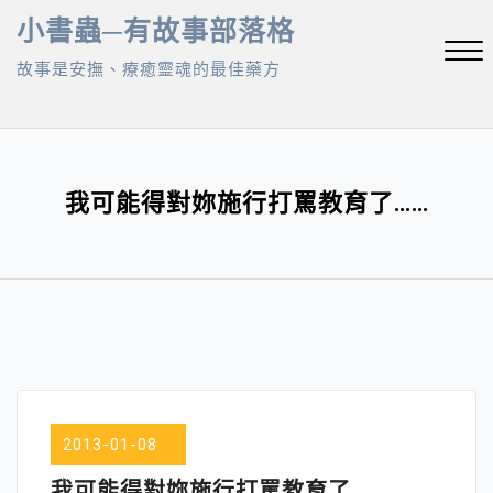
Skip
小書蟲─有故事部落格
to
故事是安撫、療癒靈魂的最佳藥方
content
Close
Menu
我可能得對妳施行打罵教育了……
2013-01-08
我可能得對妳施行打罵教育了……