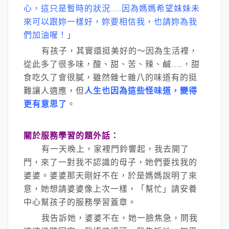
心，這只是暫時的狀況……因為媽媽希望妹妹未
來可以跟妳一樣好，妳要相信我，也請妳為我
們加油喔！
」
有孩子，其實還挺美好的～因為生活裡，
從此多了很多味，酸、甜、苦、辣、鹹……，甜
食吃久了會很膩，雖然雜七雜八的味道有的挺
難讓人適應，但
人生也因為這些怪味道，變得
更有意思了
。
關於服務學習的題外話：
有一天晚上，家裡門鈴響起，我去開了
門，來了一對我不認識的母子，她們要找我的
婆婆。婆婆那天剛好不在，於是媽媽說明了來
意，她想請婆婆像上次一樣，「幫忙」請安養
中心幫孩子的服務學習蓋章。
我告訴她，婆婆不在，她一臉焦急，問我