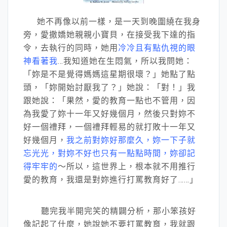
她不再像以前一樣，是一天到晚圍繞在我身
旁，愛撒嬌她親親小寶貝，在接受我下達的指
令，去執行的同時，她用
冷冷且有點仇視的眼
神看著我
…我知道她在生悶氣，所以我問她：
「妳是不是覺得媽媽這星期很壞？」她點了點
頭，「妳開始討厭我了？」她說：「對！」我
跟她說：「果然，愛的教育一點也不管用，因
為我愛了妳十一年又好幾個月，然後只對妳不
好一個禮拜，一個禮拜輕易的就打敗十一年又
好幾個月，
我之前對妳好那麼久，妳一下子就
忘光光，對妳不好也只有一點點時間，妳卻記
得牢牢的
～所以，這世界上，根本就不用推行
愛的教育，我還是對妳進行打罵教育好了……」
聽完我半開完笑的精闢分析，那小笨孩好
像記起了什麼，她說她不要打罵教育，我就跟