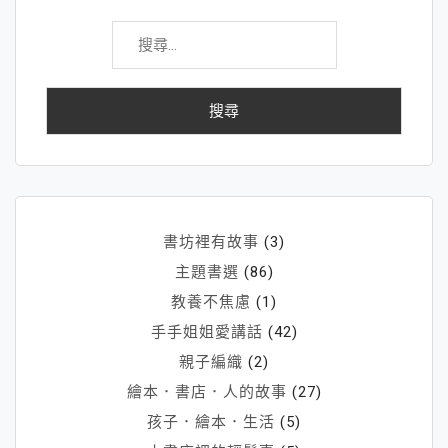
搜
尋
關
鍵
字:
書坊裡有故事
(3)
主題書選
(86)
教養不焦慮
(1)
手手姐姐愛講話
(42)
親子編織
(2)
繪本．書店．人的故事
(27)
孩子．繪本．生活
(5)