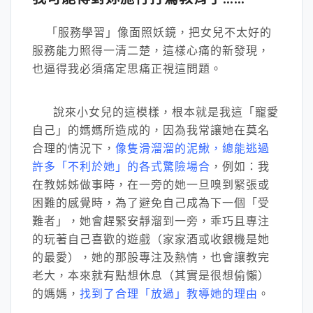
「服務學習」像面照妖鏡，把女兒不太好的
服務能力照得一清二楚，這樣心痛的新發現，
也逼得我必須痛定思痛正視這問題。
說來小女兒的這模樣，根本就是我這「寵愛
自己」的媽媽所造成的，因為我常讓她在莫名
合理的情況下，
像隻滑溜溜的泥鰍，總能逃過
許多「不利於她」的各式驚險場合
，例如：我
在教姊姊做事時，在一旁的她一旦嗅到緊張或
困難的感覺時，為了避免自己成為下一個「受
難者」，她會趕緊安靜溜到一旁，乖巧且專注
的玩著自己喜歡的遊戲（家家酒或收銀機是她
的最愛），她的那股專注及熱情，也會讓教完
老大，本來就有點想休息（其實是很想偷懶）
的媽媽，
找到了合理「放過」教導她的理由
。