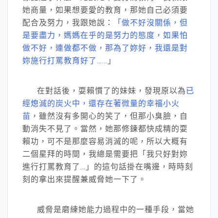
她商量，如果想要愛的教育，那她自己必須要
配合及努力，我跟她說：
「做不好沒關係，但
是要盡力，媽媽在乎的是努力的態度，如果怕
做不好，連做都不做，那為了妳好，我還是對
妳施行打罵教育好了……
」
在對話後，耍賴慣了的妹妹，發現原以為
已
經熄滅的炭火中，還存在著微量的幸福小火
苗
，雖然沒有多開心的笑了，但那小臭臉，自
動消失不見了。當然，她那修鍊都快成精的耍
賴功，可不是那麼容易消滅的呢，所以大概有
二個星拜的時間，我總是需要把「我只好對妳
進行打罵教育了…」的這句話掛在嘴邊，時時刻
刻的拿出來提醒兼威脅她一下了。
威脅是磨練她能力過程中的一種手段，當她