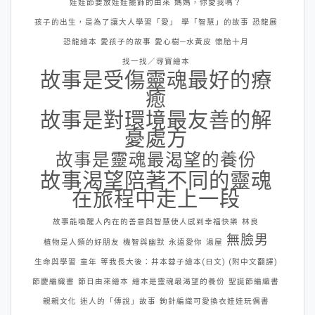
娃娃節要放娃娃擺飾的由來
媽媽，你愛我嗎？
孩子的出生，是為了讓大人學習「愛」
學「智慧」的故事
恐龍展
恐龍繪本
愛孩子的故事
愛心樹─水黃皮
懷胎十月
找一找／尋寶繪本
故事是受傷靈魂最好的療
癒
故事是對環境最友善的解
憂處方
故事是靈魂最渴望的養份
故事渴望陪著不同的靈魂
在旅程中走上一段
故事能喚醒人內在的善意與智慧使人感到幸福快樂
林良
無臉男
植物是人類的好朋友
機智與幽默
永遠愛你
湯屋
生命與學習
童年
等我長大後：井本蓉子繪本(日文) (附中文翻譯)
節慶編織書
節日由來繪本
繪本是靈魂最渴望的養份
聖誕節編織書
親親文化
迷人的「傳說」故事
鉤針編織可愛換衣娃娃玩偶書