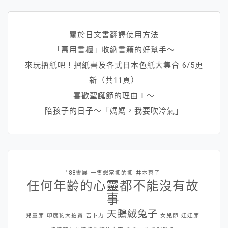
關於日文書翻譯使用方法
「萬用書櫃」收納書籍的好幫手～
來玩摺紙吧！摺紙書及各式日本色紙大集合 6/5更
新（共11頁）
喜歡聖誕節的理由Ⅰ～
陪孩子的日子～「媽媽，我要吹冷氣」
188書展
一隻想當熊的熊
井本蓉子
任何年齡的心靈都不能沒有故
事
天鵝絨兔子
兒童節
印度豹大拍賣
吉卜力
女兒節
娃娃節