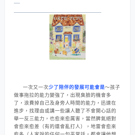
一次又一次
少了陪伴的發展可能會是
～孩子
做事拖拉的能力變強了，出現臭臉的機會多
了，浪費掉自己及身旁人時間的能力，迅速在
進步，找理由或講一些讓人聽了不會開心話的
舉一反三能力，也愈來愈厲害，當然脾氣絕對
會愈來愈差（有的還會亂打人），地雷會愈來
愈多（人家說的任何一句平常話，都會讓他想