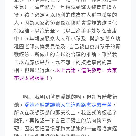
生氣），這些能力一旦練就到爐火純青的境界
後，孩子必定可以順利的成為在人群中孤單的
人，因為大家必須跟像顆隨時會爆炸的炸彈保
持距離，以策安全。（以上為手手姊姊在書店
中１５年親身觀察大人和小孩及…與許多苦命幼
稚園老師交換意見後及…自己親自養育孩子的實
戰經驗，所做出的自以為合理的推論，雖然我
自以為應該是八、九不離十的接近事實的真
相，但還是得說～
以上言論，僅供參考，大家
不要太緊張喲！
）
啊……我明明就是愛她的啊，但卻有時敷衍
她，
愛她不應該讓她人生這條路愈走愈辛苦
，
所以在我想清楚的那天晚上，我正式的板起了
臉孔，再確認一下自己手臂上的肌肉夠不夠
硬，因為要把習慣落跑大泥鰍的一些壞毛病鏟