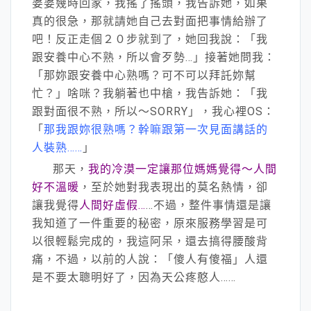
婆婆幾時回家，我搖了搖頭，我告訴她，如果
真的很急，那就請她自己去對面把事情給辦了
吧！反正走個２０步就到了，她回我說：「我
跟安養中心不熟，所以會歹勢…」接著她問我：
「那妳跟安養中心熟嗎？可不可以拜託妳幫
忙？」啥咪？我躺著也中槍，我告訴她：「我
跟對面很不熟，所以～SORRY」，我心裡OS：
「
那我跟妳很熟嗎？幹嘛跟第一次見面講話的
人裝熟……
」
那天，
我的冷漠一定讓那位媽媽覺得～人間
好不溫暖
，至於她對我表現出的莫名熱情，卻
讓我覺得
人間好虛假…
…不過，整件事情還是讓
我知道了一件重要的秘密，原來服務學習是可
以很輕鬆完成的，我這阿呆，還去搞得腰酸背
痛，不過，以前的人說：「傻人有傻福」人還
是不要太聰明好了，因為天公疼憨人……