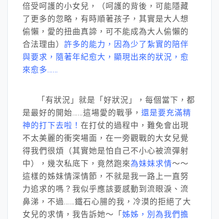
倍受呵護的小女兒，（呵護的背後，可能隱藏
了更多的忽略，有時順著孩子，其實是大人想
偷懶，愛的扭曲真諦，可不能成為大人偷懶的
合法理由）
許多的能力，因為少了紮實的陪伴
與要求，隨著年紀愈大，顯現出來的狀況，愈
來愈多……
「有狀況」就是「好狀況」，每個當下，都
是最好的開始……這場愛的戰爭，
還是要充滿精
神的打下去啦！
在打仗的過程中，難免會出現
不太美麗的衝突場面，在一旁觀戰的大女兒覺
得我們很煩（其實她是怕自己不小心被流彈射
中），幾次私底下，竟然跑來
為妹妹求情
～～
這樣的姊妹情深情節，不就是我一路上一直努
力追求的嗎？我似乎應該要感動到流眼淚、流
鼻涕，不過……鐵石心腸的我，冷漠的拒絕了大
女兒的求情，我告訴她～「
姊姊，別為我們擔