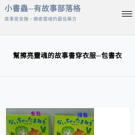
Skip
小書蟲─有故事部落格
to
故事是安撫、療癒靈魂的最佳藥方
content
Close
Menu
幫擦亮靈魂的故事書穿衣服─包書衣