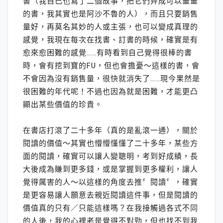
書（我自己也寫了二個故事，把它們弄成可以畫畫
的書，我其實也是阿沙不魯的人），而且只要銷售
量好，再莫名其妙的人或主張，也可以變成真理的
感覺，我現在每次在找書、訂書的時候，確實是有
愈來愈困難的感覺……有時看到自己覺得很棒的書
時，會有挖到寶的FU，但也會擔憂～這樣的書，會
不會因為沒有銷售量，很快就消失了……現今果然是
很困難的年代呢！不過也因為就是困難，才能更凸
顯出某些價值的珍貴。
在書店打滾了二十多年（真的是亂滾一通），關於
閱讀的價值～其實也懵懵懂懂了二十多年，某些方
面的閱讀，確實可以讓人變聰明，考到好成績，長
大後成為賺到更多錢，或是掌握到更多權利，讓人
覺得厲害的人～以這樣的角度去推〞閱讀〞，確實
是更容易讓人願意去親近閱讀這件事，但是閱讀的
價值真的只有／只能這樣嗎？在我接觸過各式不同
的人後，我的心裡老是覺得不對勁，但也找不到我