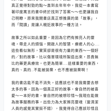
真正覺得對勁的點～直到去年年中，我從一本書寫
著印度寓言的書中終於找到了答案～～也更讓我自
己明瞭，原來我開書店真正想推廣的是「故事」，
而「閱讀」是讓人親近故事的一種方法。
故事之所以如此重要，是因為它們有擦亮人的靈
魂，帶走人的煩惱，開啟人的智慧，療癒人的心……
這些看似無形，實質卻是很有力量的東西～一個好
的／對的故事，比以傷害環境所製造出來，昂貴無
比的藥更具療效，也更為簡單……這樣重要的東西，
真的、真的…不能被拋棄，也不應被拋棄啊！
我的書店能不能不消失，這應該也不是我需要去想
太多的事，因為一個真正好的故事，會自然的被喜
愛～一本好的書，會自然的被想珍惜～我現在能做
為故事服務的事，出些力為大家擦亮靈魂（當清潔
人員的感覺其實挺不錯），我覺得自己應該珍惜且