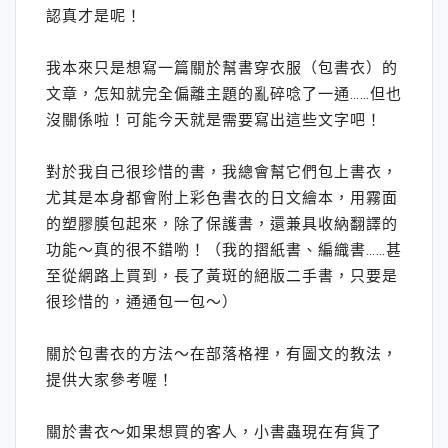
認真才是呢！
我本來只是想寫一篇關於幫書穿衣服（包書衣）的
文章，怎知就完全偏離主題的亂碎唸了一通……但也
沒關係啦！可能今天就是需要寫出這些文字吧！
對於我自己很珍惜的書，我總會幫它們包上書衣，
尤其是本身都會附上彩色書衣的日文繪本，用霧面
的塑膠膜包起來，除了保護書，還兼具收納翻譯的
功能～真的很不錯喲！（我的摺紙書、編織書……甚
至從網路上買到，長了黃斑的絕版二手書，只要是
很珍惜的，通通包一包～）
關於包書衣的方法～在部落格裡，有圖文的教法，
提供大家參考喔！
關於書衣～如果想買的客人，小書蟲現在有貨了