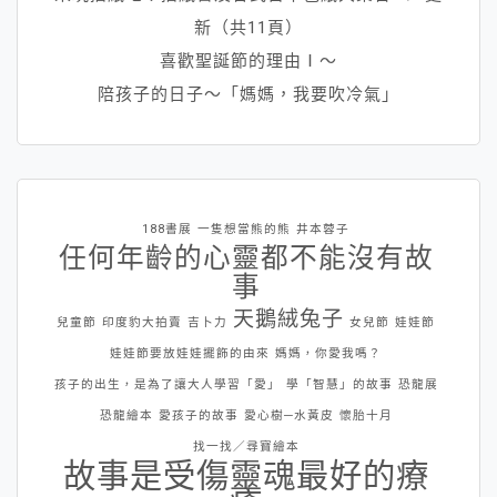
新（共11頁）
喜歡聖誕節的理由Ⅰ～
陪孩子的日子～「媽媽，我要吹冷氣」
188書展
一隻想當熊的熊
井本蓉子
任何年齡的心靈都不能沒有故
事
天鵝絨兔子
兒童節
印度豹大拍賣
吉卜力
女兒節
娃娃節
娃娃節要放娃娃擺飾的由來
媽媽，你愛我嗎？
孩子的出生，是為了讓大人學習「愛」
學「智慧」的故事
恐龍展
恐龍繪本
愛孩子的故事
愛心樹─水黃皮
懷胎十月
找一找／尋寶繪本
故事是受傷靈魂最好的療