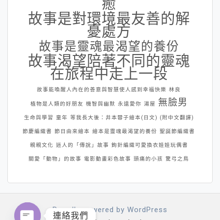
癒
故事是對環境最友善的解
憂處方
故事是靈魂最渴望的養份
故事渴望陪著不同的靈魂
在旅程中走上一段
故事能喚醒人內在的善意與智慧使人感到幸福快樂
林良
無臉男
植物是人類的好朋友
機智與幽默
永遠愛你
湯屋
生命與學習
童年
等我長大後：井本蓉子繪本(日文) (附中文翻譯)
節慶編織書
節日由來繪本
繪本是靈魂最渴望的養份
聖誕節編織書
親親文化
迷人的「傳說」故事
鉤針編織可愛換衣娃娃玩偶書
關愛「動物」的故事
電影動畫彩色故事
頭痛的小孩
驚弓之鳥
Proudly powered by WordPress
連絡我們