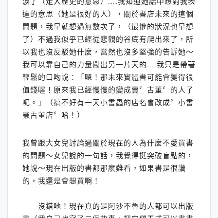
淚了（走入歷史的意思）……我知道她話中想對我表
達的意思（她是很好的人），關於書店未來的這個
問題，我早就想過無數次了，（最慘的狀況也早想
了）不過我似乎已經從悲觀的谷底有爬出來了，所
以我也沒反駁她什麼，當然也沒多堅強的告訴她～
我可以靠自己的力量闖出另一片天的……我只是帶著
輕鬆的口吻說：「嗯！那未來實體書可能會變得很
值錢喔！原來我已經慢慢的變成賣〞古董〞的人了
呢。」（搞不好有一天小書蟲的店名會改成〞小書
蟲古董店〞哈！）
我曾跟大女兒討論過關於現在的人為什麼不愛買書
的問題～女兒說的一句話，我覺得挺突破盲點的，
她說～現在出版的書都那麼難看，如果書是很讚
的，我還是會想買啊！
沒錯吔！現在真的是阿沙不魯的人都可以出版