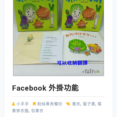
Facebook 外掛功能
小手手
粉絲專頁備份
書衣
,
電子書
,
幫
書穿衣服
,
包書衣