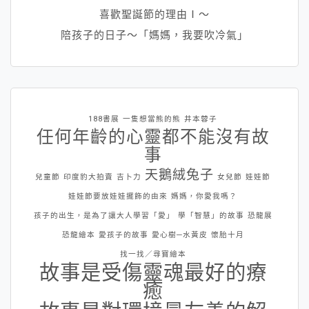
喜歡聖誕節的理由Ⅰ～
陪孩子的日子～「媽媽，我要吹冷氣」
188書展
一隻想當熊的熊
井本蓉子
任何年齡的心靈都不能沒有故
事
天鵝絨兔子
兒童節
印度豹大拍賣
吉卜力
女兒節
娃娃節
娃娃節要放娃娃擺飾的由來
媽媽，你愛我嗎？
孩子的出生，是為了讓大人學習「愛」
學「智慧」的故事
恐龍展
恐龍繪本
愛孩子的故事
愛心樹─水黃皮
懷胎十月
找一找／尋寶繪本
故事是受傷靈魂最好的療
癒