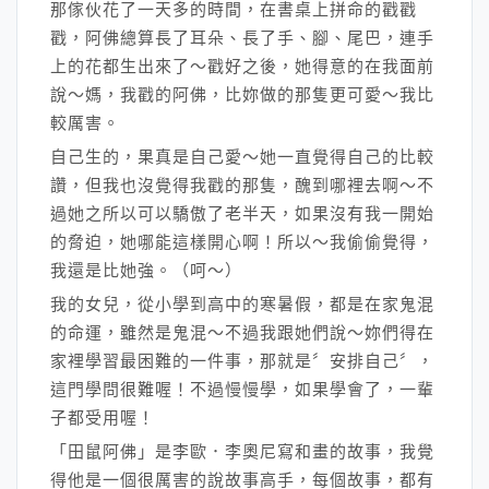
那傢伙花了一天多的時間，在書桌上拼命的戳戳
戳，阿佛總算長了耳朵、長了手、腳、尾巴，連手
上的花都生出來了～戳好之後，她得意的在我面前
說～媽，我戳的阿佛，比妳做的那隻更可愛～我比
較厲害。
自己生的，果真是自己愛～她一直覺得自己的比較
讚，但我也沒覺得我戳的那隻，醜到哪裡去啊～不
過她之所以可以驕傲了老半天，如果沒有我一開始
的脅迫，她哪能這樣開心啊！所以～我偷偷覺得，
我還是比她強。（呵～）
我的女兒，從小學到高中的寒暑假，都是在家鬼混
的命運，雖然是鬼混～不過我跟她們說～妳們得在
家裡學習最困難的一件事，那就是〞安排自己〞，
這門學問很難喔！不過慢慢學，如果學會了，一輩
子都受用喔！
「田鼠阿佛」是李歐．李奧尼寫和畫的故事，我覺
得他是一個很厲害的說故事高手，每個故事，都有