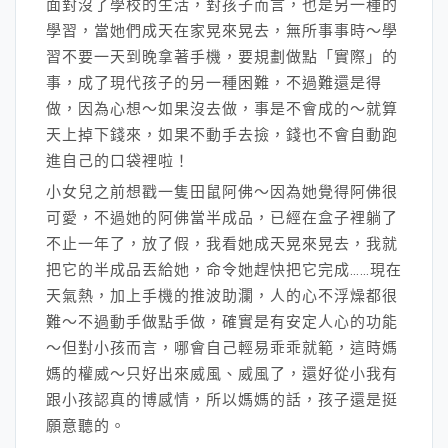
面對沒了學校的生活，對孩子而言，也是另一種的
學習，當她們成天在家晃來晃去，無所事事時～學
習不要一天到晚拿著手機，要規劃做點「實際」的
事，成了現代孩子的另一種困難，不過難還是得
做，因為心想～如果沒去做，事是不會成的～就算
天上掉下錢來，如果不動手去撿，錢也不會自動跑
進自己的口袋裡啦！
小女兒之前想戳一隻田鼠阿佛～因為她覺得阿佛很
可愛，不過她的阿佛當半成品，已經在盒子裡躺了
不止一年了，放了假，我看她成天晃來晃去，我就
把它的半成品丟給她，命令她趕快把它完成……現在
天氣熱，加上手機的推波助瀾，人的心不浮燥都很
難～不過動手做點手做，確實是有安定人心的功能
～但對小孩而言，哪會自己輕易乖乖就範，這時媽
媽的權威～只好出來威風、威風了，還好從小我有
跟小孩認真的博感情，所以媽媽的話，孩子還是挺
願意聽的。