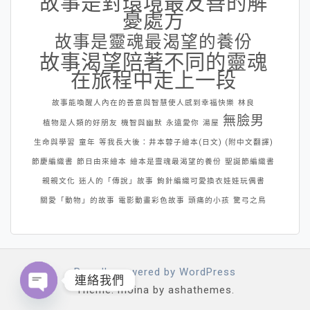
故事是對環境最友善的解
憂處方
故事是靈魂最渴望的養份
故事渴望陪著不同的靈魂
在旅程中走上一段
故事能喚醒人內在的善意與智慧使人感到幸福快樂
林良
無臉男
植物是人類的好朋友
機智與幽默
永遠愛你
湯屋
生命與學習
童年
等我長大後：井本蓉子繪本(日文) (附中文翻譯)
節慶編織書
節日由來繪本
繪本是靈魂最渴望的養份
聖誕節編織書
親親文化
迷人的「傳說」故事
鉤針編織可愛換衣娃娃玩偶書
關愛「動物」的故事
電影動畫彩色故事
頭痛的小孩
驚弓之鳥
Proudly powered by WordPress
連絡我們
Theme: moina by ashathemes.
Open chaty