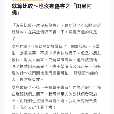
就算比較～也沒有傷害之「田鼠阿
佛」
「沒有比較～就沒有傷害」，這句話也不知道是誰
發明的，在某些情況下講一下，還挺有趣的就是
了。
女兒們從7月初就開始放暑假了，關於這點，小學
生一定很羡慕，不過小學也快放假了，但是小朋友
放假，對大人而言，究竟是該高興，還是該煩惱
呢？這就因人而異了，這不禁讓我又想起另一句有
趣的話～校門關比鬼門開更可怕……發明這句話的
人，確實很有才。
女兒放假了～這下子總算不會有〞作業／報告〞橫
在我跟她們之間了，我可以用力的對她們發號施
令，而她們也沒辦法再說～媽，我明天有報告要
交，我得去趕作業了哄！