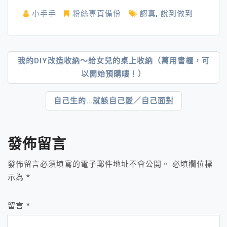
小手手
粉絲專頁備份
認真
,
說到做到
文
我的DIY改造收納～給女兒的桌上收納（萬用書櫃，可
以開始預購嘍！）
章
導
自己生的…就該自己愛／自己面對
覽
發佈留言
發佈留言必須填寫的電子郵件地址不會公開。
必填欄位標
示為
*
留言
*