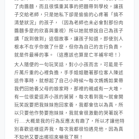
了肉醬麵，而且很慎重其事的把麵帶到學校，讓孩
子交給老師，只是她私下卻是偷偷的心疼著「搞不
清楚狀況」的孩子，（因為老師也未必會對那份肉
醬麵多麼的欣喜與重視）所以她就想說自己為孩子
講「說到做到」這個故事，讓孩子知道，即使別人
根本不在乎你做了什麼，但你為自己的言行負責，
就是件最棒的事。（這應該也算是亡羊補牢吧！）
大人隨便的一句玩笑話，對小小孩而言，可能是千
斤萬斤重的心裡負擔，手手姐姐聽著那位客人陳述
這件事時，就想起了自己小時候～每次媽媽如果帶
我們回她養父母的娘家時，那裡的親戚有一大堆，
有一位很愛逗弄小孩的舅舅，每次看到我～就會開
玩笑說要把我妹妹抱回家養，我都會信以為真，所
以只要他作勢要抱妹妹，我就會很激動的哭著說不
行……大概是我的行為反應太有趣了，所以才讓他特
別喜歡這樣逗弄我，每次我都很怕遇見他，因為真
不知他又要出哪招來嚇我了啊！