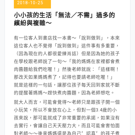
2018-10-25
小小孩的生活「無法／不需」過多的
繽紛與複雜～
有一位客人到書店找一本書～「說到做到」，本來
這位客人也不覺得「說到做到」這件事有多重要，
（因為現在的人都很愛練肖話）但是因為她的孩子
在學校跟老師說了一句～「我的媽媽在家裡都會煮
肉醬麵給我們吃喔！」然後老師就說：「這樣啊！
那改天如果媽媽煮了，記得也要請老師吃喔！」
就是這樣的一句話，讓那位孩子每天回到家就不斷
的提醒著媽媽～趕快煮肉醬麵，因為老師想吃。
就大人而言，可能會覺得～老師只是跟孩子開一個
小玩笑，所以不會放在心上，但對一個3.4歲的小
孩來說，那可能就成了非常重要的承諾，如果沒有
去實行，會讓自己天天壓力大，而且可能會害怕面
對老師～～後來媽媽還是為自己〞認真〞的孩子煮