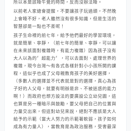
所以本是該睡午覺的時間，反而沒辦法睡。
以前老人家總會提醒，不要讓孩子玩過頭，不然晚
上會睡不好，老人雖然沒有很多知識，但是生活的
智慧卻是一點也不差呢！
孩子生命裡的前七年，給予他們最好的學習環境，
就是簡單、寧靜，（前七年的簡單、寧靜，可以讓
在未來該面對複雜時，有能力複雜）因為孩子沒有
大人以為的〞超能力〞，可以去面對、處理世界的
複雜，現今台灣～有各式各樣針對小小孩所開的課
程，這似乎也成了父母親教育孩子的美好選擇，
（多數人的選擇並不代表就是對的選擇，真心為孩
子好的人父母，就要有明辦是非、不被迷惑的能力
啊！）而政府也想方設法的要廣設公立幼兒園，這
也算是另一種暗示與鼓勵，要父母把自己的位置與
力量交出來，但這對幼兒來說，絕對不應該是大人
給予的示範（當大人努力的示範著軟弱，孩子如何
成為有力量人），當教育是為政治服務，受害最深