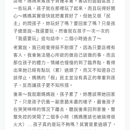
店裡，媽媽來幫孩子買幾本書。書店的遊戲區放了
一些玩具，孩子就在那裡玩了起來，而且玩得好開
心～媽媽其實很快就把書買好了，但她又很「民
主」的問孩子，妳玩好了嗎？要回家了嗎？只是孩
子總是說─我還要玩，然後就在孩子一次一次的
「我還要玩」這句話中，二個小時過去了～
老實說，我已經覺得挺不耐煩了，因為只要店裡有
客人，我會無法隨心所欲的做自己該做的事，而且
那位孩子的體力、情緒也慢慢的到了臨界點，看得
出來她已經有點玩（累）過頭了，而又不知道自己
該停止，媽媽的「假」民主並沒有真正的尊重到孩
子，反而讓孩子更不知所措。
後來～我就跟媽媽說，孩子累了，妳應該帶她回家
了，只是孩子仍舊一副意猶未盡的樣子，最後孩子
在哭哭啼啼的情況下離去，聽說後來回到家後，整
整失控的哭鬧了二個多小時（媽媽應該也被搞得很
火大）……孩子真的是玩不夠嗎？其實是累過頭了，