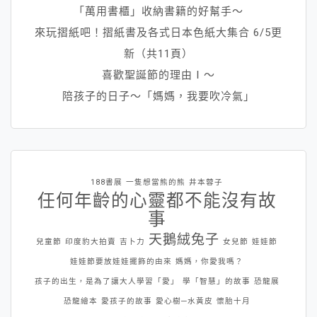
「萬用書櫃」收納書籍的好幫手～
來玩摺紙吧！摺紙書及各式日本色紙大集合 6/5更
新（共11頁）
喜歡聖誕節的理由Ⅰ～
陪孩子的日子～「媽媽，我要吹冷氣」
188書展
一隻想當熊的熊
井本蓉子
任何年齡的心靈都不能沒有故
事
天鵝絨兔子
兒童節
印度豹大拍賣
吉卜力
女兒節
娃娃節
娃娃節要放娃娃擺飾的由來
媽媽，你愛我嗎？
孩子的出生，是為了讓大人學習「愛」
學「智慧」的故事
恐龍展
恐龍繪本
愛孩子的故事
愛心樹─水黃皮
懷胎十月