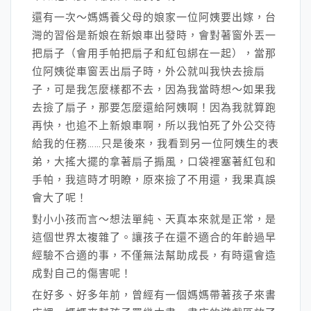
還有一次～媽媽養父母的娘家一位阿姨要出嫁，台
灣的習俗是新娘在新娘車出發時，會對著窗外丟一
把扇子（會用手帕把扇子和紅包綁在一起），當那
位阿姨從車窗丟出扇子時，外公就叫我快去撿扇
子，可是我怎麼樣都不去，因為我當時想～如果我
去撿了扇子，那要怎麼還給阿姨啊！因為我就算跑
再快，也追不上新娘車啊，所以我怕死了外公交待
給我的任務……只是後來，我看到另一位阿姨生的表
弟，大搖大擺的拿著扇子搧風，口袋裡塞著紅包和
手帕，我這時才明瞭，原來撿了不用還，我果真誤
會大了呢！
對小小孩而言～想法單純、天真本來就是正常，是
這個世界太複雜了。讓孩子在還不適合的年齡過早
經驗不合適的事，不僅無法幫助成長，有時還會造
成對自己的傷害呢！
在好多、好多年前，曾經有一個媽媽帶著孩子來書