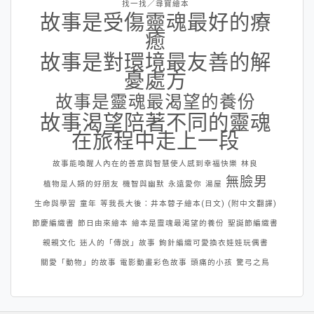
找一找／尋寶繪本
故事是受傷靈魂最好的療
癒
故事是對環境最友善的解
憂處方
故事是靈魂最渴望的養份
故事渴望陪著不同的靈魂
在旅程中走上一段
故事能喚醒人內在的善意與智慧使人感到幸福快樂
林良
無臉男
植物是人類的好朋友
機智與幽默
永遠愛你
湯屋
生命與學習
童年
等我長大後：井本蓉子繪本(日文) (附中文翻譯)
節慶編織書
節日由來繪本
繪本是靈魂最渴望的養份
聖誕節編織書
親親文化
迷人的「傳說」故事
鉤針編織可愛換衣娃娃玩偶書
關愛「動物」的故事
電影動畫彩色故事
頭痛的小孩
驚弓之鳥