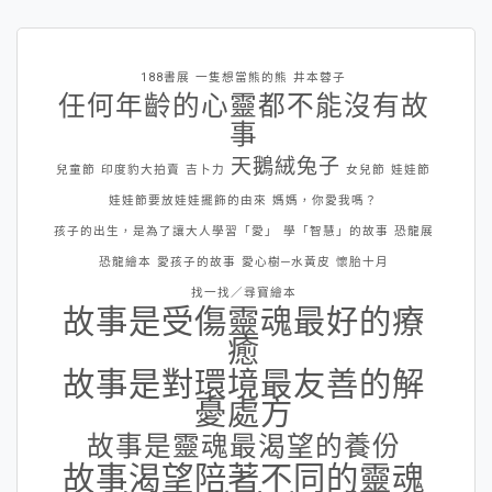
188書展
一隻想當熊的熊
井本蓉子
任何年齡的心靈都不能沒有故
事
天鵝絨兔子
兒童節
印度豹大拍賣
吉卜力
女兒節
娃娃節
娃娃節要放娃娃擺飾的由來
媽媽，你愛我嗎？
孩子的出生，是為了讓大人學習「愛」
學「智慧」的故事
恐龍展
恐龍繪本
愛孩子的故事
愛心樹─水黃皮
懷胎十月
找一找／尋寶繪本
故事是受傷靈魂最好的療
癒
故事是對環境最友善的解
憂處方
故事是靈魂最渴望的養份
故事渴望陪著不同的靈魂