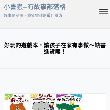
Skip
小書蟲─有故事部落格
to
故事是安撫、療癒靈魂的最佳藥方
content
Close
Menu
好玩的遊戲本，讓孩子在家有事做～缺書
進貨嘍！