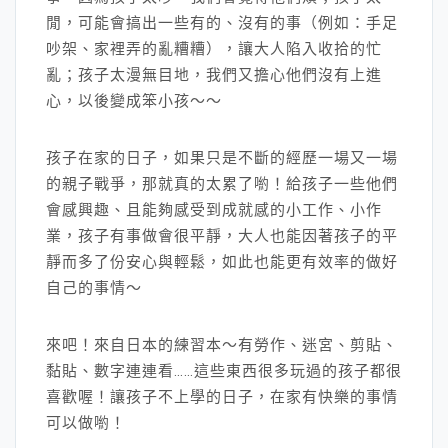
閒，可能會搞出一些有的、沒有的事（例如：手足
吵架、家裡弄的亂糟糟），讓大人陷入收拾的忙
亂；孩子太漫無目地，我們又擔心他們沒有上進
心，以後變成笨小孩～～
孩子在家的日子，如果只是不斷的經歷一場又一場
的親子戰爭，那就真的太累了喲！給孩子一些他們
會感興趣、且能夠感受到成就感的小工作、小作
業，孩子有事做會很平靜，大人也能因著孩子的平
靜而多了份安心與輕鬆，如此也能更有效率的做好
自己的事情～
來吧！來自日本的練習本～有勞作、迷宮、剪貼、
黏貼、數字連連看……這些東西很多玩過的孩子都很
喜歡喔！讓孩子不上學的日子，在家有快樂的事情
可以做喲！