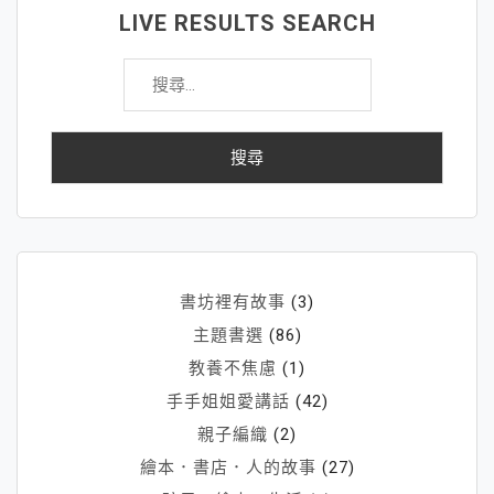
LIVE RESULTS SEARCH
搜
尋
關
鍵
字:
書坊裡有故事
(3)
主題書選
(86)
教養不焦慮
(1)
手手姐姐愛講話
(42)
親子編織
(2)
繪本．書店．人的故事
(27)