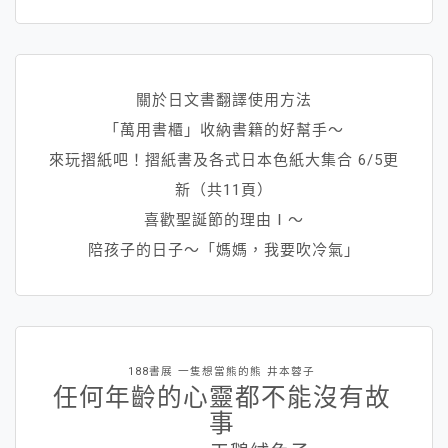
關於日文書翻譯使用方法
「萬用書櫃」收納書籍的好幫手～
來玩摺紙吧！摺紙書及各式日本色紙大集合 6/5更
新（共11頁）
喜歡聖誕節的理由Ⅰ～
陪孩子的日子～「媽媽，我要吹冷氣」
188書展
一隻想當熊的熊
井本蓉子
任何年齡的心靈都不能沒有故
事