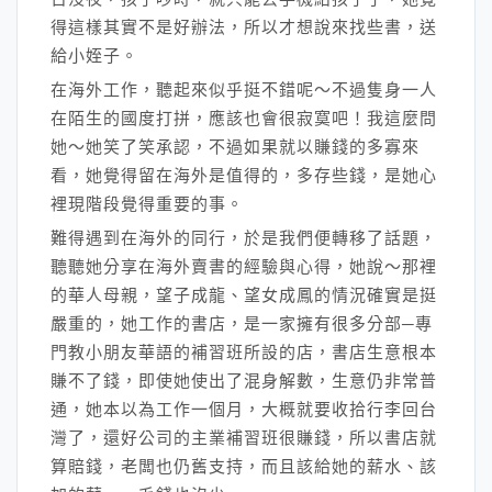
得這樣其實不是好辦法，所以才想說來找些書，送
給小姪子。
在海外工作，聽起來似乎挺不錯呢～不過隻身一人
在陌生的國度打拼，應該也會很寂寞吧！我這麼問
她～她笑了笑承認，不過如果就以賺錢的多寡來
看，她覺得留在海外是值得的，多存些錢，是她心
裡現階段覺得重要的事。
難得遇到在海外的同行，於是我們便轉移了話題，
聽聽她分享在海外賣書的經驗與心得，她說～那裡
的華人母親，望子成龍、望女成鳳的情況確實是挺
嚴重的，她工作的書店，是一家擁有很多分部─專
門教小朋友華語的補習班所設的店，書店生意根本
賺不了錢，即使她使出了混身解數，生意仍非常普
通，她本以為工作一個月，大概就要收拾行李回台
灣了，還好公司的主業補習班很賺錢，所以書店就
算賠錢，老闆也仍舊支持，而且該給她的薪水、該