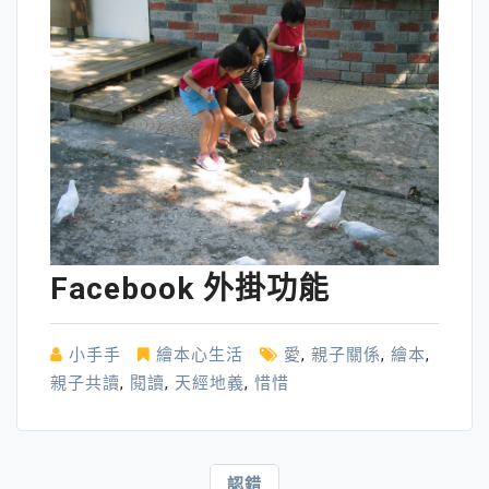
Facebook 外掛功能
小手手
繪本心生活
愛
,
親子關係
,
繪本
,
親子共讀
,
閱讀
,
天經地義
,
惜惜
文
認錯