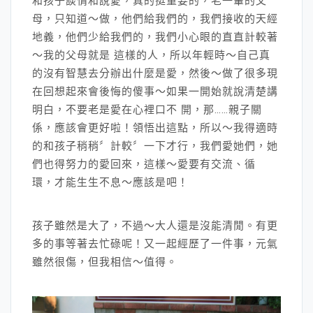
和孩子談情和說愛，真的挺重要的，老一輩的父
母，只知道～做，他們給我們的，我們接收的天經
地義，他們少給我們的，我們小心眼的直直計較著
～我的父母就是 這樣的人，所以年輕時～自己真
的沒有智慧去分辦出什麼是愛，然後～做了很多現
在回想起來會後悔的傻事～如果一開始就說清楚講
明白，不要老是愛在心裡口不 開，那……親子關
係，應該會更好啦！領悟出這點，所以～我得適時
的和孩子稍稍〞計較〞一下才行，我們愛她們，她
們也得努力的愛回來，這樣～愛要有交流、循
環，才能生生不息～應該是吧！
孩子雖然是大了，不過～大人還是沒能清閒。有更
多的事等著去忙碌呢！又一起經歷了一件事，元氣
雖然很傷，但我相信～值得。