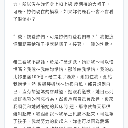
力，所以沒在妳們身上扣上過 度期待的大帽子，
可是～妳們現在的模樣，如果妳們是我～會不會看
了很傷心？
〞爸、媽愛妳們，可是妳們有愛我們嗎？〞我把這
個問題丟給孩子後就閉嘴了。接著，一陣的沈默。
老二看我不說話，於是打破沈默，她問我～可以惜
惜嗎？我說～我給妳惜惜，那誰給我惜惜，我的心
比妳更痛100倍。老二走了過來，她抱住我，她給
我惜惜，然 後邊哭邊說～她很自私，都只想到自
己，沒有想過媽媽會難過，她跟我道歉，她自己列
出好幾項的可惡行為，然後承諾自己會改進，後來
我順便和她討論她的起床問 題，那傢伙每天都很
難叫起床，我跟她說～我早上也爬不起來，可是為
了孩子，我就努力的爬起床，妳也可以因為愛媽