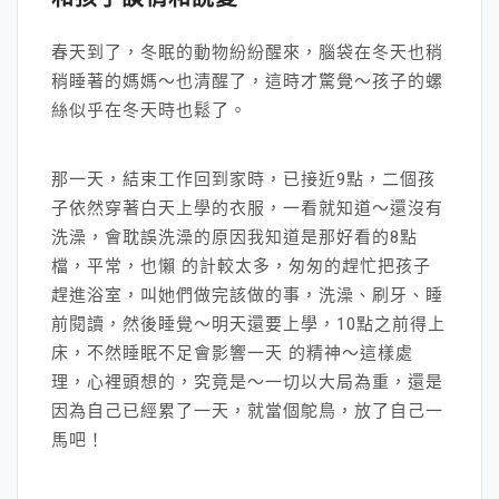
春天到了，冬眠的動物紛紛醒來，腦袋在冬天也稍
稍睡著的媽媽～也清醒了，這時才驚覺～孩子的螺
絲似乎在冬天時也鬆了。
那一天，結束工作回到家時，已接近9點，二個孩
子依然穿著白天上學的衣服，一看就知道～還沒有
洗澡，會耽誤洗澡的原因我知道是那好看的8點
檔，平常，也懶 的計較太多，匆匆的趕忙把孩子
趕進浴室，叫她們做完該做的事，洗澡、刷牙、睡
前閱讀，然後睡覺～明天還要上學，10點之前得上
床，不然睡眠不足會影響一天 的精神～這樣處
理，心裡頭想的，究竟是～一切以大局為重，還是
因為自己已經累了一天，就當個鴕鳥，放了自己一
馬吧！