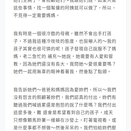
她們生病了，會照顧她們～我跟她們說，如果只是
這些事情，找一個幫傭的阿姨就可以做了，所以，
不見得一定需要媽媽。
我有時是一個很冷酷的母親，雖然不會出手打孩
子，不過我這種冷吱吱的態度，也挺嚇人的～我的
孩子其實也很可憐的呢！孩子發現自己說服不了媽
媽，老二急忙的 補充～她說，她需要有人愛和管
教，因為她們還沒有長大，我問她～愛很重要嗎？
她們一起用無辜的眼神看著我，然後點了點頭。
我告訴她們～爸爸和媽媽因為愛妳們，所以～我們
沒有怨言的照顧著妳們，我們認真的付出，妳們有
聽過我們喊過累還是抱怨的說了什麼嗎？我們付出
這麼多後，難 道會是希望看到自己的孩子，成天
只想像顆馬鈴薯一樣賴在沙發上，盯著電視看，或
是什麼事都不想做～然後呆呆的。我們怕給妳們壓