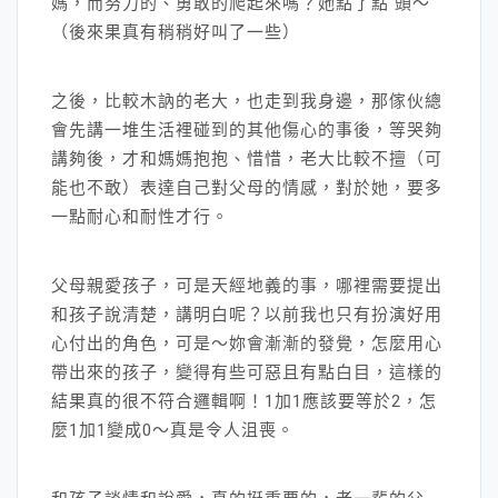
媽，而努力的、勇敢的爬起來嗎？她點了點 頭～
（後來果真有稍稍好叫了一些）
之後，比較木訥的老大，也走到我身邊，那傢伙總
會先講一堆生活裡碰到的其他傷心的事後，等哭夠
講夠後，才和媽媽抱抱、惜惜，老大比較不擅（可
能也不敢）表達自己對父母的情感，對於她，要多
一點耐心和耐性才行。
父母親愛孩子，可是天經地義的事，哪裡需要提出
和孩子說清楚，講明白呢？以前我也只有扮演好用
心付出的角色，可是～妳會漸漸的發覺，怎麼用心
帶出來的孩子，變得有些可惡且有點白目，這樣的
結果真的很不符合邏輯啊！1加1應該要等於2，怎
麼1加1變成0～真是令人沮喪。