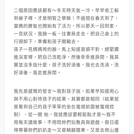
二個原因應該都有～冬天時天氣一冷，早早收工躲
到被子裡，才是明智之舉嘛！不過現在春天到了，
當媽的脾氣也開始有了活力，所以那天一回到家，
一見狀況，我臉一板，往書房走去，把自己身上的
行頭卸下，準備和孩子開戰去。
孩子一見媽媽垮的臉，馬上知道苗頭不對，趕緊鑽
進浴室裡，把自己洗乾淨，然後乖乖進房間，我其
實並沒多說什麼，孩子洗好澡後，我也去洗澡，洗
好澡後，我走進房間。
我先是感慨的發言～我對孩子說，如果早知道用心
與不用心對待孩子的結果，其實都是相同（結果就
是看到自己的孩子笨笨的坐在電視前面被電視控
制），從一開 始，我就應該要輕鬆點才是～我不
用每天讀故事，不用陪妳們玩教具與遊戲，假日還
得帶著妳們趴趴走～又是騎腳踏車，又是去爬山運