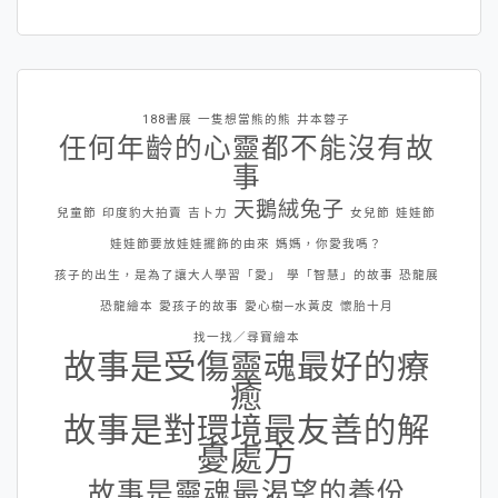
188書展
一隻想當熊的熊
井本蓉子
任何年齡的心靈都不能沒有故
事
天鵝絨兔子
兒童節
印度豹大拍賣
吉卜力
女兒節
娃娃節
娃娃節要放娃娃擺飾的由來
媽媽，你愛我嗎？
孩子的出生，是為了讓大人學習「愛」
學「智慧」的故事
恐龍展
恐龍繪本
愛孩子的故事
愛心樹─水黃皮
懷胎十月
找一找／尋寶繪本
故事是受傷靈魂最好的療
癒
故事是對環境最友善的解
憂處方
故事是靈魂最渴望的養份