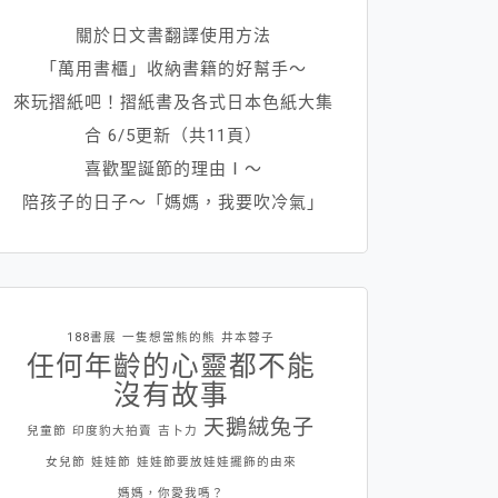
關於日文書翻譯使用方法
「萬用書櫃」收納書籍的好幫手～
來玩摺紙吧！摺紙書及各式日本色紙大集
合 6/5更新（共11頁）
喜歡聖誕節的理由Ⅰ～
陪孩子的日子～「媽媽，我要吹冷氣」
188書展
一隻想當熊的熊
井本蓉子
任何年齡的心靈都不能
沒有故事
天鵝絨兔子
兒童節
印度豹大拍賣
吉卜力
女兒節
娃娃節
娃娃節要放娃娃擺飾的由來
媽媽，你愛我嗎？