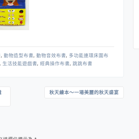
書
,
動物造型布書
,
動物音效布書
,
多功能連環床圍布
,
生活技能遊戲書
,
經典操作布書
,
跳跳布書
織
秋天繪本～一場美麗的秋天盛宴