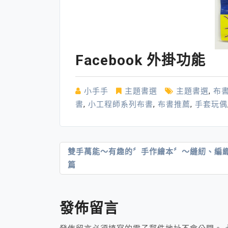
Facebook 外掛功能
小手手
主題書選
主題書選
,
布
書
,
小工程師系列布書
,
布書推薦
,
手套玩偶
文
雙手萬能～有趣的〞手作繪本〞～縫紉、編
篇
章
導
覽
發佈留言