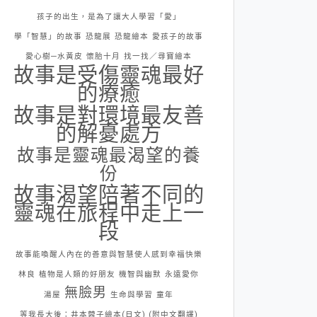
孩子的出生，是為了讓大人學習「愛」
學「智慧」的故事
恐龍展
恐龍繪本
愛孩子的故事
愛心樹─水黃皮
懷胎十月
找一找／尋寶繪本
故事是受傷靈魂最好
的療癒
故事是對環境最友善
的解憂處方
故事是靈魂最渴望的養
份
故事渴望陪著不同的
靈魂在旅程中走上一
段
故事能喚醒人內在的善意與智慧使人感到幸福快樂
林良
植物是人類的好朋友
機智與幽默
永遠愛你
無臉男
湯屋
生命與學習
童年
等我長大後：井本蓉子繪本(日文) (附中文翻譯)