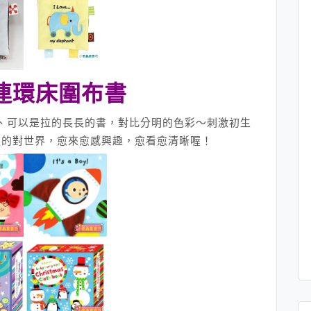
連環床圍布書
、可以是拉的長長的書，對比分明的色彩～刺激初生
慢的對世界，愈來愈感興趣，愈看愈清晰喔！