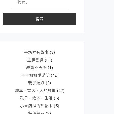
尋
關
鍵
字:
書坊裡有故事
(3)
主題書選
(86)
教養不焦慮
(1)
手手姐姐愛講話
(42)
親子編織
(2)
繪本．書店．人的故事
(27)
孩子．繪本．生活
(5)
小書店裡的輕鬆事
(5)
特價書區
(8)