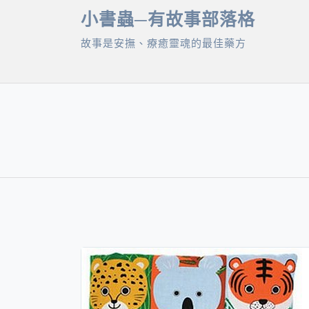
Skip
小書蟲─有故事部落格
to
故事是安撫、療癒靈魂的最佳藥方
content