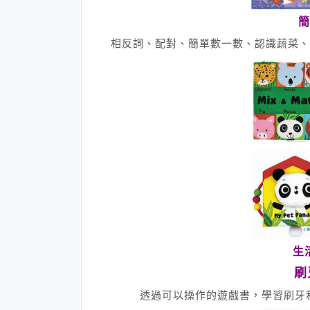
簡
相反詞、配對、簡單數一數、認識蔬菜、
生
刷
透過可以操作的遊戲書，學習刷牙