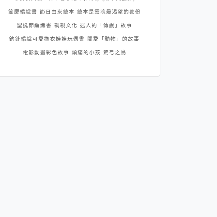
節慶編織書
節日由來繪本
繪本是靈魂最渴望的養份
聖誕節編織書
親親文化
迷人的「傳說」故事
鉤針編織可愛換衣娃娃玩偶書
關愛「動物」的故事
電影動畫彩色故事
頭痛的小孩
驚弓之鳥