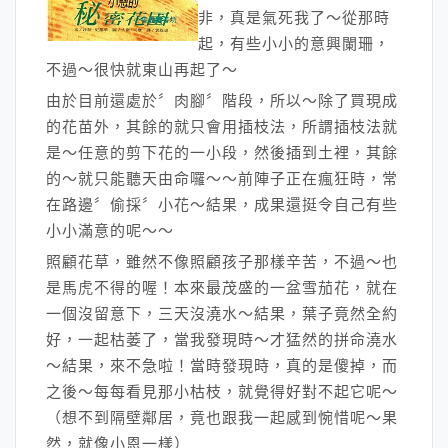
非，真是氣死我了～從那時
起，有些小小的意興闌珊，
不過～很快就東山再起了～
由於目前還處於〞肉腳〞階段，所以～除了買現成
的花苗外，其餘的就只會用插枝法，所謂插枝法就
是～任意的剪下花的一小段，然後插到土裡，其餘
的～就只能聽天由命囉～～前陣子正在瘋狂時，常
在路邊〞偷採〞小花～結果，成果還挺令自己有些
小小滿意的呢～～
照顧花草，雖然不像照顧孩子那樣辛苦，不過～也
是馬虎不得的喔！本來最茂盛的一盆雪茄花，就在
一個沒留意下，三天沒澆水～結果，葉子竟然全約
好，一起枯萎了，當我發現時～才猛然的拼命澆水
～結果，來不急啦！當時發現時，真的是傻掉，而
之後～每每看見那小枯枝，就覺得好對不起它呢～
（想不到隔壁鄰居，竟也跟我一起感到惋惜呢～果
然，就像小恩一樣）