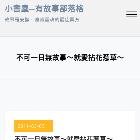
Skip
小書蟲─有故事部落格
to
故事是安撫、療癒靈魂的最佳藥方
content
Close
Menu
不可一日無故事～就愛拈花惹草～
2011-03-05
不可一日無故事～就愛拈花惹草～