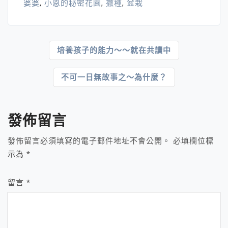
婆婆
,
小恩的秘密花園
,
撒種
,
盆栽
文
培養孩子的能力～～就在共讀中
章
不可一日無故事之～為什麼？
導
覽
發佈留言
發佈留言必須填寫的電子郵件地址不會公開。
必填欄位標
示為
*
留言
*