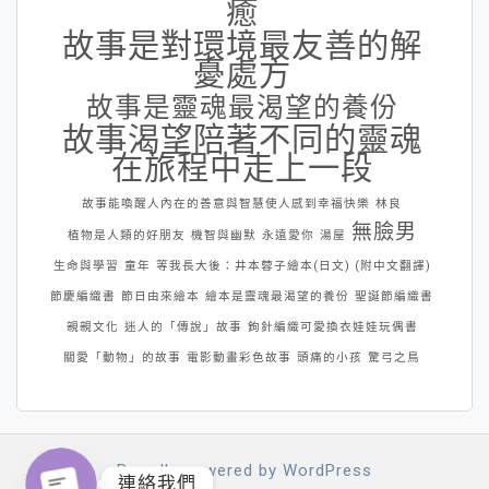
癒
故事是對環境最友善的解
憂處方
故事是靈魂最渴望的養份
故事渴望陪著不同的靈魂
在旅程中走上一段
故事能喚醒人內在的善意與智慧使人感到幸福快樂
林良
無臉男
植物是人類的好朋友
機智與幽默
永遠愛你
湯屋
生命與學習
童年
等我長大後：井本蓉子繪本(日文) (附中文翻譯)
節慶編織書
節日由來繪本
繪本是靈魂最渴望的養份
聖誕節編織書
親親文化
迷人的「傳說」故事
鉤針編織可愛換衣娃娃玩偶書
關愛「動物」的故事
電影動畫彩色故事
頭痛的小孩
驚弓之鳥
Proudly powered by WordPress
連絡我們