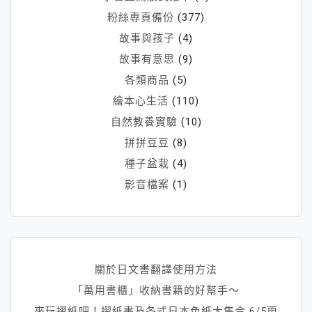
粉絲專頁備份
(377)
故事與孩子
(4)
故事有意思
(9)
各類商品
(5)
繪本心生活
(110)
自然教養實驗
(10)
拼拼豆豆
(8)
種子盆栽
(4)
影音檔案
(1)
關於日文書翻譯使用方法
「萬用書櫃」收納書籍的好幫手～
來玩摺紙吧！摺紙書及各式日本色紙大集合 6/5更