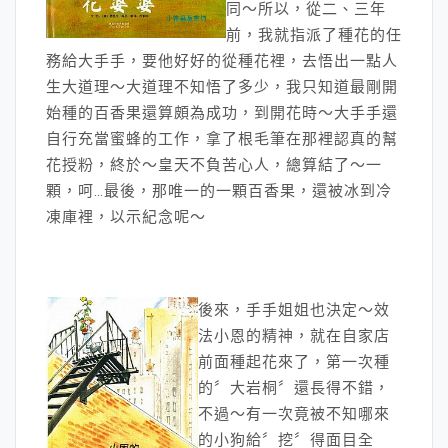
同～所以，從二、三年
前，我就指派了種花的任
務給大手手，要他好好的從種花裡，去悟出一點人
生大道理～大道理不知悟了多少，我只知道最剛開
始種的百香果還算頗為成功，到開花時～大手手還
自行充當蜜蜂的工作，拿了根毛筆在那裡認真的幫
花授粉，終於～皇天不負苦心人，總算結了～一
顆，呵…最後，那唯一的一顆百香果，還被冰到冷
凍庫裡，以示紀念呢～
後來，手手姐姐也決定～效
法小恩的精神，就在自家店
前面種起花來了，第一次種
的〞大岩桐〞還長得不錯，
不過～有一次竟被不知哪來
的小狗給〞挖〞得面目全