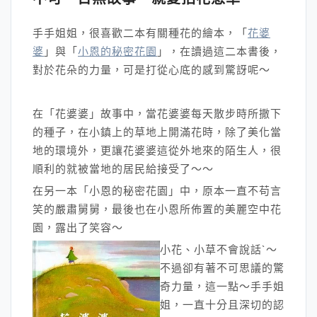
手手姐姐，很喜歡二本有關種花的繪本，「
花婆
婆
」與「
小恩的秘密花園
」，在讀過這二本書後，
對於花朵的力量，可是打從心底的感到驚訝呢～
在「花婆婆」故事中，當花婆婆每天散步時所撒下
的種子，在小鎮上的草地上開滿花時，除了美化當
地的環境外，更讓花婆婆這從外地來的陌生人，很
順利的就被當地的居民給接受了～～
在另一本「小恩的秘密花園」中，原本一直不苟言
笑的嚴肅舅舅，最後也在小恩所佈置的美麗空中花
園，露出了笑容～
小花、小草不會說話`～
不過卻有著不可思議的驚
奇力量，這一點～手手姐
姐，一直十分且深切的認