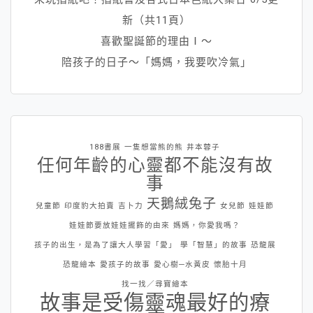
新（共11頁）
喜歡聖誕節的理由Ⅰ～
陪孩子的日子～「媽媽，我要吹冷氣」
188書展
一隻想當熊的熊
井本蓉子
任何年齡的心靈都不能沒有故
事
天鵝絨兔子
兒童節
印度豹大拍賣
吉卜力
女兒節
娃娃節
娃娃節要放娃娃擺飾的由來
媽媽，你愛我嗎？
孩子的出生，是為了讓大人學習「愛」
學「智慧」的故事
恐龍展
恐龍繪本
愛孩子的故事
愛心樹─水黃皮
懷胎十月
找一找／尋寶繪本
故事是受傷靈魂最好的療