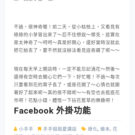
不過，很神奇喔！前二天，從小枯枝上，又看見有
綠綠的小芽冒出來了～忍不住想說～傑克，這實在
是太神奇了～呵呵～真是好開心，還好當時沒就此
把它給丟了，要不然就沒辦法看見這奇蹟了呢～～
現在每天早上開店時，一定不能忘記澆花～然後～
還得有空時去關心它們一下，好忙喔！不過～每次
只要看到花的葉子長了，或是花開了～心情也就跟
著好了起來呢～真的很不錯呢～～有空也去逛逛花
市吧！花點小錢，體悟一下拈花惹草的樂趣吧！
Facebook 外掛功能
小手手
手手姐姐愛講話
綠化
,
繪本
,
花