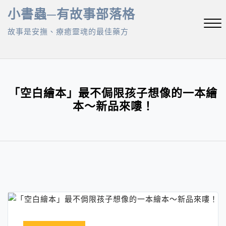
Skip
小書蟲─有故事部落格
to
故事是安撫、療癒靈魂的最佳藥方
content
Close
Menu
「空白繪本」最不侷限孩子想像的一本繪
本～新品來嘍！