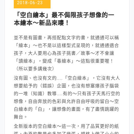
2018-06-23
「空白繪本」最不侷限孩子想像的一
本繪本～新品來嘍！
並不是有圖畫，再搭配點文字的書，就通通可以稱
「繪本」～也不是以這樣型式呈現的，就通通適合
孩子，大人要用心為孩子挑書／故事～才不會讓
「讀繪本」，變成「毒繪本」～這點很重要喔！
（所以要多講幾次）
沒有圖、也沒有文的……「空白繪本」，它沒有大人
想要給予的（錯誤）企圖，也沒有想塞爆孩子腦袋
的一堆（知識）教導……有的～只有孩子天馬行空的
想像，自由奔放的色彩與允許自由呼吸的留白～空
白繪本的「白」，讓想像的畫面，有了盡情跳躍的
舞台。
全新版本的空白繪本～這一次，用了品質更好的紙
張，內頁的數量也多加了幾張，規格上做了小小的