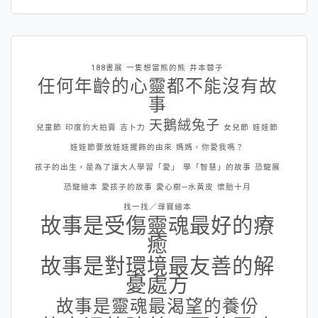
188書展
一隻想當熊的熊
井本蓉子
任何年齡的心靈都不能沒有故
事
天鵝絨兔子
兒童節
印度豹大拍賣
吉卜力
女兒節
娃娃節
娃娃節要放娃娃擺飾的由來
媽媽，你愛我嗎？
孩子的出生，是為了讓大人學習「愛」
學「智慧」的故事
恐龍展
恐龍繪本
愛孩子的故事
愛心樹─水黃皮
懷胎十月
找一找／尋寶繪本
故事是受傷靈魂最好的療
癒
故事是對環境最友善的解
憂處方
故事是靈魂最渴望的養份