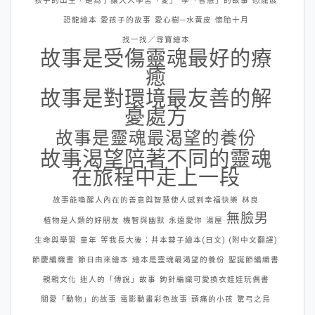
孩子的出生，是為了讓大人學習「愛」
學「智慧」的故事
恐龍展
恐龍繪本
愛孩子的故事
愛心樹─水黃皮
懷胎十月
找一找／尋寶繪本
故事是受傷靈魂最好的療
癒
故事是對環境最友善的解
憂處方
故事是靈魂最渴望的養份
故事渴望陪著不同的靈魂
在旅程中走上一段
故事能喚醒人內在的善意與智慧使人感到幸福快樂
林良
無臉男
植物是人類的好朋友
機智與幽默
永遠愛你
湯屋
生命與學習
童年
等我長大後：井本蓉子繪本(日文) (附中文翻譯)
節慶編織書
節日由來繪本
繪本是靈魂最渴望的養份
聖誕節編織書
親親文化
迷人的「傳說」故事
鉤針編織可愛換衣娃娃玩偶書
關愛「動物」的故事
電影動畫彩色故事
頭痛的小孩
驚弓之鳥