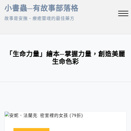
Skip
小書蟲─有故事部落格
to
故事是安撫、療癒靈魂的最佳藥方
content
Close
Menu
「生命力量」繪本─掌握力量，創造美麗
生命色彩