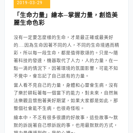
2019-03-29
「生命力量」繪本─掌握力量，創造美
麗生命色彩
沒有一定要怎麼樣的生命，才是最正確或最美好
的……因為生命因著不同的人，不同的生命境遇而精
彩，所以每一段生命，都是值得歌頌的。只是～隨
著科技的發達，機器取代了人力，人的力量，在一
點一滴的情況下，因著環境的氛圍影響，可能不知
不覺中，會忘記了自己該有的力量。
當人看不見自己的力量，身體和心靈會生病，沒有
了樂於耕耘著每一個當下的能力，對未來，自然無
法樂觀且懷抱著美好期望，如果大家都是如此，那
整個社會能不生病，也很奇怪啦。
繪本中，不乏有很多很讚的好故事，這些故事～默
默的訴說著自己想訴說的事，也用最默默的方式，
把力量傳遞到你、我的心裡～