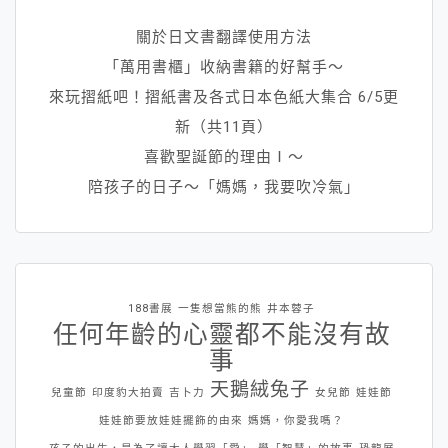
關於日文書翻譯使用方法
「萬用書櫃」收納書籍的好幫手～
來玩摺紙吧！摺紙書及各式日本色紙大集合 6/5更
新（共11頁）
喜歡聖誕節的理由Ⅰ～
陪孩子的日子～「媽媽，我要吹冷氣」
188書展
一隻想當熊的熊
井本蓉子
任何年齡的心靈都不能沒有故
事
天鵝絨兔子
兒童節
印度豹大拍賣
吉卜力
女兒節
娃娃節
娃娃節要放娃娃擺飾的由來
媽媽，你愛我嗎？