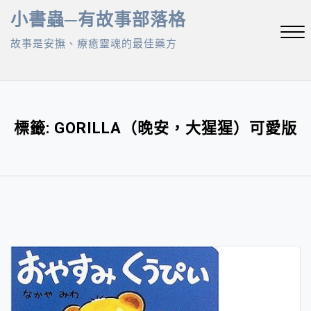
Skip
小書蟲─有故事部落格
to
故事是安撫、療癒靈魂的最佳藥方
content
Close
Menu
標籤:
GORILLA（晚安，大猩猩）可愛版