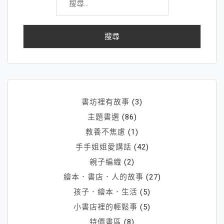
尋
本
關
鍵
字:
書坊裡有故事
(3)
主題書選
(86)
教養不焦慮
(1)
手手姐姐愛講話
(42)
親子編織
(2)
繪本．書店．人的故事
(27)
孩子．繪本．生活
(5)
小書店裡的輕鬆事
(5)
特價書區
(8)