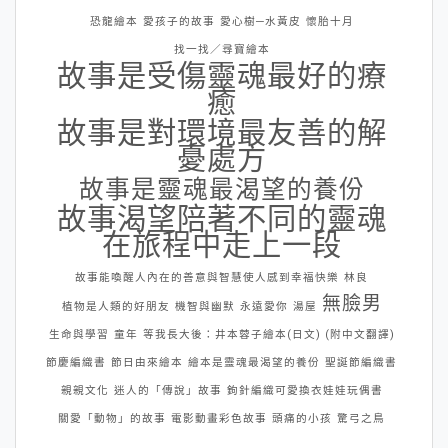
恐龍繪本
愛孩子的故事
愛心樹─水黃皮
懷胎十月
找一找／尋寶繪本
故事是受傷靈魂最好的療
癒
故事是對環境最友善的解
憂處方
故事是靈魂最渴望的養份
故事渴望陪著不同的靈魂
在旅程中走上一段
故事能喚醒人內在的善意與智慧使人感到幸福快樂
林良
無臉男
植物是人類的好朋友
機智與幽默
永遠愛你
湯屋
生命與學習
童年
等我長大後：井本蓉子繪本(日文) (附中文翻譯)
節慶編織書
節日由來繪本
繪本是靈魂最渴望的養份
聖誕節編織書
親親文化
迷人的「傳說」故事
鉤針編織可愛換衣娃娃玩偶書
關愛「動物」的故事
電影動畫彩色故事
頭痛的小孩
驚弓之鳥