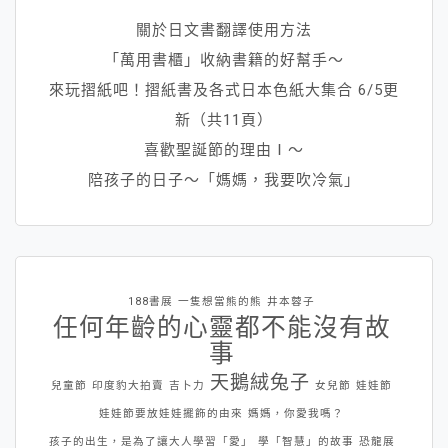
關於日文書翻譯使用方法
「萬用書櫃」收納書籍的好幫手～
來玩摺紙吧！摺紙書及各式日本色紙大集合 6/5更
新（共11頁）
喜歡聖誕節的理由Ⅰ～
陪孩子的日子～「媽媽，我要吹冷氣」
188書展
一隻想當熊的熊
井本蓉子
任何年齡的心靈都不能沒有故
事
天鵝絨兔子
兒童節
印度豹大拍賣
吉卜力
女兒節
娃娃節
娃娃節要放娃娃擺飾的由來
媽媽，你愛我嗎？
孩子的出生，是為了讓大人學習「愛」
學「智慧」的故事
恐龍展