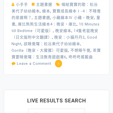
小手手
主題書選
唱給寶寶的歌：松谷
美代子幼幼繪本
,
繪本
,
寶寶成長繪本Ⅰ-4：不睡覺
的是誰啊？
,
主題書選
,
小雞繪本Ⅳ 小雞，晚安
,
童
書
,
庫比熊熊生活繪本4：晚安，庫比
,
10 Minutes
till Bedtime（可愛版）
,
晚安繪本
,
14隻老鼠晚安
（日文版附中文翻譯）
,
晚安：小貓丹丹2
,
Good
Night
,
該睡覺囉：松谷美代子幼幼繪本
,
Gorilla（晚安，大猩猩）可愛版
,
不想睡午覺
,
乖寶
寶要睡覺囉：生活教育遊戲書6
,
咚咚咚搖籃曲
on
Leave a Comment
親
親
寶
貝
晚
LIVE RESULTS SEARCH
安
搜
繪