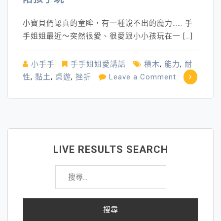
小寶貝們認真的童眸，有一種說不出的魔力…… 手
手姐姐最近～突然很愛、很愛跟小小孩玩在一 […]
小手手
手手姐姐愛講話
積木
,
能力
,
耐
on
性
,
黏土
,
桌遊
,
挫折
Leave a Comment
陪
孩
子
玩
LIVE RESULTS SEARCH
搜
尋
關
鍵
字: