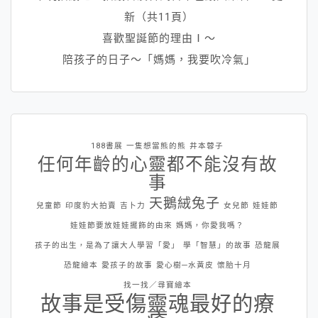
新（共11頁）
喜歡聖誕節的理由Ⅰ～
陪孩子的日子～「媽媽，我要吹冷氣」
188書展
一隻想當熊的熊
井本蓉子
任何年齡的心靈都不能沒有故
事
天鵝絨兔子
兒童節
印度豹大拍賣
吉卜力
女兒節
娃娃節
娃娃節要放娃娃擺飾的由來
媽媽，你愛我嗎？
孩子的出生，是為了讓大人學習「愛」
學「智慧」的故事
恐龍展
恐龍繪本
愛孩子的故事
愛心樹─水黃皮
懷胎十月
找一找／尋寶繪本
故事是受傷靈魂最好的療