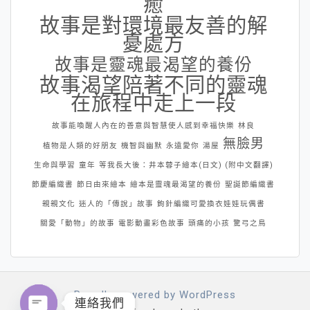
癒
故事是對環境最友善的解
憂處方
故事是靈魂最渴望的養份
故事渴望陪著不同的靈魂
在旅程中走上一段
故事能喚醒人內在的善意與智慧使人感到幸福快樂
林良
無臉男
植物是人類的好朋友
機智與幽默
永遠愛你
湯屋
生命與學習
童年
等我長大後：井本蓉子繪本(日文) (附中文翻譯)
節慶編織書
節日由來繪本
繪本是靈魂最渴望的養份
聖誕節編織書
親親文化
迷人的「傳說」故事
鉤針編織可愛換衣娃娃玩偶書
關愛「動物」的故事
電影動畫彩色故事
頭痛的小孩
驚弓之鳥
Proudly powered by WordPress
連絡我們