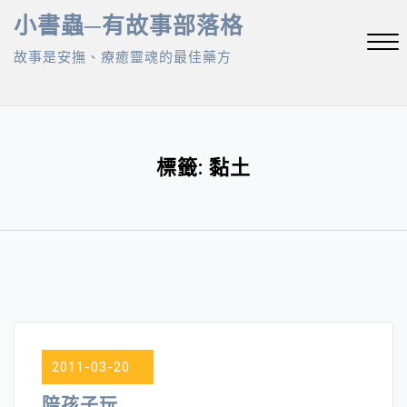
Skip
小書蟲─有故事部落格
to
故事是安撫、療癒靈魂的最佳藥方
content
Close
Menu
標籤:
黏土
2011-03-20
陪孩子玩