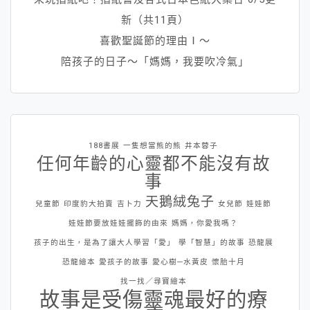
新（共11頁）
喜歡聖誕節的理由Ⅰ～
陪孩子的日子～「媽媽，我要吹冷氣」
188書展
一隻想當熊的熊
井本蓉子
任何年齡的心靈都不能沒有故
事
天鵝絨兔子
兒童節
印度豹大拍賣
吉卜力
女兒節
娃娃節
娃娃節要放娃娃擺飾的由來
媽媽，你愛我嗎？
孩子的出生，是為了讓大人學習「愛」
學「智慧」的故事
恐龍展
恐龍繪本
愛孩子的故事
愛心樹─水黃皮
懷胎十月
找一找／尋寶繪本
故事是受傷靈魂最好的療