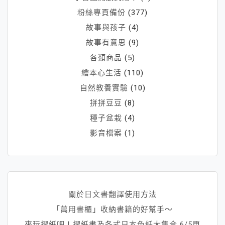
粉絲專頁備份
(377)
故事與孩子
(4)
故事有意思
(9)
各類商品
(5)
繪本心生活
(110)
自然教養實驗
(10)
拼拼豆豆
(8)
種子盆栽
(4)
影音檔案
(1)
關於日文書翻譯使用方法
「萬用書櫃」收納書籍的好幫手～
來玩摺紙吧！摺紙書及各式日本色紙大集合 6/5更