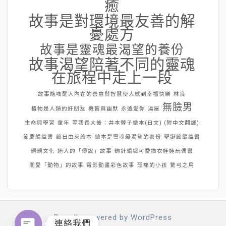
癒
故事是對環境最友善的解
憂處方
故事是靈魂最渴望的養份
故事渴望陪著不同的靈魂
在旅程中走上一段
故事能喚醒人內在的善意與智慧使人感到幸福快樂
林良
無臉男
植物是人類的好朋友
機智與幽默
永遠愛你
湯屋
生命與學習
童年
等我長大後：井本蓉子繪本(日文) (附中文翻譯)
節慶編織書
節日由來繪本
繪本是靈魂最渴望的養份
聖誕節編織書
親親文化
迷人的「傳說」故事
鉤針編織可愛換衣娃娃玩偶書
關愛「動物」的故事
電影動畫彩色故事
頭痛的小孩
驚弓之鳥
Proudly powered by WordPress
連絡我們