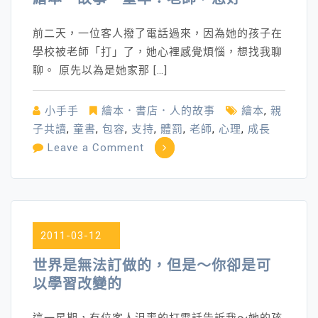
前二天，一位客人撥了電話過來，因為她的孩子在
學校被老師「打」了，她心裡感覺煩惱，想找我聊
聊。 原先以為是她家那 […]
小手手
繪本．書店．人的故事
繪本
,
親
子共讀
,
童書
,
包容
,
支持
,
體罰
,
老師
,
心理
,
成長
on
Leave a Comment
繪
本．
故
事．
2011-03-12
童
年：
世界是無法訂做的，但是～你卻是可
老
以學習改變的
師，
您