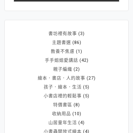
卻
是
可
以
書坊裡有故事
(3)
學
主題書選
(86)
習
教養不焦慮
(1)
改
手手姐姐愛講話
(42)
變
的
親子編織
(2)
繪本．書店．人的故事
(27)
孩子．繪本．生活
(5)
小書店裡的輕鬆事
(5)
特價書區
(8)
收納用品
(10)
山居童年生活
(4)
小書蟲開放式繪本
(4)