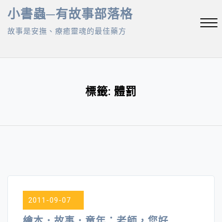
Skip
小書蟲─有故事部落格
to
故事是安撫、療癒靈魂的最佳藥方
content
Close
Menu
標籤:
體罰
2011-09-07
繪本．故事．童年：老師，您好