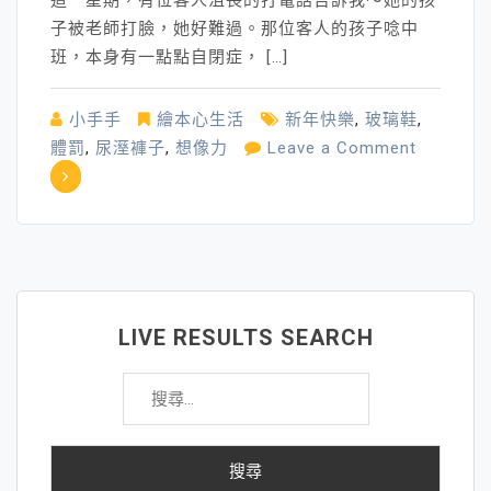
這一星期，有位客人沮喪的打電話告訴我～她的孩
好
子被老師打臉，她好難過。那位客人的孩子唸中
班，本身有一點點自閉症， […]
小手手
繪本心生活
新年快樂
,
玻璃鞋
,
on
體罰
,
尿溼褲子
,
想像力
Leave a Comment
世
界
是
無
法
訂
LIVE RESULTS SEARCH
做
搜
的，
尋
但
關
是
鍵
～
字:
你