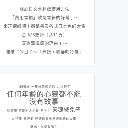
關於日文書翻譯使用方法
「萬用書櫃」收納書籍的好幫手～
來玩摺紙吧！摺紙書及各式日本色紙大集
合 6/5更新（共11頁）
喜歡聖誕節的理由Ⅰ～
陪孩子的日子～「媽媽，我要吹冷氣」
188書展
一隻想當熊的熊
井本蓉子
任何年齡的心靈都不能
沒有故事
天鵝絨兔子
兒童節
印度豹大拍賣
吉卜力
女兒節
娃娃節
娃娃節要放娃娃擺飾的由來
媽媽，你愛我嗎？