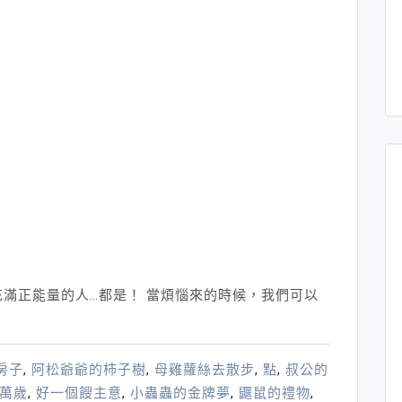
滿正能量的人…都是！ 當煩惱來的時候，我們可以
房子
,
阿松爺爺的柿子樹
,
母雞蘿絲去散步
,
點
,
叔公的
萬歲
,
好一個餿主意
,
小蟲蟲的金牌夢
,
鼴鼠的禮物
,