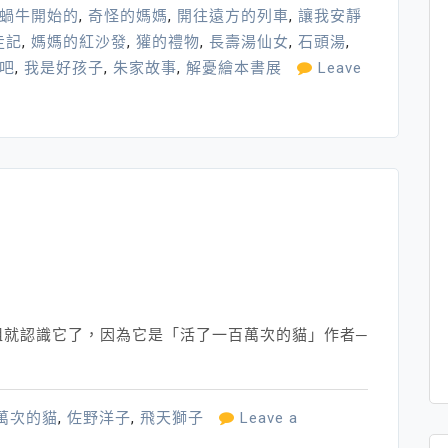
蝸牛開始的
,
奇怪的媽媽
,
開往遠方的列車
,
讓我安靜
走記
,
媽媽的紅沙發
,
獾的禮物
,
長壽湯仙女
,
石頭湯
,
吧
,
我是好孩子
,
朱家故事
,
解憂繪本書展
Leave
姐就認識它了，因為它是「活了一百萬次的貓」作者─
萬次的貓
,
佐野洋子
,
飛天獅子
Leave a