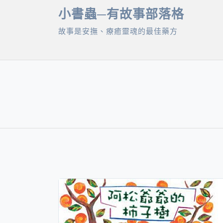
Skip
小書蟲─有故事部落格
to
故事是安撫、療癒靈魂的最佳藥方
content