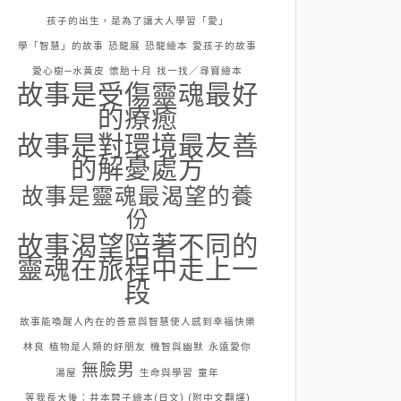
孩子的出生，是為了讓大人學習「愛」
學「智慧」的故事
恐龍展
恐龍繪本
愛孩子的故事
愛心樹─水黃皮
懷胎十月
找一找／尋寶繪本
故事是受傷靈魂最好
的療癒
故事是對環境最友善
的解憂處方
故事是靈魂最渴望的養
份
故事渴望陪著不同的
靈魂在旅程中走上一
段
故事能喚醒人內在的善意與智慧使人感到幸福快樂
林良
植物是人類的好朋友
機智與幽默
永遠愛你
無臉男
湯屋
生命與學習
童年
等我長大後：井本蓉子繪本(日文) (附中文翻譯)