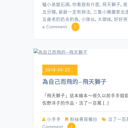
驢小弟變石頭
,
你看我有什麼
,
飛天獅子
,
是
五分鐘
,
爺爺一定有辦法
,
三隻小豬離家出
五歲老奶奶去釣魚
,
小傢伙
,
大頭妹
,
好好哭
on
a Comment
書
的
解
憂
魔
2018-09-25
法
～
為自己而飛的─飛天獅子
小
書
「飛天獅子」這本繪本～很久以前手手姐
蟲
佐野洋子的作品，活了一百萬 […]
解
憂
小手手
粉絲專頁備份
活了一百
繪
on
Comment