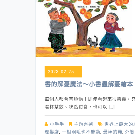
2023-02-25
書的解憂魔法～小書蟲解憂繪本
每個人都會有煩惱！即使看起來很樂觀，充
喝杯茶飲、吃點甜食，也可以 […]
小手手
主題書選
世界上最大的
理髮店
,
一根羽毛也不能動
,
最棒的鞋
,
外婆