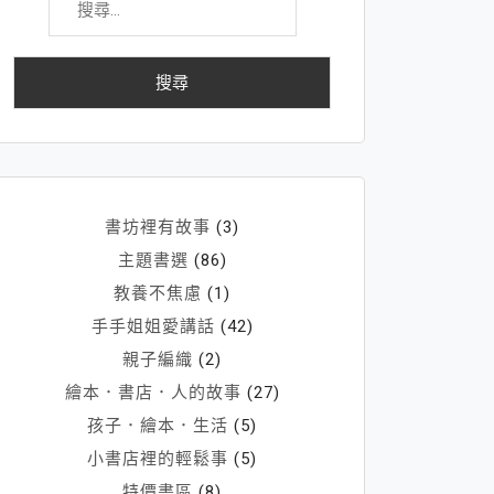
尋
關
鍵
字:
書坊裡有故事
(3)
主題書選
(86)
教養不焦慮
(1)
手手姐姐愛講話
(42)
親子編織
(2)
繪本．書店．人的故事
(27)
孩子．繪本．生活
(5)
小書店裡的輕鬆事
(5)
特價書區
(8)