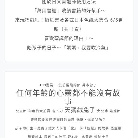
關於日文書翻譯使用方法
「萬用書櫃」收納書籍的好幫手～
來玩摺紙吧！摺紙書及各式日本色紙大集合 6/5更
新（共11頁）
喜歡聖誕節的理由Ⅰ～
陪孩子的日子～「媽媽，我要吹冷氣」
188書展
一隻想當熊的熊
井本蓉子
任何年齡的心靈都不能沒有故
事
天鵝絨兔子
兒童節
印度豹大拍賣
吉卜力
女兒節
娃娃節
娃娃節要放娃娃擺飾的由來
媽媽，你愛我嗎？
孩子的出生，是為了讓大人學習「愛」
學「智慧」的故事
恐龍展
恐龍繪本
愛孩子的故事
愛心樹─水黃皮
懷胎十月