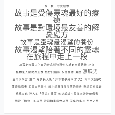
找一找／尋寶繪本
故事是受傷靈魂最好的療
癒
故事是對環境最友善的解
憂處方
故事是靈魂最渴望的養份
故事渴望陪著不同的靈魂
在旅程中走上一段
故事能喚醒人內在的善意與智慧使人感到幸福快樂
林良
無臉男
植物是人類的好朋友
機智與幽默
永遠愛你
湯屋
生命與學習
童年
等我長大後：井本蓉子繪本(日文) (附中文翻譯)
節慶編織書
節日由來繪本
繪本是靈魂最渴望的養份
聖誕節編織書
親親文化
迷人的「傳說」故事
鉤針編織可愛換衣娃娃玩偶書
關愛「動物」的故事
電影動畫彩色故事
頭痛的小孩
驚弓之鳥