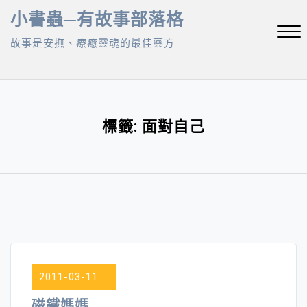
Skip
小書蟲─有故事部落格
to
故事是安撫、療癒靈魂的最佳藥方
content
Close
Menu
標籤:
面對自己
2011-03-11
磁鐵媽媽