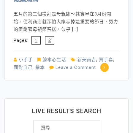
五月的第二個禮拜是母親節～其實早在3月份開
始，便利商店就深怕大家忘掉這重要的節日，努力
的促銷著母親節蛋糕，似乎 […]
Pages:
1
2
小手手
繪本心生活
新美南吉
,
買手套
,
on
面對自己
,
繪本
Leave a Comment
磁
鐵
媽
媽
LIVE RESULTS SEARCH
搜
尋