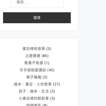
尋
關
鍵
字:
書坊裡有故事
(3)
主題書選
(86)
教養不焦慮
(1)
手手姐姐愛講話
(42)
親子編織
(2)
繪本．書店．人的故事
(27)
孩子．繪本．生活
(5)
小書店裡的輕鬆事
(5)
特價書區
(8)