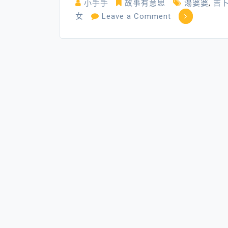
小手手
故事有意思
湯婆婆
,
吉
on
女
Leave a Comment
《神
隱
少
女》
─
變
豬
的
父
母
vs
像
神
的
小
孩