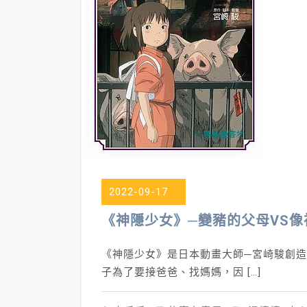
2022-09-17
《神隱少女》─變豬的父母VS像
《神隱少女》是日本動畫大師─宮崎駿創
子為了要接爸爸、找媽媽，因 […]