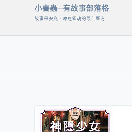
Skip
小書蟲─有故事部落格
to
故事是安撫、療癒靈魂的最佳藥方
content