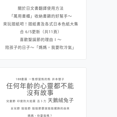
關於日文書翻譯使用方法
「萬用書櫃」收納書籍的好幫手～
來玩摺紙吧！摺紙書及各式日本色紙大集
合 6/5更新（共11頁）
喜歡聖誕節的理由Ⅰ～
陪孩子的日子～「媽媽，我要吹冷氣」
188書展
一隻想當熊的熊
井本蓉子
任何年齡的心靈都不能
沒有故事
天鵝絨兔子
兒童節
印度豹大拍賣
吉卜力
女兒節
娃娃節
娃娃節要放娃娃擺飾的由來
媽媽，你愛我嗎？