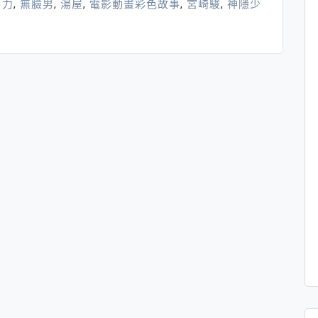
卜力
,
無臉男
,
湯屋
,
電影動畫彩色故事
,
宮崎駿
,
神隱少