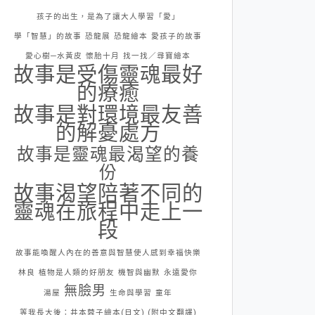
孩子的出生，是為了讓大人學習「愛」
學「智慧」的故事
恐龍展
恐龍繪本
愛孩子的故事
愛心樹─水黃皮
懷胎十月
找一找／尋寶繪本
故事是受傷靈魂最好
的療癒
故事是對環境最友善
的解憂處方
故事是靈魂最渴望的養
份
故事渴望陪著不同的
靈魂在旅程中走上一
段
故事能喚醒人內在的善意與智慧使人感到幸福快樂
林良
植物是人類的好朋友
機智與幽默
永遠愛你
無臉男
湯屋
生命與學習
童年
等我長大後：井本蓉子繪本(日文) (附中文翻譯)