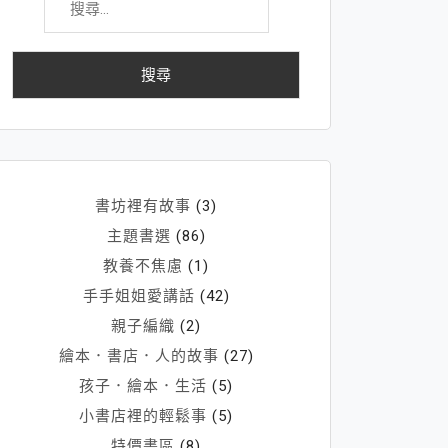
尋
關
鍵
字:
書坊裡有故事
(3)
主題書選
(86)
教養不焦慮
(1)
手手姐姐愛講話
(42)
親子編織
(2)
繪本．書店．人的故事
(27)
孩子．繪本．生活
(5)
小書店裡的輕鬆事
(5)
特價書區
(8)