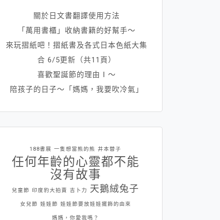
關於日文書翻譯使用方法
「萬用書櫃」收納書籍的好幫手～
來玩摺紙吧！摺紙書及各式日本色紙大集
合 6/5更新（共11頁）
喜歡聖誕節的理由Ⅰ～
陪孩子的日子～「媽媽，我要吹冷氣」
188書展
一隻想當熊的熊
井本蓉子
任何年齡的心靈都不能
沒有故事
天鵝絨兔子
兒童節
印度豹大拍賣
吉卜力
女兒節
娃娃節
娃娃節要放娃娃擺飾的由來
媽媽，你愛我嗎？