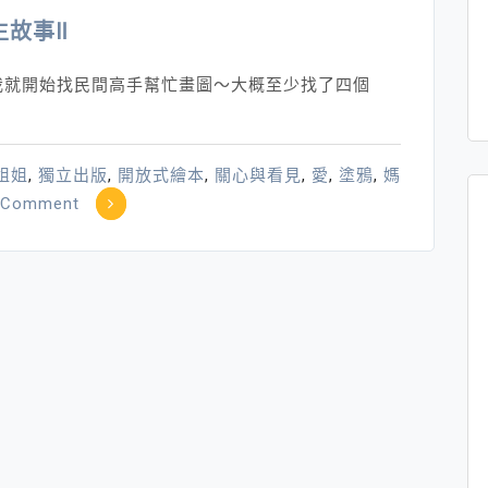
生故事Ⅱ
我就開始找民間高手幫忙畫圖～大概至少找了四個
姐姐
,
獨立出版
,
開放式繪本
,
關心與看見
,
愛
,
塗鴉
,
媽
on
a Comment
怪
獸
家
族
的
傳
家
「怪」
寶
典