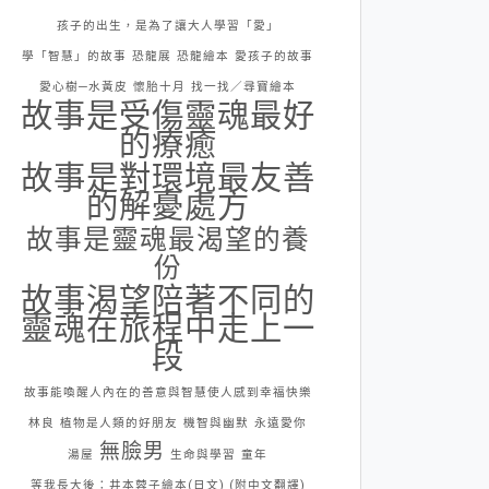
孩子的出生，是為了讓大人學習「愛」
學「智慧」的故事
恐龍展
恐龍繪本
愛孩子的故事
愛心樹─水黃皮
懷胎十月
找一找／尋寶繪本
故事是受傷靈魂最好
的療癒
故事是對環境最友善
的解憂處方
故事是靈魂最渴望的養
份
故事渴望陪著不同的
靈魂在旅程中走上一
段
故事能喚醒人內在的善意與智慧使人感到幸福快樂
林良
植物是人類的好朋友
機智與幽默
永遠愛你
無臉男
湯屋
生命與學習
童年
等我長大後：井本蓉子繪本(日文) (附中文翻譯)