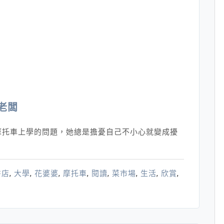
路
就
修
改，
轉
個
彎，
好
老闆
風
景
摩托車上學的問題，她總是擔憂自己不小心就變成擾
依
舊
在）
書店
,
大學
,
花婆婆
,
摩托車
,
閱讀
,
菜市場
,
生活
,
欣賞
,