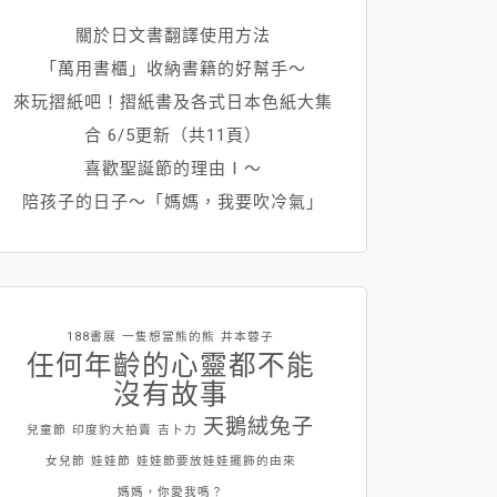
關於日文書翻譯使用方法
「萬用書櫃」收納書籍的好幫手～
來玩摺紙吧！摺紙書及各式日本色紙大集
合 6/5更新（共11頁）
喜歡聖誕節的理由Ⅰ～
陪孩子的日子～「媽媽，我要吹冷氣」
188書展
一隻想當熊的熊
井本蓉子
任何年齡的心靈都不能
沒有故事
天鵝絨兔子
兒童節
印度豹大拍賣
吉卜力
女兒節
娃娃節
娃娃節要放娃娃擺飾的由來
媽媽，你愛我嗎？