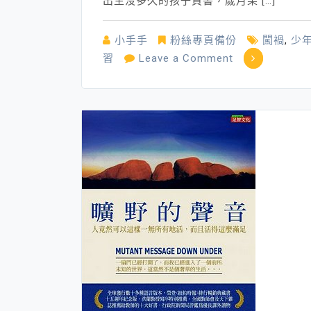
出生沒多久的孩子買書，歲月果 […]
小手手
粉絲專頁備份
闖禍
,
少
on
習
Leave a Comment
遇
見
靈
熊
─
天
下
確
實
有
「不
是」
的
父