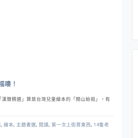
福嘍！
「漢聲精選」算是台灣兒童繪本的「開山始祖」，有
價
,
繪本
,
主題書選
,
閱讀
,
第一次上街買東西
,
14隻老