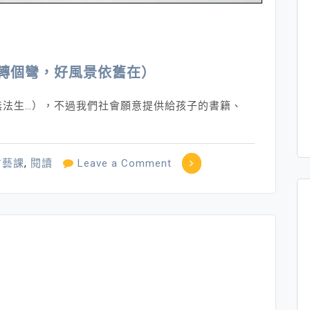
轉個彎，好風景依舊在）
無法生…），不過我們社會願意提供給孩子的書籍、
on
才藝課
,
閱讀
Leave a Comment
教
養
的
清
晰
～
（走
錯