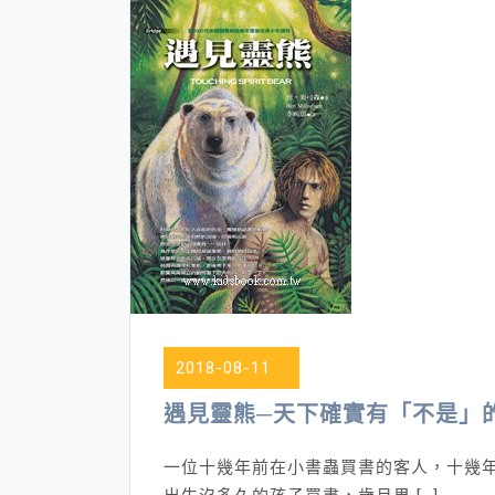
美
麗
閱
讀
～
市
場
裡
的
豬
肉
攤
老
2018-08-11
闆
遇見靈熊─天下確實有「不是」
一位十幾年前在小書蟲買書的客人，十幾