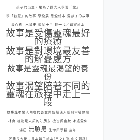
孩子的出生，是為了讓大人學習「愛」
學「智慧」的故事
恐龍展
恐龍繪本
愛孩子的故事
愛心樹─水黃皮
懷胎十月
找一找／尋寶繪本
故事是受傷靈魂最好
的療癒
故事是對環境最友善
的解憂處方
故事是靈魂最渴望的養
份
故事渴望陪著不同的
靈魂在旅程中走上一
段
故事能喚醒人內在的善意與智慧使人感到幸福快樂
林良
植物是人類的好朋友
機智與幽默
永遠愛你
無臉男
湯屋
生命與學習
童年
等我長大後：井本蓉子繪本(日文) (附中文翻譯)