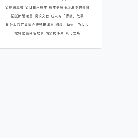
節慶編織書
節日由來繪本
繪本是靈魂最渴望的養份
聖誕節編織書
親親文化
迷人的「傳說」故事
鉤針編織可愛換衣娃娃玩偶書
關愛「動物」的故事
電影動畫彩色故事
頭痛的小孩
驚弓之鳥