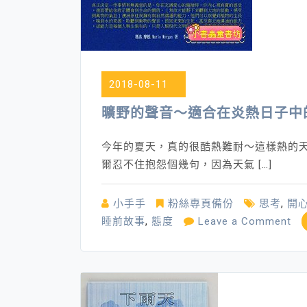
母
2018-08-11
曠野的聲音～適合在炎熱日子中
今年的夏天，真的很酷熱難耐～這樣熱的
爾忍不住抱怨個幾句，因為天氣 […]
小手手
粉絲專頁備份
思考
,
開
on
睡前故事
,
態度
Leave a Comment
曠
野
的
聲