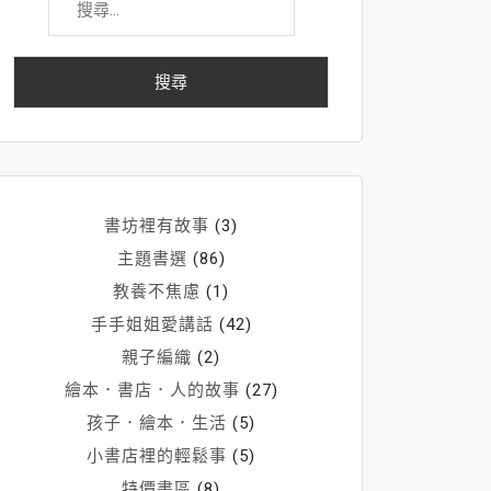
尋
關
鍵
字:
書坊裡有故事
(3)
主題書選
(86)
教養不焦慮
(1)
手手姐姐愛講話
(42)
親子編織
(2)
繪本．書店．人的故事
(27)
孩子．繪本．生活
(5)
小書店裡的輕鬆事
(5)
特價書區
(8)