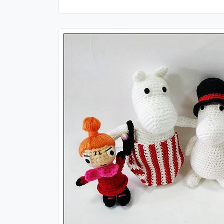
漢
聲
精
選
～
套
書
解
套，
寶
貝
們
有
福
嘍！