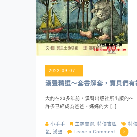
2022-09-07
漢聲精選～套書解套，寶貝們有
大約在20多年前，漢聲出版社所出版的～
許多已經成為爸爸、媽媽的大 […]
小手手
主題書選
,
特價書區
特
on
鼠
,
漢聲
Leave a Comment