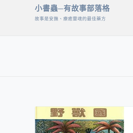
Skip
小書蟲─有故事部落格
to
故事是安撫、療癒靈魂的最佳藥方
content