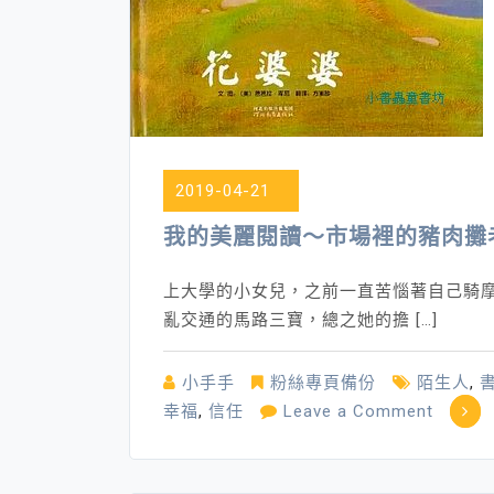
2019-04-21
我的美麗閱讀～市場裡的豬肉攤
上大學的小女兒，之前一直苦惱著自己騎
亂交通的馬路三寶，總之她的擔 […]
小手手
粉絲專頁備份
陌生人
,
on
幸福
,
信任
Leave a Comment
我
的