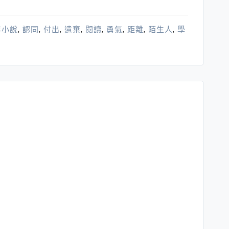
年小說
,
認同
,
付出
,
遺棄
,
閱讀
,
勇氣
,
距離
,
陌生人
,
學