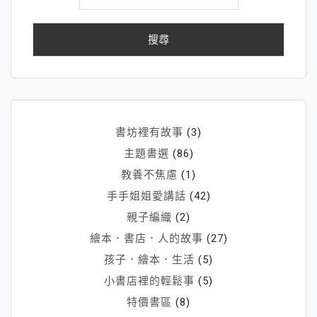
關
簡
鍵
單，
字:
敷
衍
接
連
災
書坊裡有故事
(3)
難
主題書選
(86)
教養不焦慮
(1)
手手姐姐愛講話
(42)
親子編織
(2)
繪本．書店．人的故事
(27)
孩子．繪本．生活
(5)
小書店裡的輕鬆事
(5)
特價書區
(8)