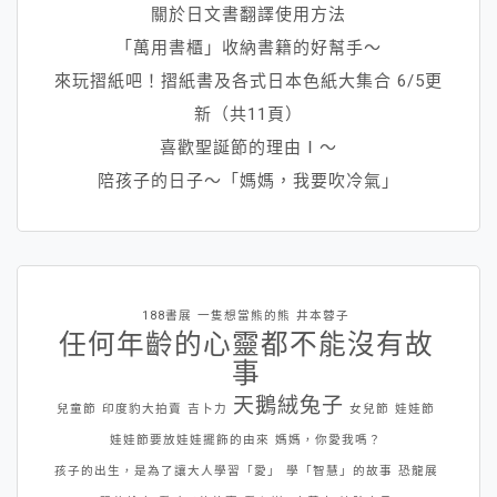
關於日文書翻譯使用方法
「萬用書櫃」收納書籍的好幫手～
來玩摺紙吧！摺紙書及各式日本色紙大集合 6/5更
新（共11頁）
喜歡聖誕節的理由Ⅰ～
陪孩子的日子～「媽媽，我要吹冷氣」
188書展
一隻想當熊的熊
井本蓉子
任何年齡的心靈都不能沒有故
事
天鵝絨兔子
兒童節
印度豹大拍賣
吉卜力
女兒節
娃娃節
娃娃節要放娃娃擺飾的由來
媽媽，你愛我嗎？
孩子的出生，是為了讓大人學習「愛」
學「智慧」的故事
恐龍展