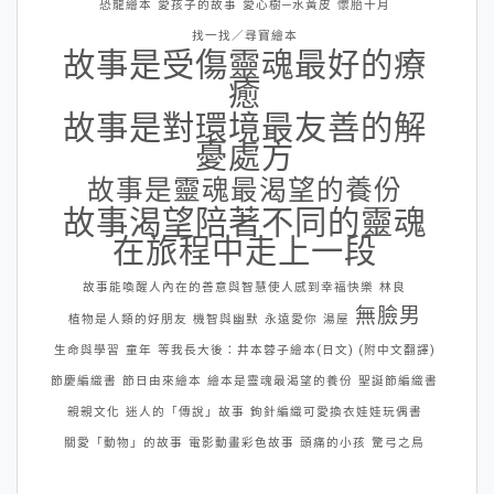
恐龍繪本
愛孩子的故事
愛心樹─水黃皮
懷胎十月
找一找／尋寶繪本
故事是受傷靈魂最好的療
癒
故事是對環境最友善的解
憂處方
故事是靈魂最渴望的養份
故事渴望陪著不同的靈魂
在旅程中走上一段
故事能喚醒人內在的善意與智慧使人感到幸福快樂
林良
無臉男
植物是人類的好朋友
機智與幽默
永遠愛你
湯屋
生命與學習
童年
等我長大後：井本蓉子繪本(日文) (附中文翻譯)
節慶編織書
節日由來繪本
繪本是靈魂最渴望的養份
聖誕節編織書
親親文化
迷人的「傳說」故事
鉤針編織可愛換衣娃娃玩偶書
關愛「動物」的故事
電影動畫彩色故事
頭痛的小孩
驚弓之鳥