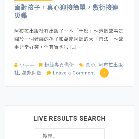
面對孩子，真心迎接簡單，敷衍接連
災難
阿布拉出版社有出版了一本「什麼」～這個故事是
關於一個難纏的孫子和萬能阿嬤的大「鬥法」～故
事非常好笑，但其實也很 […]
小手手
粉絲專頁備份
真心
,
阿布拉出版
on
社
,
萬能阿嬤
Leave a Comment
面
對
孩
子，
真
LIVE RESULTS SEARCH
心
搜
迎
尋
接