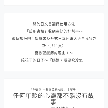
關於日文書翻譯使用方法
「萬用書櫃」收納書籍的好幫手～
來玩摺紙吧！摺紙書及各式日本色紙大集合 6/5更
新（共11頁）
喜歡聖誕節的理由Ⅰ～
陪孩子的日子～「媽媽，我要吹冷氣」
188書展
一隻想當熊的熊
井本蓉子
任何年齡的心靈都不能沒有故
事