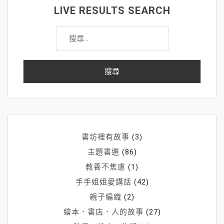
孩
LIVE RESULTS SEARCH
子
搜
眼
尋
神
關
中
鍵
有
字:
溫
柔
～
（關
於
書坊裡有故事
(3)
玩
主題書選
(86)
手
教養不焦慮
(1)
工
手手姐姐愛講話
(42)
布
偶
親子編織
(2)
孩
繪本．書店．人的故事
(27)
子