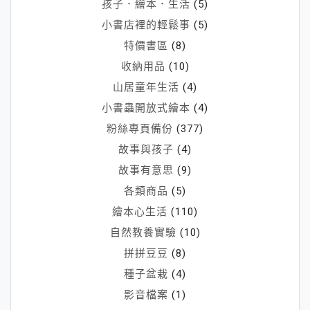
孩子．繪本．生活
(5)
的
小書店裡的輕鬆事
(5)
小
特價書區
(8)
故
收納用品
(10)
事）
山居童年生活
(4)
小書蟲開放式繪本
(4)
粉絲專頁備份
(377)
故事與孩子
(4)
故事有意思
(9)
各類商品
(5)
繪本心生活
(110)
自然教養實驗
(10)
拼拼豆豆
(8)
種子盆栽
(4)
影音檔案
(1)