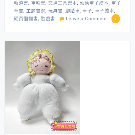
軌道書
,
車輪書
,
交通工具繪本
,
幼幼車子繪本
,
車子
童書
,
主題書選
,
玩具書
,
腳踏車
,
車子
,
車子繪本
,
on
硬頁翻翻書
,
遊戲書
Leave a Comment
就
是
愛
車
子
～
車
子
遊
戲
書、
繪
本
大