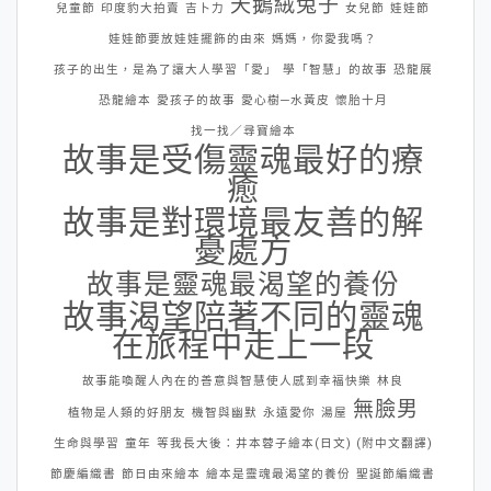
天鵝絨兔子
兒童節
印度豹大拍賣
吉卜力
女兒節
娃娃節
娃娃節要放娃娃擺飾的由來
媽媽，你愛我嗎？
孩子的出生，是為了讓大人學習「愛」
學「智慧」的故事
恐龍展
恐龍繪本
愛孩子的故事
愛心樹─水黃皮
懷胎十月
找一找／尋寶繪本
故事是受傷靈魂最好的療
癒
故事是對環境最友善的解
憂處方
故事是靈魂最渴望的養份
故事渴望陪著不同的靈魂
在旅程中走上一段
故事能喚醒人內在的善意與智慧使人感到幸福快樂
林良
無臉男
植物是人類的好朋友
機智與幽默
永遠愛你
湯屋
生命與學習
童年
等我長大後：井本蓉子繪本(日文) (附中文翻譯)
節慶編織書
節日由來繪本
繪本是靈魂最渴望的養份
聖誕節編織書