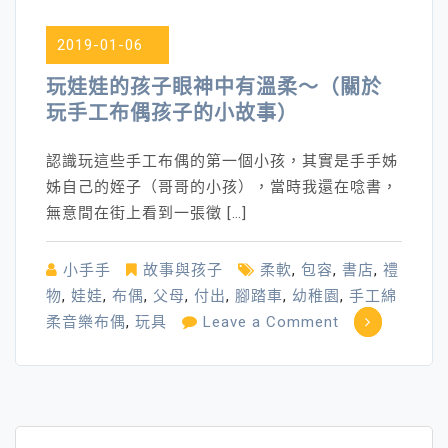
集
合
2019-01-06
（幼
幼
玩娃娃的孩子眼神中有溫柔～（關於
篇）
玩手工布偶孩子的小故事）
認識玩這些手工布偶的第一個小孩，其實是手手姊
姊自己的姪子（哥哥的小孩），當時我還在唸書，
無意間在街上看到一張徵 […]
小手手
故事與孩子
柔軟
,
包容
,
書店
,
禮
物
,
娃娃
,
布偶
,
父母
,
付出
,
腳踏車
,
幼稚園
,
手工綿
on
柔音樂布偶
,
玩具
Leave a Comment
玩
娃
娃
的