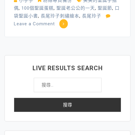
小手手
粉絲專頁備份
美美的聖誕手指
偶
,
100個聖誕蛋糕
,
聖誕老公公的一天
,
聖誕節
,
口
袋聖誕小書
,
長尾玲子刺繡繪本
,
長尾玲子
on
Leave a Comment
喜
歡
聖
誕
節
LIVE RESULTS SEARCH
的
搜
理
尋
由
關
Ⅰ
鍵
～
字: