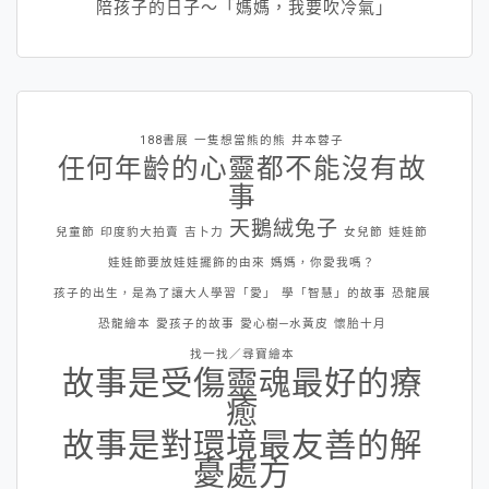
陪孩子的日子～「媽媽，我要吹冷氣」
188書展
一隻想當熊的熊
井本蓉子
任何年齡的心靈都不能沒有故
事
天鵝絨兔子
兒童節
印度豹大拍賣
吉卜力
女兒節
娃娃節
娃娃節要放娃娃擺飾的由來
媽媽，你愛我嗎？
孩子的出生，是為了讓大人學習「愛」
學「智慧」的故事
恐龍展
恐龍繪本
愛孩子的故事
愛心樹─水黃皮
懷胎十月
找一找／尋寶繪本
故事是受傷靈魂最好的療
癒
故事是對環境最友善的解
憂處方