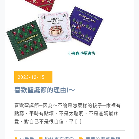
2023-12-15
喜歡聖誕節的理由Ⅰ～
喜歡聖誕節─因為～不論是怎麼樣的孩子─家裡有
點窮、平時有點壞、不是太聰明、不是爸媽最疼
愛、對自己不是很自信、平 […]