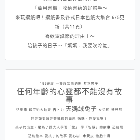
「萬用書櫃」收納書籍的好幫手～
來玩摺紙吧！摺紙書及各式日本色紙大集合 6/5更
新（共11頁）
喜歡聖誕節的理由Ⅰ～
陪孩子的日子～「媽媽，我要吹冷氣」
188書展
一隻想當熊的熊
井本蓉子
任何年齡的心靈都不能沒有故
事
天鵝絨兔子
兒童節
印度豹大拍賣
吉卜力
女兒節
娃娃節
娃娃節要放娃娃擺飾的由來
媽媽，你愛我嗎？
孩子的出生，是為了讓大人學習「愛」
學「智慧」的故事
恐龍展
恐龍繪本
愛孩子的故事
愛心樹─水黃皮
懷胎十月