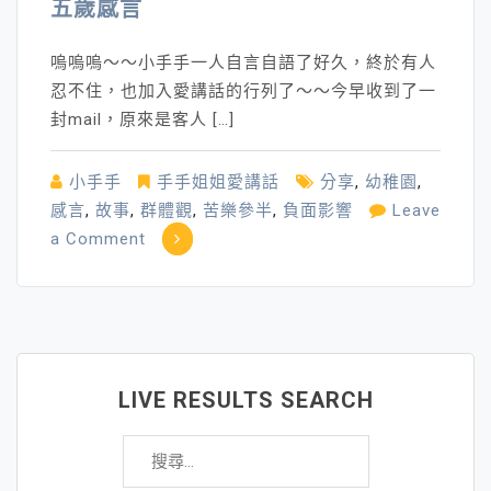
五歲感言
嗚嗚嗚～～小手手一人自言自語了好久，終於有人
忍不住，也加入愛講話的行列了～～今早收到了一
封mail，原來是客人 […]
小手手
手手姐姐愛講話
分享
,
幼稚園
,
感言
,
故事
,
群體觀
,
苦樂參半
,
負面影響
Leave
on
a Comment
五
歲
感
言
LIVE RESULTS SEARCH
搜
尋