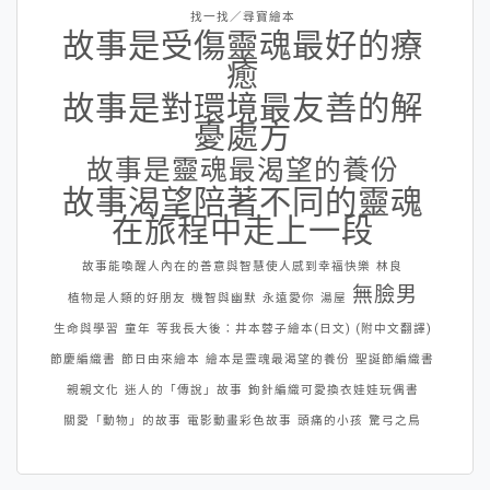
找一找／尋寶繪本
故事是受傷靈魂最好的療
癒
故事是對環境最友善的解
憂處方
故事是靈魂最渴望的養份
故事渴望陪著不同的靈魂
在旅程中走上一段
故事能喚醒人內在的善意與智慧使人感到幸福快樂
林良
無臉男
植物是人類的好朋友
機智與幽默
永遠愛你
湯屋
生命與學習
童年
等我長大後：井本蓉子繪本(日文) (附中文翻譯)
節慶編織書
節日由來繪本
繪本是靈魂最渴望的養份
聖誕節編織書
親親文化
迷人的「傳說」故事
鉤針編織可愛換衣娃娃玩偶書
關愛「動物」的故事
電影動畫彩色故事
頭痛的小孩
驚弓之鳥