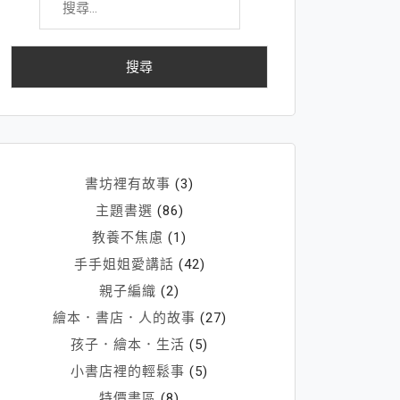
尋
關
鍵
字:
書坊裡有故事
(3)
主題書選
(86)
教養不焦慮
(1)
手手姐姐愛講話
(42)
親子編織
(2)
繪本．書店．人的故事
(27)
孩子．繪本．生活
(5)
小書店裡的輕鬆事
(5)
特價書區
(8)