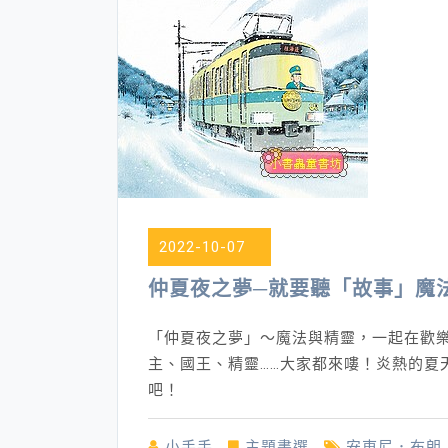
2022-10-07
仲夏夜之夢─就要聽「故事」魔
「仲夏夜之夢」～魔法與精靈，一起在歡樂
主、國王、精靈……大家都來嘍！炎熱的夏
吧！
小手手
主題書選
安東尼．布朗