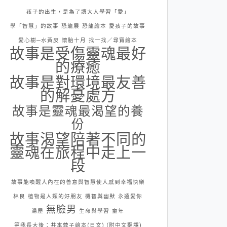
孩子的出生，是為了讓大人學習「愛」
學「智慧」的故事
恐龍展
恐龍繪本
愛孩子的故事
愛心樹─水黃皮
懷胎十月
找一找／尋寶繪本
故事是受傷靈魂最好
的療癒
故事是對環境最友善
的解憂處方
故事是靈魂最渴望的養
份
故事渴望陪著不同的
靈魂在旅程中走上一
段
故事能喚醒人內在的善意與智慧使人感到幸福快樂
林良
植物是人類的好朋友
機智與幽默
永遠愛你
無臉男
湯屋
生命與學習
童年
等我長大後：井本蓉子繪本(日文) (附中文翻譯)