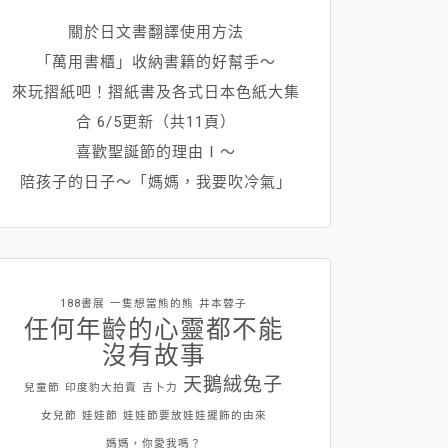
關於日文書翻譯使用方法
「萬用書櫃」收納書籍的好幫手～
來玩摺紙吧！摺紙書及各式日本色紙大集
合 6/5更新（共11頁）
喜歡聖誕節的理由Ⅰ～
陪孩子的日子～「媽媽，我要吹冷氣」
188書展
一隻想當熊的熊
井本蓉子
任何年齡的心靈都不能
沒有故事
天鵝絨兔子
兒童節
印度豹大拍賣
吉卜力
女兒節
娃娃節
娃娃節要放娃娃擺飾的由來
媽媽，你愛我嗎？