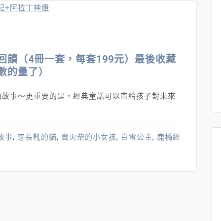
～
小
美
人
魚
饋（4冊一套，每套199元）最後收藏
摺
數的量了）
紙
手
的故事～更重要的是，經典童話可以帶給孩子對未來
指
偶
～
故事
,
穿長靴的貓
,
賣火柴的小女孩
,
白雪公主
,
鹿橋經