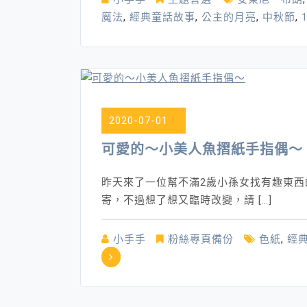
魔法
,
經典童話故事
,
公主的月亮
,
中秋節
,
2020-07-01
可愛的～小美人魚摺紙手指偶～
昨天來了一位幫不滿2歲小孫女找有趣東
寄，不過想了想又臨時改變，請 […]
小手手
粉絲專頁備份
色紙
,
經