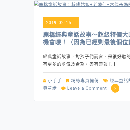
2019-02-15
鹿橋經典童話故事～超級特價大回
機會嘍！（因為已經剩最後個位
經典童話故事，對孩子們而言，是很好聽
有更多的勇氣及希望，善有善報 […]
小手手
粉絲專頁備份
經典童話
on
典童話
Leave a Comment
鹿
橋
經
典
童