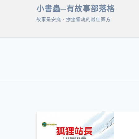
Skip
小書蟲─有故事部落格
to
故事是安撫、療癒靈魂的最佳藥方
content