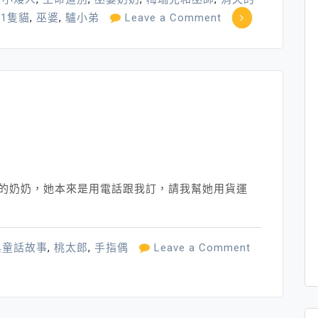
on
11隻貓
,
巫婆
,
驢小弟
Leave a Comment
仲
夏
夜
之
夢
─
就
要
聽
西的奶奶，她本來是用電話跟我訂，請我幫她用貨運
「故
事」
魔
on
典童話故事
,
桃太郎
,
手指偶
Leave a Comment
法
可
書
愛
展
的