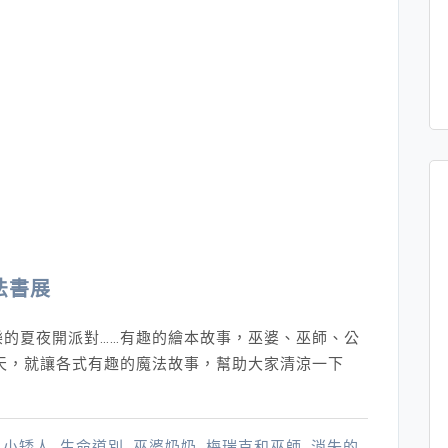
法書展
的夏夜開派對……有趣的繪本故事，巫婆、巫師、公
天，就讓各式有趣的魔法故事，幫助大家清涼一下
,
小矮人
,
生命道別
,
巫婆奶奶
,
梅瑞克和巫師
,
消失的