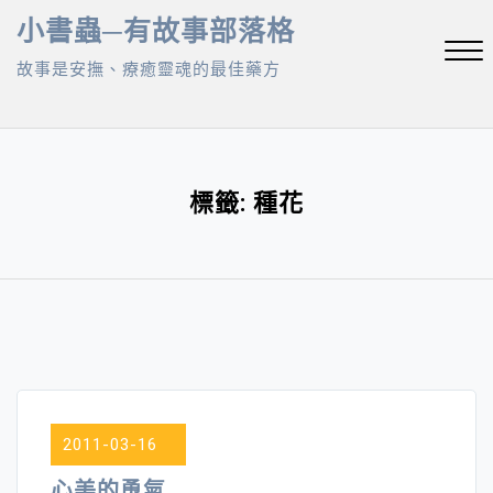
Skip
小書蟲─有故事部落格
to
故事是安撫、療癒靈魂的最佳藥方
content
Close
Menu
標籤:
種花
2011-03-16
心美的勇氣