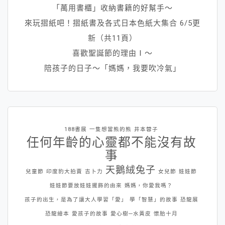
「萬用書櫃」收納書籍的好幫手～
來玩摺紙吧！摺紙書及各式日本色紙大集合 6/5更
新（共11頁）
喜歡聖誕節的理由Ⅰ～
陪孩子的日子～「媽媽，我要吹冷氣」
188書展
一隻想當熊的熊
井本蓉子
任何年齡的心靈都不能沒有故
事
天鵝絨兔子
兒童節
印度豹大拍賣
吉卜力
女兒節
娃娃節
娃娃節要放娃娃擺飾的由來
媽媽，你愛我嗎？
孩子的出生，是為了讓大人學習「愛」
學「智慧」的故事
恐龍展
恐龍繪本
愛孩子的故事
愛心樹─水黃皮
懷胎十月