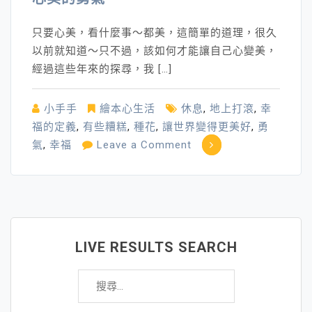
只要心美，看什麼事～都美，這簡單的道理，很久
以前就知道～只不過，該如何才能讓自己心變美，
經過這些年來的探尋，我 […]
小手手
繪本心生活
休息
,
地上打滾
,
幸
福的定義
,
有些糟糕
,
種花
,
讓世界變得更美好
,
勇
on
氣
,
幸福
Leave a Comment
心
美
的
勇
氣
LIVE RESULTS SEARCH
搜
尋
關