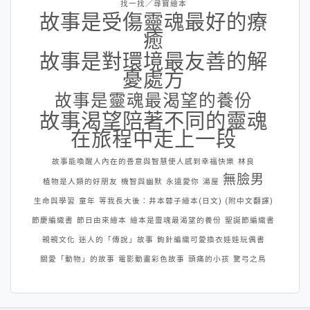
找一找／尋寶繪本
故事是受傷靈魂最好的療
癒
故事是對環境最友善的解
憂處方
故事是靈魂最渴望的養份
故事渴望陪著不同的靈魂
在旅程中走上一段
故事能喚醒人內在的善意與智慧使人感到幸福快樂
林良
無臉男
植物是人類的好朋友
機智與幽默
永遠愛你
湯屋
生命與學習
童年
等我長大後：井本蓉子繪本(日文) (附中文翻譯)
節慶編織書
節日由來繪本
繪本是靈魂最渴望的養份
聖誕節編織書
親親文化
迷人的「傳說」故事
鉤針編織可愛換衣娃娃玩偶書
關愛「動物」的故事
電影動畫彩色故事
頭痛的小孩
驚弓之鳥