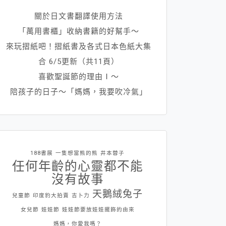
關於日文書翻譯使用方法
「萬用書櫃」收納書籍的好幫手～
來玩摺紙吧！摺紙書及各式日本色紙大集
合 6/5更新（共11頁）
喜歡聖誕節的理由Ⅰ～
陪孩子的日子～「媽媽，我要吹冷氣」
188書展
一隻想當熊的熊
井本蓉子
任何年齡的心靈都不能
沒有故事
天鵝絨兔子
兒童節
印度豹大拍賣
吉卜力
女兒節
娃娃節
娃娃節要放娃娃擺飾的由來
媽媽，你愛我嗎？