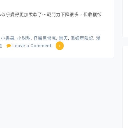
心似乎變得更加柔軟了～戰鬥力下降很多，但收穫卻
,
小書蟲
,
小甜甜
,
怪醫黑傑克
,
樂天
,
湯姆歷險記
,
漫
on
童
Leave a Comment
柔
軟
遇
見
樂
天