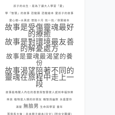
孩子的出生，是為了讓大人學習「愛」
學「智慧」的故事
恐龍展
恐龍繪本
愛孩子的故事
愛心樹─水黃皮
懷胎十月
找一找／尋寶繪本
故事是受傷靈魂最好
的療癒
故事是對環境最友善
的解憂處方
故事是靈魂最渴望的養
份
故事渴望陪著不同的
靈魂在旅程中走上一
段
故事能喚醒人內在的善意與智慧使人感到幸福快樂
林良
植物是人類的好朋友
機智與幽默
永遠愛你
無臉男
湯屋
生命與學習
童年
等我長大後：井本蓉子繪本(日文) (附中文翻譯)