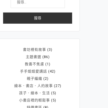
尋
關
鍵
字:
書坊裡有故事
(3)
主題書選
(86)
教養不焦慮
(1)
手手姐姐愛講話
(42)
親子編織
(2)
繪本．書店．人的故事
(27)
孩子．繪本．生活
(5)
小書店裡的輕鬆事
(5)
特價書區
(8)