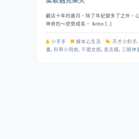
柔軟遇見樂天
顧店十年的歲月，除了年紀變多了之外，
神奇的～逆勢成長。 &nbs […]
小手手
繪本心生活
天才小釣手
畫
,
科學小飛俠
,
千面女郎
,
長舌婦
,
三眼神